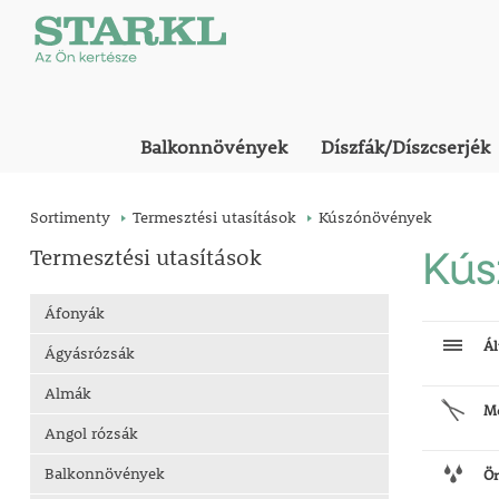
Balkonnövények
Díszfák/Díszcserjék
Sortimenty
Termesztési utasítások
Kúszónövények
Termesztési utasítások
Kú
Áfonyák
Ál
Ágyásrózsák
Almák
M
Angol rózsák
Balkonnövények
Ö