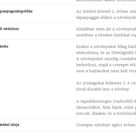
panyagutánpótlás
Az ütetést követő 2. évben már
tápanyaggal ellátni a növények
li védelem
Általában nem árt a növénynek
esetében a töveket lombbal va
tetés
Ezeket a növényeket főleg házf
eltávolítása, és az ültetőgödör 
A növényeket mindig cserépben 
beöntözni, majd a cserepet elt
sem a hajtásokat nem kell vis
Az iszalagokat érdemes 2-3 cm
jóval dúsabb lesz a növény.
A tapadókorongos (vadszőlő) 
támasztékot. Más fajok, mint pl
loncok, lilaakác és a futórózs
tetési ideje
Cserepes növényt egész évben