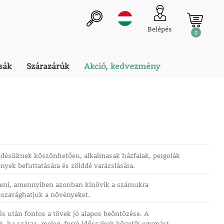
Belépés
0
sák
Szárazárúk
Akció, kedvezmény
désüknek köszönhetően, alkalmasak házfalak, pergolák
nyek befuttatására és zölddé varázslására.
zeni, amennyiben azonban kinövik a számukra
isszavághatjuk a növényeket.
és után fontos a tövek jó alapos beöntözése. A
 ha száraz, meleg, forró időszakok követik egymást.