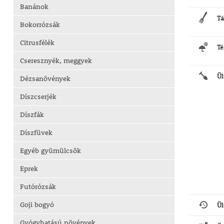
Banánok
Tá
Bokorrózsák
Citrusfélék
Té
Cseresznyék, meggyek
Ül
Dézsanövények
Díszcserjék
Díszfák
Díszfüvek
Egyéb gyümülcsök
Eprek
Futórózsák
Goji bogyó
Ül
Gyógyhatású növények