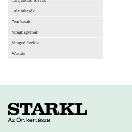
Talajtakaró rózsák
Talajtakarók
Tearózsák
Virághagymák
Virágzó évelők
Wasabi