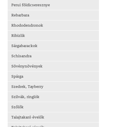
Perui földicseresznye
Rebarbara
Rhododendronok
Ribizlik
Sárgabarackok
Schisandra
Sövénynövények
Spárga
Szedrek, Tayberry
Szilvák, ringlók
Szőlők
Talajtakaró évelők