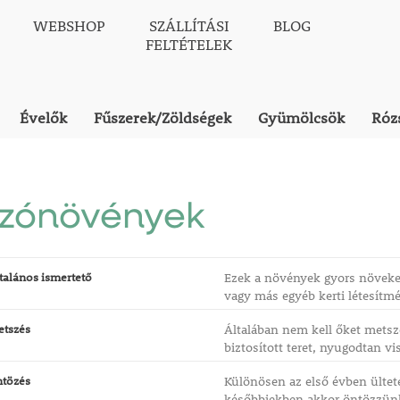
WEBSHOP
SZÁLLÍTÁSI
BLOG
FELTÉTELEK
Évelők
Fűszerek/Zöldségek
Gyümölcsök
Róz
szónövények
talános ismertető
Ezek a növények gyors növeke
vagy más egyéb kerti létesítmé
etszés
Általában nem kell őket mets
biztosított teret, nyugodtan v
ntözés
Különösen az első évben ültet
későbbiekben akkor öntözzünk,