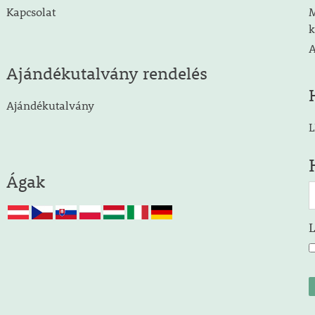
Kapcsolat
M
k
A
Ajándékutalvány rendelés
Ajándékutalvány
L
Ágak