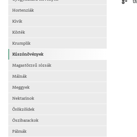
Ül
Hortenziák
Kivik
Körték
Krumplik
Kúszónövények
Magastörzsű rózsák
Málnák
Meggyek
Nektarinok
Örökzöldek
Őszibarackok
Pálmák