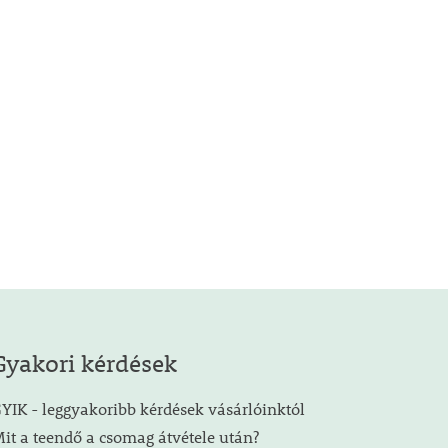
Gyakori kérdések
YIK - leggyakoribb kérdések vásárlóinktól
it a teendő a csomag átvétele után?