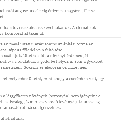
ciustól augusztus elejéig érdemes trágyázni, illetve
et.
, ha a tövi részüket rőzsével takarjuk. A clematisok
gy komposzttal takarjuk
alak mellé ültetik, ezért fontos az építési törmelék
laza, tápdús földdel való feltöltése.
szállítjuk. Ültetés előtt a növényt érdemes jól
ávolítva a földlabdát a gödörbe helyezni. Sem a gyökeret
szametszeni. Sokszor és alaposan öntözze meg.
-rel mélyebbre ültetni, mint ahogy a cserépben volt, így
és a léggyökeres növények (borostyán) nem igényelnek
. az iszalag, jázmin (csavarodó levélnyél), tatáriszalag,
ák támasztékot, rácsot igényelnek.
 ültethetünk.