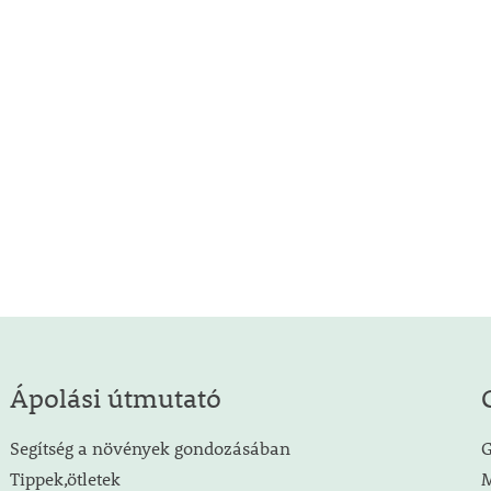
Ápolási útmutató
Segítség a növények gondozásában
G
Tippek,ötletek
M