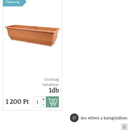
Újdonság
Csomag
tartalma:
1db
+
1 200 Ft
-
17
áru ebben a kategóriában
1