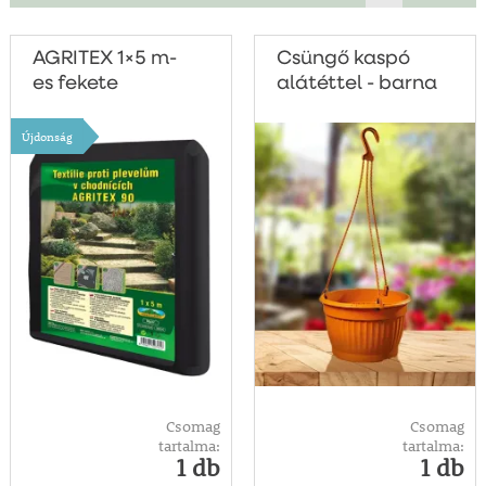
AGRITEX 1×5 m-
Csüngő kaspó
es fekete
alátéttel - barna
mulcsfólia
Újdonság
Csomag
Csomag
tartalma:
tartalma:
1 db
1 db