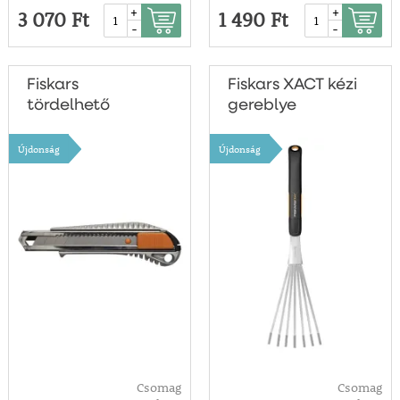
+
+
3 070 Ft
1 490 Ft
-
-
Fiskars
Fiskars XACT kézi
tördelhető
gereblye
pengés
Újdonság
Újdonság
Csomag
Csomag