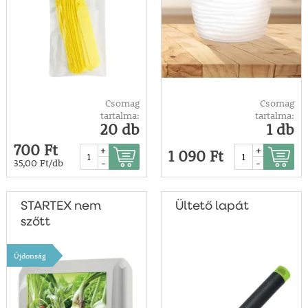
Csomag
Csomag
tartalma:
tartalma:
20 db
1 db
700 Ft
+
+
1 090 Ft
-
-
35,00 Ft/db
STARTEX nem
Ültető lapát
szőtt
takarótextília -
1,6x5 m
Újdonság