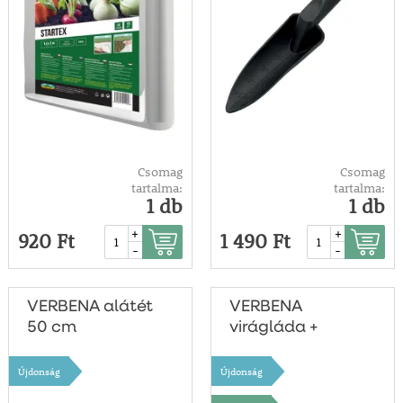
Csomag
Csomag
tartalma:
tartalma:
1 db
1 db
+
+
920 Ft
1 490 Ft
-
-
VERBENA alátét
VERBENA
50 cm
virágláda +
alátét
Újdonság
Újdonság