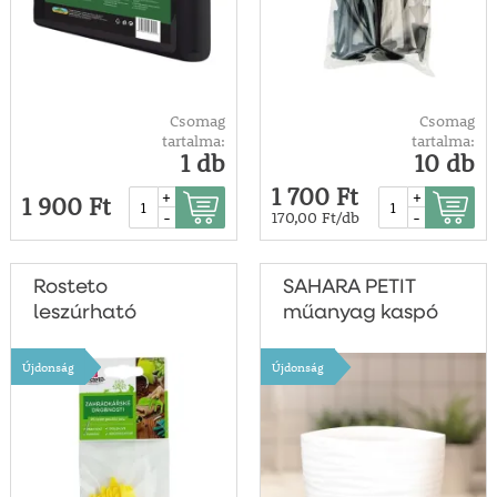
Csomag
Csomag
tartalma:
tartalma:
1 db
10 db
1 700 Ft
+
+
1 900 Ft
-
-
170,00 Ft/db
Rosteto
SAHARA PETIT
leszúrható
műanyag kaspó
növényjelölő
Újdonság
Újdonság