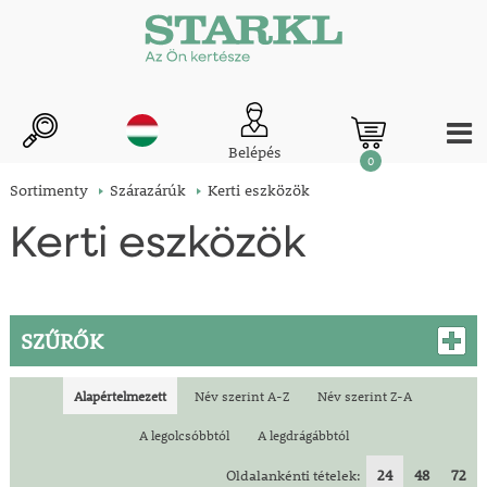
Belépés
0
Sortimenty
Szárazárúk
Kerti eszközök
Kerti eszközök
SZŰRŐK
Alapértelmezett
Név szerint A-Z
Név szerint Z-A
A legolcsóbbtól
A legdrágábbtól
Oldalankénti tételek:
24
48
72