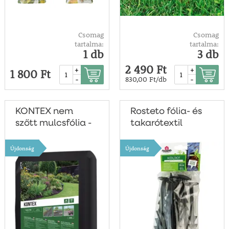
Csomag
Csomag
tartalma:
tartalma:
1 db
3 db
2 490 Ft
+
+
1 800 Ft
-
-
830,00 Ft/db
KONTEX nem
Rosteto fólia- és
szőtt mulcsfólia -
takarótextil
fekete 1,6x5m
rögzítő
Újdonság
Újdonság