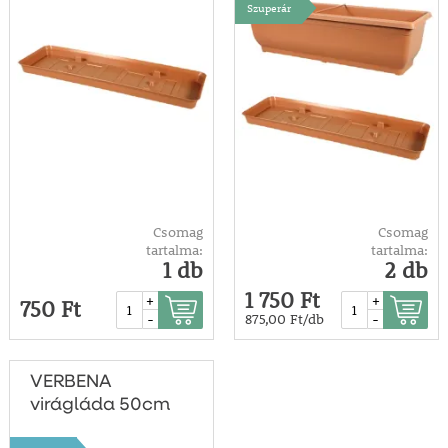
Szuperár
Csomag
Csomag
tartalma:
tartalma:
1 db
2 db
1 750 Ft
+
+
750 Ft
-
-
875,00 Ft/db
VERBENA
virágláda 50cm