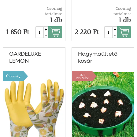
Csomag
Csomag
tartalma:
tartalma:
1 db
1 db
+
+
1 850 Ft
2 220 Ft
-
-
GARDELUXE
Hagymaültető
LEMON
kosár
munkakesztyű –
TOP
8-as
Újdonság
TERMÉK