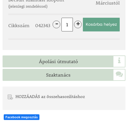
- Csúszásmentes latexhab bevonat
Márciustól
- Jó fogás nedves és száraz környezetben
(jelenlegi rendeléssel)
- Kifejezetten kerti munkákhoz ajánlott
-
+
Felhasználási terület
Cikkszám
042343
- Ültetés
- Gyomlálás
- Metszés
- Általános kerti munkák
Ápolási útmutató
A FLOWER LILA női kerti kesztyű (7-es méret) ideális
választás, ha jól szellőző, kényelmes és dekoratív
Szaktanács
munkakesztyűt keresel mindennapi kertészkedéshez.
HOZZÁADÁS az összehasonlításhoz
Facebook megosztás