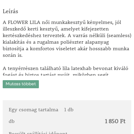
Leírás
A FLOWER LILA női munkakesztyű kényelmes, jól
illeszkedő kerti kesztyű, amelyet kifejezetten
kertészkedéshez terveztek. A varrás nélküli (seamless)
kialakítás és a rugalmas poliészter alapanyag
biztosítja a komfortos viseletet akár hosszabb munka
során is.
A tenyérrészen található lila latexhab bevonat kiváló
fogást és biztos tartást nyújt, miközben segít
megvédeni a kezet a nedvességtől és a
Mutass többet
szennyeződésektől. A kesztyűt finom, lila virágminták
díszítik, így praktikus és esztétikus választás
egyszerre.
Egy csomag tartalma
1 db
Miért jó választás a FLOWER LILA munkakesztyű?
1 850 Ft
- Varrás nélküli, kényelmes kialakítás
db
- Rugalmas, légáteresztő poliészter alapanyag
Becsült szállítási időpont