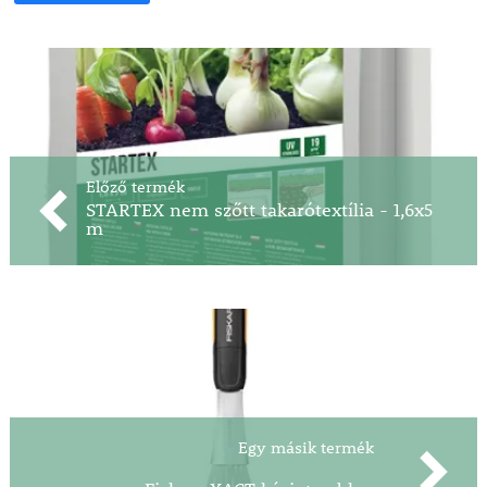
Előző termék
STARTEX nem szőtt takarótextília - 1,6x5
m
Egy másik termék