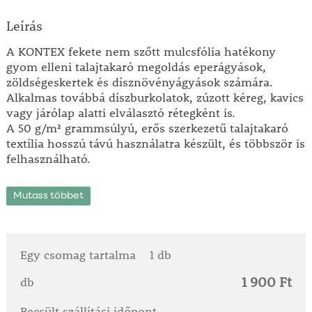
Leírás
A KONTEX fekete nem szőtt mulcsfólia hatékony
gyom elleni talajtakaró megoldás eperágyások,
zöldségeskertek és dísznövényágyások számára.
Alkalmas továbbá díszburkolatok, zúzott kéreg, kavics
vagy járólap alatti elválasztó rétegként is.
A 50 g/m² grammsúlyú, erős szerkezetű talajtakaró
textília hosszú távú használatra készült, és többször is
felhasználható.
Mire használható a fekete nem szőtt mulcsfólia?
Mutass többet
- Eper- és zöldségágyások mulcsozására
- Dísznövények körüli talajtakarásra
- Gyomok visszaszorítására vegyszermentesen
- Kavics, fakéreg vagy térkő alá elválasztó rétegként
Egy csomag tartalma
1 db
- Kerti utak és díszburkolatok alaprétegeként
1 900 Ft
db
A nem szőtt mulcsfólia előnyei
Becsült szállítási időpont