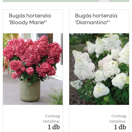
Bugás hortenzia
Bugás hortenzia
'Bloody Marie®'
'Diamantino®'
Csomag
Csomag
tartalma:
tartalma:
1 db
1 db