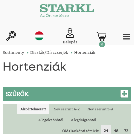
Belépés
0
Sortimenty
Díszfák/Díszcserjék
Hortenziák
Hortenziák
SZŰRŐK
Alapértelmezett
Név szerint A-Z
Név szerint Z-A
A legolcsóbbtól
A legdrágábbtól
Oldalankénti tételek:
24
48
72