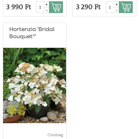
+
+
3 990 Ft
3 290 Ft
-
-
Hortenzia 'Bridal
Bouquet®'
Csomag