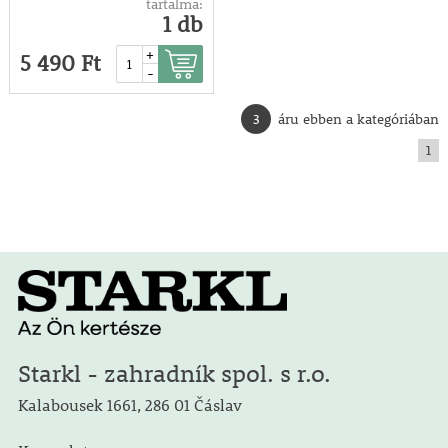
tartalma:
1 db
+
5 490 Ft
-
3
áru ebben a kategóriában
1
Starkl - zahradník spol. s r.o.
Kalabousek 1661, 286 01 Čáslav