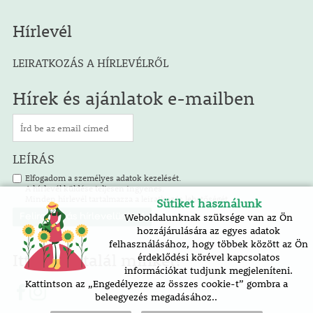
Hírlevél
LEIRATKOZÁS A HÍRLEVÉLRŐL
Hírek és ajánlatok e-mailben
LEÍRÁS
Elfogadom a személyes adatok kezelését.
A hírlevél küldése teljesen ingyenes.
Minden hírlevél tartalmazza a leiratkozás lehetőségét.
Sütiket használunk
Weboldalunknak szüksége van az Ön
hozzájárulására az egyes adatok
felhasználásához, hogy többek között az Ön
Itt is megtalál minket!
érdeklődési körével kapcsolatos
információkat tudjunk megjeleníteni.
Kattintson az „Engedélyezze az összes cookie-t” gombra a
beleegyezés megadásához..