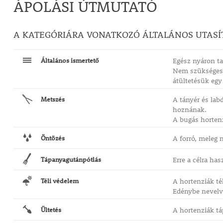
ÁPOLÁSI ÚTMUTATÓ
szebb lesz!
Hortenzia 'Eclipse'
A KATEGÓRIÁRA VONATKOZÓ ÁLTALÁNOS UTASÍ
Látványos színek, hosszan tartó dísz
A feltűnő piros virággömbök fehér közepükkel elegá
Általános ismertető
Egész nyáron ta
emelkednek a lombozat fölé, igazi szemet gyönyörkö
Nem szükséges k
nyújtva. Ez az első hortenzia, amely őszig megőrzi é
átültetésük egy
lombszínét, így minden évszakban különleges hangul
kertbe.
Metszés
A tányér és la
Legyen szó virágágyásról vagy balkonládáról, bárhol
hoznának.
szépségével. A jó vízelvezetésű, enyhén savanyú é
A bugás hortenz
gazdag talajban érzi magát a legjobban, és félárnyék
Öntözés
A forró, meleg
fejlődik.
Tápanyagutánpótlás
Erre a célra has
Téli védelem
A hortenziák té
Edénybe nevelve
Ültetés
A hortenziák tá