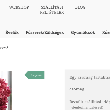
WEBSHOP
SZÁLLÍTÁSI
BLOG
FELTÉTELEK
Évelők
Fűszerek/Zöldségek
Gyümölcsök
Róz
lekció
Szuperár
Egy csomag tartalm
csomag
Becsült szállítási id
(jelenlegi rendeléssel)