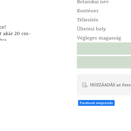
Botanikai név
Konténer
Téliesítés
ce!
Ültetési hely
et akár 20 cm-
Végleges magasság
dva
váltanak, így
dag talajt
. Virágzása
osszabb ideig
HOZZÁADÁS az össz
rnyalatot
a különleges
Facebook megosztás
alajt,
rdemes minden
vre egyre