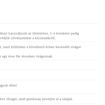
edényt használjunk az ültetéshez, 3-4 évenként pedig
 védjük növényeinket a kiszáradástól.
t, mert különben a következő évben kevesebb virágot
z egy éves fás részeken virágoznak.
agyok ellen!
z tőzeget, amit gondosan keverjen el a talajjal.