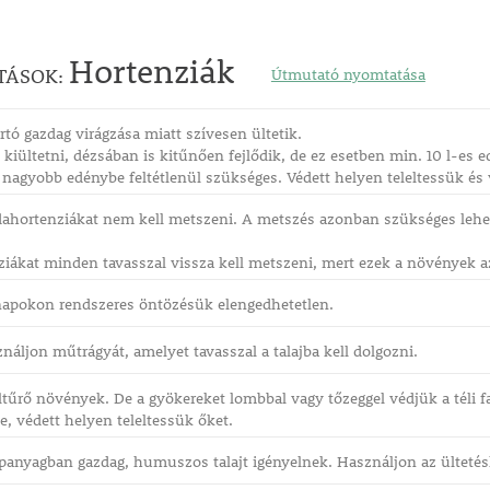
Hortenziák
TÁSOK:
Útmutató nyomtatása
nsan
rtó gazdag virágzása miatt szívesen ültetik.
dtető látványt
iültetni, dézsában is kitűnően fejlődik, de ez esetben min. 10 l-es 
lénkpiros
 nagyobb edénybe feltétlenül szükséges. Védett helyen teleltessük és
atot visz a
bdahortenziákat nem kell metszeni. A metszés azonban szükséges lehe
 lenyűgöz
s humuszban
iákat minden tavasszal vissza kell metszeni, mert ezek a növények a
ban is remekül
 napokon rendszeres öntözésük elengedhetetlen.
ználjon műtrágyát, amelyet tavasszal a talajba kell dolgozni.
ltűrő növények. De a gyökereket lombbal vagy tőzeggel védjük a téli f
, védett helyen teleltessük őket.
panyagban gazdag, humuszos talajt igényelnek. Használjon az ültetéshe