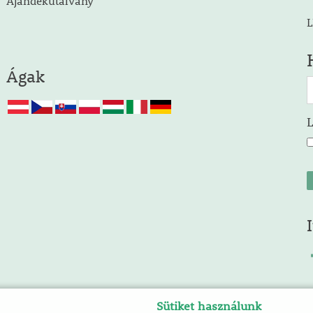
Ajándékutalvány
L
Ágak
Sütiket használunk