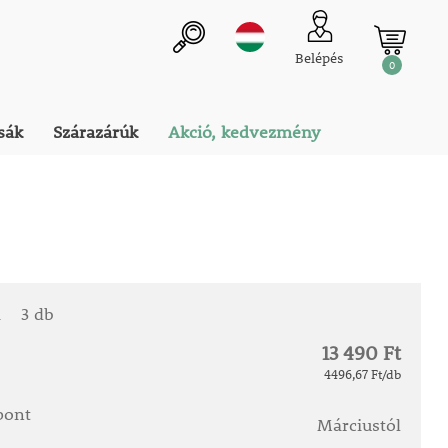
Belépés
0
sák
Szárazárúk
Akció, kedvezmény
a
3 db
13 490 Ft
4496,67 Ft/db
őpont
Márciustól