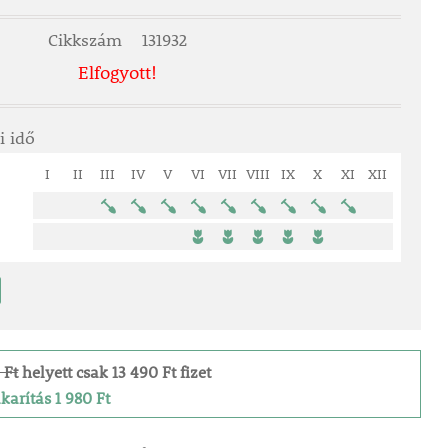
Cikkszám
131932
Elfogyott!
i idő
I
II
III
IV
V
VI
VII
VIII
IX
X
XI
XII
 Ft
helyett csak 13 490 Ft fizet
arítás 1 980 Ft