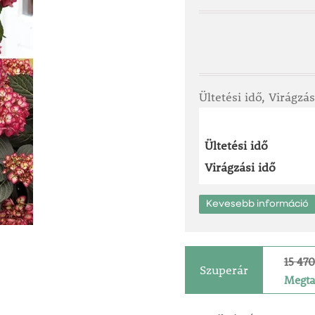
Ültetési idő, Virágzás
Ültetési idő
Virágzási idő
Kevesebb információ
15 470
Szuperár
Megtak