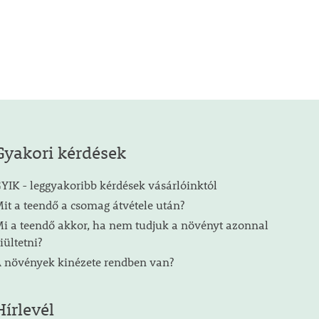
Gyakori kérdések
YIK - leggyakoribb kérdések vásárlóinktól
it a teendő a csomag átvétele után?
i a teendő akkor, ha nem tudjuk a növényt azonnal
iültetni?
 növények kinézete rendben van?
Hírlevél