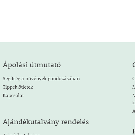
Ápolási útmutató
Segítség a növények gondozásában
G
Tippek,ötletek
M
Kapcsolat
M
k
A
Ajándékutalvány rendelés