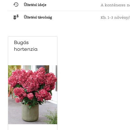
Ültetési ideje
A konténeres nö
Ültetési távolság
Kb. 1-3 növény
Bugás
hortenzia
'Bloody
Marie®'