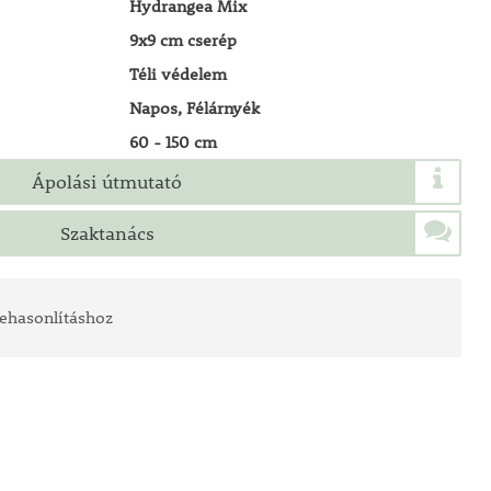
Hydrangea Mix
9x9 cm cserép
Téli védelem
Napos, Félárnyék
60 - 150 cm
Ápolási útmutató
Szaktanács
ehasonlításhoz