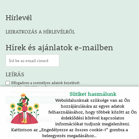
Hírlevél
LEIRATKOZÁS A HÍRLEVÉLRŐL
Hírek és ajánlatok e-mailben
LEÍRÁS
Elfogadom a személyes adatok kezelését.
A hírlevél küldése teljesen ingyenes.
Minden hírlevél tartalmazza a leiratkozás lehetőségét.
Sütiket használunk
Weboldalunknak szüksége van az Ön
hozzájárulására az egyes adatok
felhasználásához, hogy többek között az Ön
Itt is megtalál minket!
érdeklődési körével kapcsolatos
információkat tudjunk megjeleníteni.
Kattintson az „Engedélyezze az összes cookie-t” gombra a
beleegyezés megadásához..