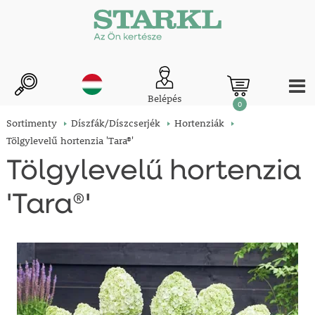
Belépés
0
Sortimenty
Díszfák/Díszcserjék
Hortenziák
Tölgylevelű hortenzia 'Tara®'
Tölgylevelű hortenzia
'Tara®'