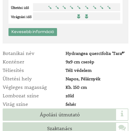
Ültetési idő
Virágzási idő
Kevesebb információ
Botanikai név
Hydrangea quercifolia 'Tara®'
Konténer
9x9 cm cserép
Téliesítés
Téli védelem
Ültetési hely
Napos, Félárnyék
Végleges magasság
Kb. 150 cm
Lombozat színe
zöld
Virág színe
fehér
Ápolási útmutató
Szaktanács