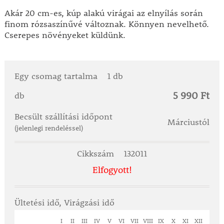
Akár 20 cm-es, kúp alakú virágai az elnyílás során
finom rózsaszínűvé változnak. Könnyen nevelhető.
Cserepes növényeket küldünk.
Egy csomag tartalma
1 db
5 990 Ft
db
Becsült szállítási időpont
Márciustól
(jelenlegi rendeléssel)
Cikkszám
132011
Elfogyott!
Ültetési idő, Virágzási idő
I
II
III
IV
V
VI
VII
VIII
IX
X
XI
XII