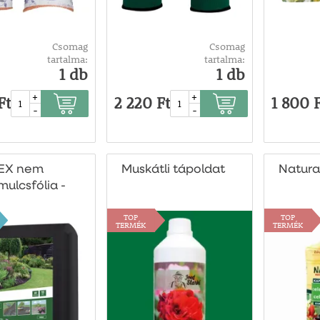
Csomag
Csomag
tartalma:
tartalma:
1 db
1 db
+
+
Ft
2 220 Ft
1 800 
-
-
EX nem
Muskátli tápoldat
Natura
mulcsfólia -
e 1,6x5m
TOP
TOP
TERMÉK
TERMÉK