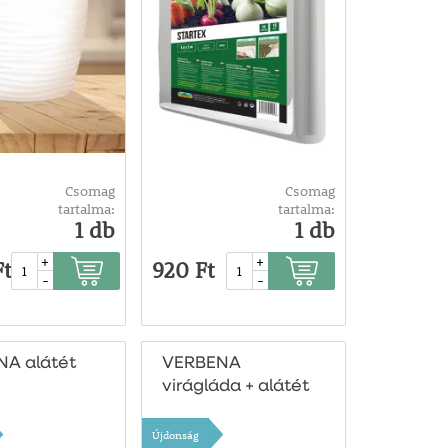
Csomag
Csomag
tartalma:
tartalma:
1 db
1 db
+
+
Ft
920 Ft
-
-
A alátét
VERBENA
virágláda + alátét
Újdonság