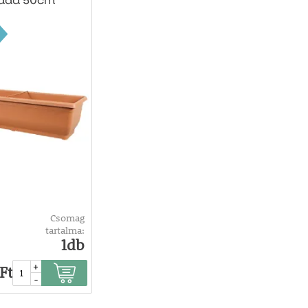
láda 50cm
Csomag
tartalma:
1db
+
Ft
-