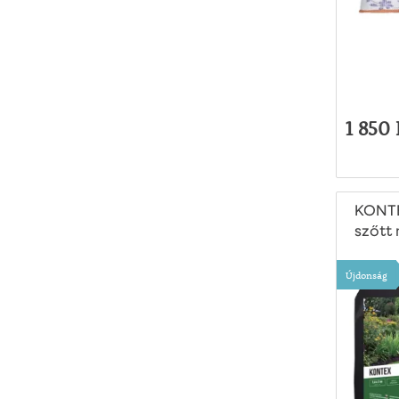
1 850 
KONT
szőtt 
feket
Újdonság