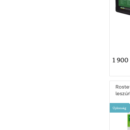
1 900 
Roste
leszú
növén
Újdonság