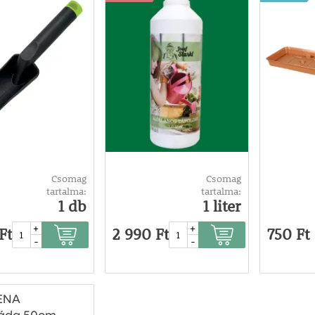
Csomag
Csomag
tartalma:
tartalma:
1 db
1 liter
+
+
Ft
2 990 Ft
750 Ft
-
-
ENA