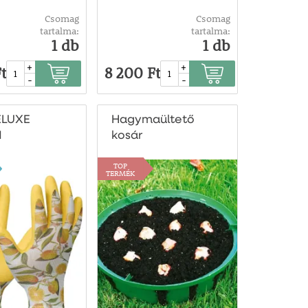
Csomag
Csomag
tartalma:
tartalma:
1 db
1 db
+
+
t
8 200 Ft
-
-
LUXE
Hagymaültető
N
kosár
esztyű –
TOP
TERMÉK