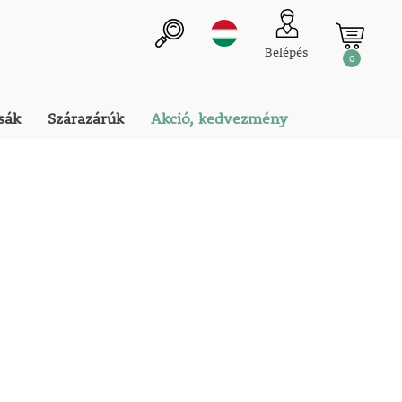
Belépés
0
sák
Szárazárúk
Akció, kedvezmény