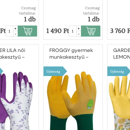
Csomag
Csomag
tartalma:
tartalma:
1 db
1 db
+
+
Ft
1 490 Ft
3 760 F
-
-
R LILA női
FROGGY gyermek
GARDE
kesztyű –
munkakesztyű –
LEMO
méret
4–6 éveseknek
munkak
8-as
Újdonság
Újdonság