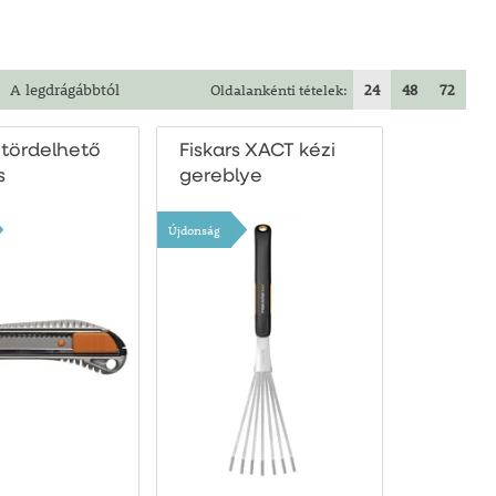
A legdrágábbtól
Oldalankénti tételek:
24
48
72
 tördelhető
Fiskars XACT kézi
s
gereblye
Újdonság