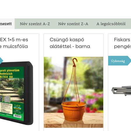
mezett
Név szerint A-Z
Név szerint Z-A
A legolcsóbbtól
EX 1×5 m-es
Csüngő kaspó
Fiskars
e mulcsfólia
alátéttel - barna
pengé
Újdonság