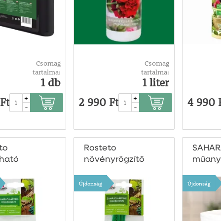
Csomag
Csomag
tartalma:
tartalma:
1 db
1 liter
+
+
Ft
2 990 Ft
4 990 
-
-
to
Rosteto
SAHAR
rható
növényrögzítő
műany
yjelölő
szalag
Újdonság
Újdonság