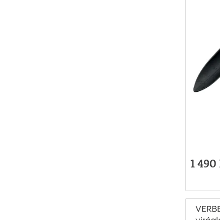
1 490 
VERB