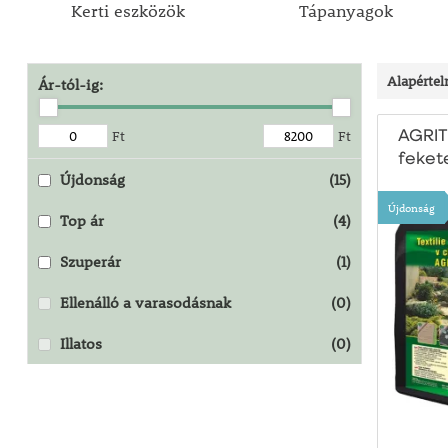
Kerti eszközök
Tápanyagok
Alapértel
Ár-tól-ig:
Ft
Ft
AGRIT
feket
Újdonság
(15)
Újdonság
Top ár
(4)
Szuperár
(1)
Ellenálló a varasodásnak
(0)
Illatos
(0)