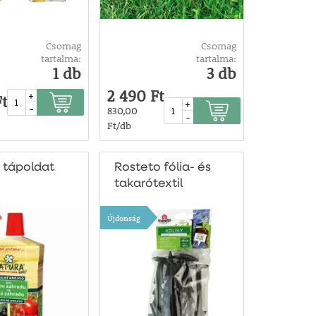
Csomag
Csomag
tartalma:
tartalma:
1 db
3 db
2 490 Ft
+
Ft
+
-
830,00
-
Ft/db
 tápoldat
Rosteto fólia- és
takarótextil
rögzítő
Újdonság