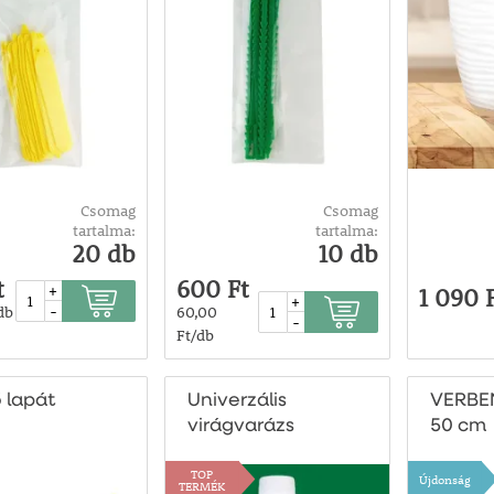
Csomag
Csomag
tartalma:
tartalma:
20 db
10 db
t
600 Ft
+
1 090 
+
-
db
60,00
-
Ft/db
 lapát
Univerzális
VERBEN
virágvarázs
50 cm
TOP
Újdonság
TERMÉK