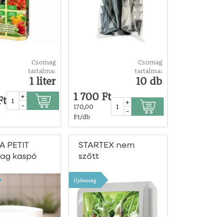
Csomag
Csomag
tartalma:
tartalma:
1 liter
10 db
1 700 Ft
+
Ft
+
-
170,00
-
Ft/db
A PETIT
STARTEX nem
ag kaspó
szőtt
takarótextília -
1,6x5 m
Újdonság