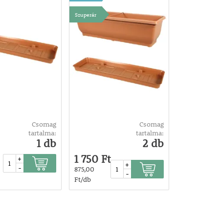
Szuperár
Csomag
Csomag
tartalma:
tartalma:
1 db
2 db
1 750 Ft
+
+
-
875,00
-
Ft/db