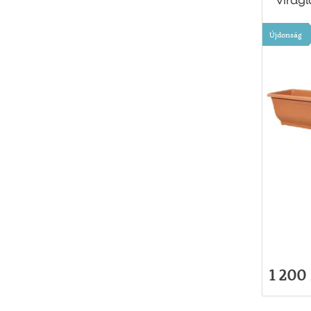
virág
Újdonság
1 200 