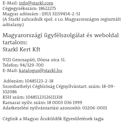
E-Mail:
info@starkl.com
Cégjegyzékszám:
18622275
Magyar a
dószám : (HU) 31159454-2-51
(A Starkl zahradník spol. s r.o. Magyarországon regisztrált
adóalany.)
Magyarországi ügyfélszolgálat és weboldal
tartalom:
Starkl Kert Kft
9721 Gencsapáti, Dózsa utca 51.
Telefon: 94/329-700
E-Mail:
katalogus@starkl.hu
Adószám: 10485123-2-18
Szombathelyi Cégbíróság Cégnyílvántart. szám: 18-09-
102086
KSH szám: 10485123526111318
Kamarai nyilv. szám: 18 0003 036 1999
Adatkezelési nyilvántartási azonosító: 03206-0001
Cégünk a Magyar Áruküldők Egyesületének tagja