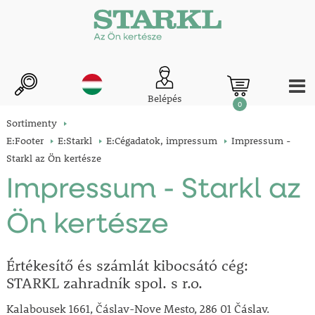
Belépés
0
Sortimenty
E:Footer
E:Starkl
E:Cégadatok, impressum
Impressum -
Starkl az Ön kertésze
Impressum - Starkl az
Ön kertésze
Értékesítő és számlát kibocsátó cég:
STARKL zahradník spol. s r.o.
Kalabousek 1661, Čáslav-Nove Mesto, 286 01 Čáslav
.