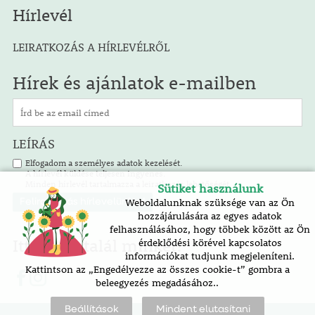
Hírlevél
LEIRATKOZÁS A HÍRLEVÉLRŐL
Hírek és ajánlatok e-mailben
LEÍRÁS
Elfogadom a személyes adatok kezelését.
A hírlevél küldése teljesen ingyenes.
Minden hírlevél tartalmazza a leiratkozás lehetőségét.
Sütiket használunk
Weboldalunknak szüksége van az Ön
hozzájárulására az egyes adatok
felhasználásához, hogy többek között az Ön
Itt is megtalál minket!
érdeklődési körével kapcsolatos
információkat tudjunk megjeleníteni.
Kattintson az „Engedélyezze az összes cookie-t” gombra a
beleegyezés megadásához..
Beállítások
Mindent elutasítani