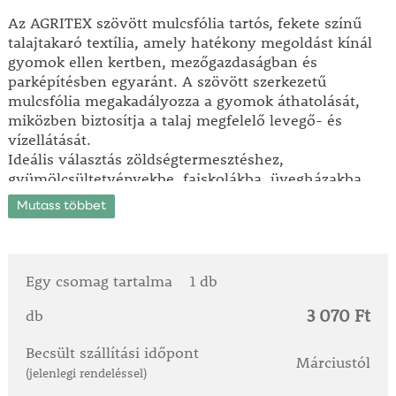
Az AGRITEX szövött mulcsfólia tartós, fekete színű
talajtakaró textília, amely hatékony megoldást kínál
gyomok ellen kertben, mezőgazdaságban és
parképítésben egyaránt. A szövött szerkezetű
mulcsfólia megakadályozza a gyomok áthatolását,
miközben biztosítja a talaj megfelelő levegő- és
vízellátását.
Ideális választás zöldségtermesztéshez,
gyümölcsültetvényekbe, faiskolákba, üvegházakba,
valamint dísznövényágyások és kerti utak
Mutass többet
kialakításához.
Mire használható a fekete szövött mulcsfólia?
- Gyomok visszaszorítására vegyszermentesen
Egy csomag tartalma
1 db
- Eper-, zöldség- és gyümölcstermesztéshez
3 070 Ft
- Dísznövényágyások takarására
db
- Kavics- és térkőburkolat alá
Becsült szállítási időpont
- Park- és kertépítési munkákhoz
Márciustól
(jelenlegi rendeléssel)
Anyag és tulajdonságok