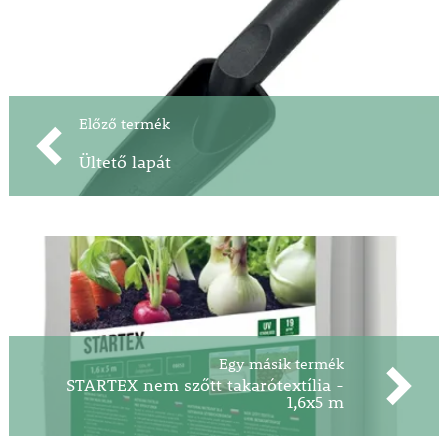
Előző termék
Ültető lapát
Egy másik termék
STARTEX nem szőtt takarótextília -
1,6x5 m