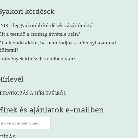
Gyakori kérdések
YIK - leggyakoribb kérdések vásárlóinktól
it a teendő a csomag átvétele után?
i a teendő akkor, ha nem tudjuk a növényt azonnal
iültetni?
 növények kinézete rendben van?
Hírlevél
EIRATKOZÁS A HÍRLEVÉLRŐL
Hírek és ajánlatok e-mailben
LEÍRÁS