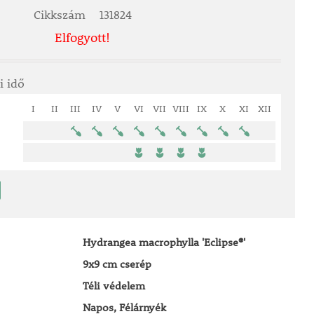
Cikkszám
131824
Elfogyott!
i idő
I
II
III
IV
V
VI
VII
VIII
IX
X
XI
XII
Hydrangea macrophylla 'Eclipse®'
9x9 cm cserép
Téli védelem
Napos, Félárnyék