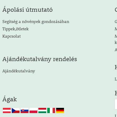
Ápolási útmutató
Segítség a növények gondozásában
G
Tippek,ötletek
M
Kapcsolat
M
k
A
Ajándékutalvány rendelés
Ajándékutalvány
L
Ágak