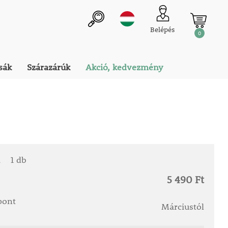
Belépés
0
sák
Szárazárúk
Akció, kedvezmény
a
1 db
5 490 Ft
őpont
Márciustól