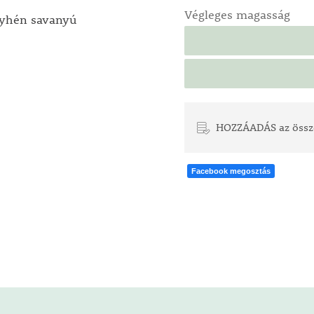
Végleges magasság
enyhén savanyú
HOZZÁADÁS az össz
Facebook megosztás