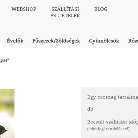
WEBSHOP
SZÁLLÍTÁSI
BLOG
FELTÉTELEK
Évelők
Fűszerek/Zöldségek
Gyümölcsök
Róz
ipse®'
Egy csomag tartalm
db
Becsült szállítási id
(jelenlegi rendeléssel)