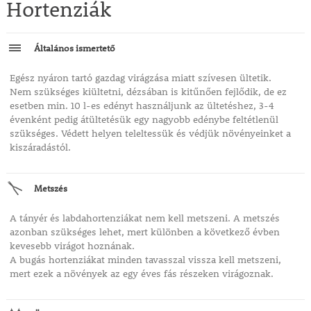
Hortenziák
Általános ismertető
Egész nyáron tartó gazdag virágzása miatt szívesen ültetik.
Nem szükséges kiültetni, dézsában is kitűnően fejlődik, de ez
esetben min. 10 l-es edényt használjunk az ültetéshez, 3-4
évenként pedig átültetésük egy nagyobb edénybe feltétlenül
szükséges. Védett helyen teleltessük és védjük növényeinket a
kiszáradástól.
Metszés
A tányér és labdahortenziákat nem kell metszeni. A metszés
azonban szükséges lehet, mert különben a következő évben
kevesebb virágot hoznának.
A bugás hortenziákat minden tavasszal vissza kell metszeni,
mert ezek a növények az egy éves fás részeken virágoznak.