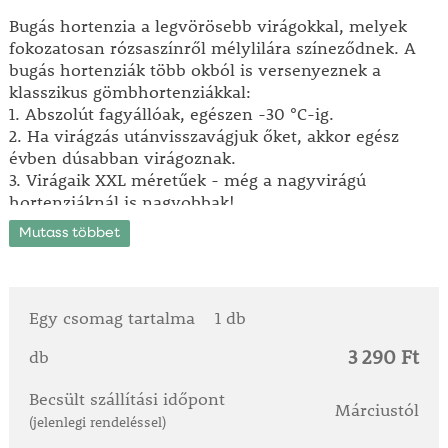
Bugás hortenzia a legvörösebb virágokkal, melyek
fokozatosan rózsaszínről mélylilára színeződnek. A
bugás hortenziák több okból is versenyeznek a
klasszikus gömbhortenziákkal:
1. Abszolút fagyállóak, egészen -30 °C-ig.
2. Ha virágzás utánvisszavágjuk őket, akkor egész
évben dúsabban virágoznak.
3. Virágaik XXL méretűek - még a nagyvirágú
hortenziáknál is nagyobbak!
4. A virágok színe a virágzás során megváltozik és
Mutass többet
nem fakul, ellenkezőleg, egyre díszesebb.
5. Ősz végéig virágoznak, amikor a többi hortenzia
már elvirágzott.
Cserepes növényeket szállítunk. Élőhely: teljes
Egy csomag tartalma
1 db
napsütés – félárnyék. Virágzási idő: június-október.
3 290 Ft
Magasság: kb 1 m.
db
Becsült szállítási időpont
Márciustól
(jelenlegi rendeléssel)