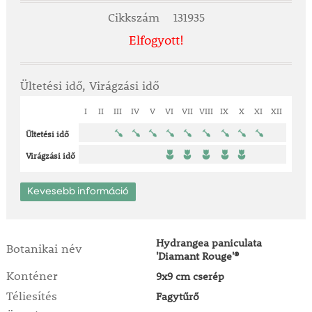
Cikkszám
131935
Elfogyott!
Ültetési idő, Virágzási idő
I
II
III
IV
V
VI
VII
VIII
IX
X
XI
XII
Ültetési idő
Virágzási idő
Kevesebb információ
Hydrangea paniculata
Botanikai név
'Diamant Rouge'®
Konténer
9x9 cm cserép
Téliesítés
Fagytűrő