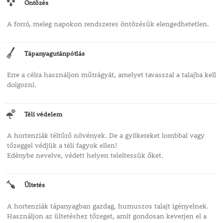
Öntözés
A forró, meleg napokon rendszeres öntözésük elengedhetetlen.
Tápanyagutánpótlás
Erre a célra használjon műtrágyát, amelyet tavasszal a talajba kell
dolgozni.
Téli védelem
A hortenziák téltűrő növények. De a gyökereket lombbal vagy
tőzeggel védjük a téli fagyok ellen!
Edénybe nevelve, védett helyen teleltessük őket.
Ültetés
A hortenziák tápanyagban gazdag, humuszos talajt igényelnek.
Használjon az ültetéshez tőzeget, amit gondosan keverjen el a