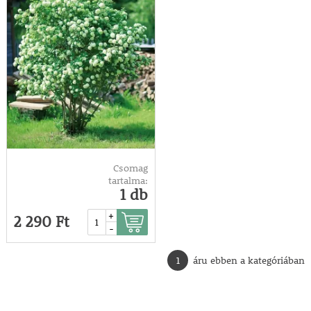
Csomag
tartalma:
1 db
+
2 290 Ft
-
1
áru ebben a kategóriában