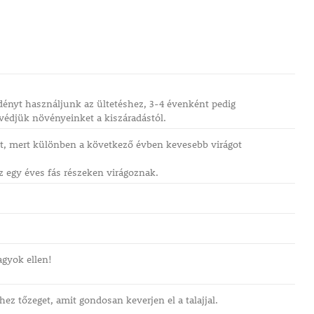
edényt használjunk az ültetéshez, 3-4 évenként pedig
 védjük növényeinket a kiszáradástól.
t, mert különben a következő évben kevesebb virágot
z egy éves fás részeken virágoznak.
agyok ellen!
z tőzeget, amit gondosan keverjen el a talajjal.