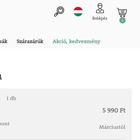
Belépés
0
sák
Szárazárúk
Akció, kedvezmény
h
a
1 db
5 990 Ft
őpont
Márciustól