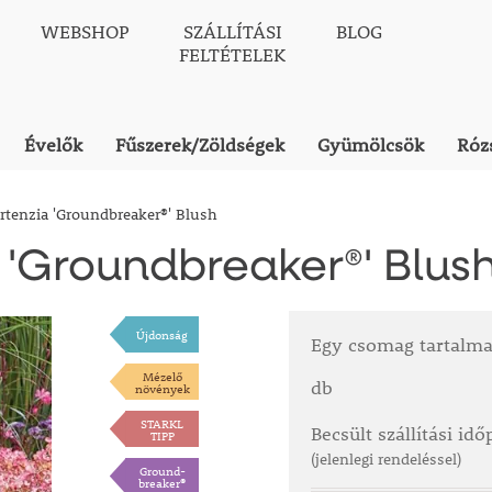
WEBSHOP
SZÁLLÍTÁSI
BLOG
FELTÉTELEK
Évelők
Fűszerek/Zöldségek
Gyümölcsök
Róz
ortenzia 'Groundbreaker®' Blush
 'Groundbreaker®' Blus
Újdonság
Egy csomag tartalm
Mézelő
db
növények
STARKL
Becsült szállítási id
TIPP
(jelenlegi rendeléssel)
Ground-
breaker®