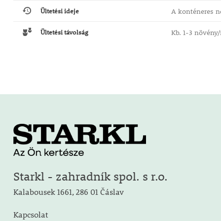
Ültetési ideje
A konténeres nö
Ültetési távolság
Kb. 1-3 növény
Starkl - zahradník spol. s r.o.
Kalabousek 1661, 286 01 Čáslav
Kapcsolat