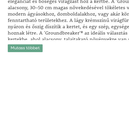
eleganciát és bőséges virágzást hoz a kertbe. A 'Gro
alacsony, 30–50 cm magas növekedésével tökéletes v
modern ágyásokhoz, domboldalakhoz, vagy akár kö
fenntartható területekhez. A lágy krémszínű virágfür
nyáron és őszig díszítik a kertet, és egy szép, egysége
hoznak létre. A 'Groundbreaker'® az ideális választá
kertekbe, ahol alacsony, talajtakaró növényekre van 
Kiválóan alkalmazható domboldalak beültetésére, sz
Mutass többet
vagy egyszerűen nagyobb felületek zöldítésére. Az e
krémszínű virágok és a sűrű, földet borító növekedé
minden kertben különleges látványt nyújt.