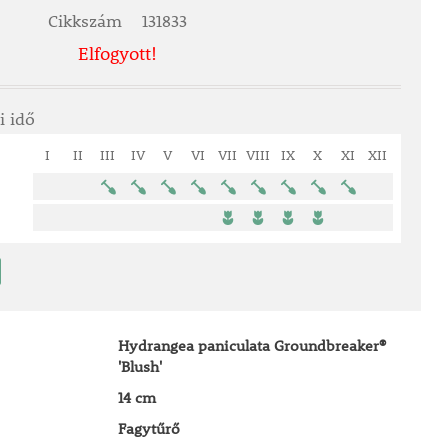
Cikkszám
131833
Elfogyott!
i idő
I
II
III
IV
V
VI
VII
VIII
IX
X
XI
XII
Hydrangea paniculata Groundbreaker®
'Blush'
14 cm
Fagytűrő