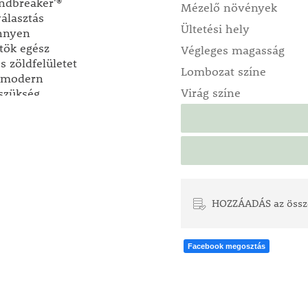
undbreaker'®
Mézelő növények
álasztás
Ültetési hely
nnyen
tök egész
Végleges magasság
s zöldfelületet
Lombozat színe
s modern
Virág színe
szükség.
egélyekhez,
legáns,
s kombinációja
HOZZÁADÁS az össz
Facebook megosztás