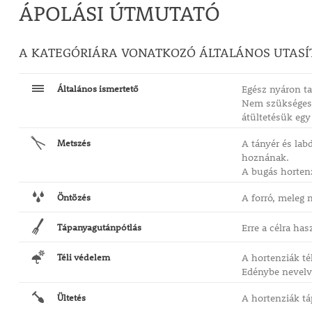
ÁPOLÁSI ÚTMUTATÓ
A KATEGÓRIÁRA VONATKOZÓ ÁLTALÁNOS UTASÍ
Általános ismertető
Egész nyáron ta
Nem szükséges k
átültetésük egy
Metszés
A tányér és la
hoznának.
A bugás hortenz
Öntözés
A forró, meleg
Tápanyagutánpótlás
Erre a célra has
Téli védelem
A hortenziák té
Edénybe nevelve
Ültetés
A hortenziák tá