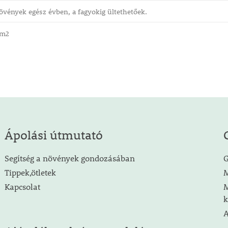
vények egész évben, a fagyokig ültethetőek.
/m2
Ápolási útmutató
Segítség a növények gondozásában
G
Tippek,ötletek
M
Kapcsolat
M
k
A