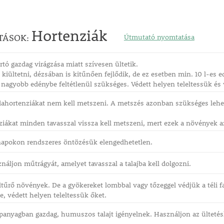
Hortenziák
TÁSOK:
Útmutató nyomtatása
rtó gazdag virágzása miatt szívesen ültetik.
iültetni, dézsában is kitűnően fejlődik, de ez esetben min. 10 l-es 
 nagyobb edénybe feltétlenül szükséges. Védett helyen teleltessük és
bdahortenziákat nem kell metszeni. A metszés azonban szükséges lehe
iákat minden tavasszal vissza kell metszeni, mert ezek a növények a
 napokon rendszeres öntözésük elengedhetetlen.
ználjon műtrágyát, amelyet tavasszal a talajba kell dolgozni.
ltűrő növények. De a gyökereket lombbal vagy tőzeggel védjük a téli f
, védett helyen teleltessük őket.
panyagban gazdag, humuszos talajt igényelnek. Használjon az ültetéshe