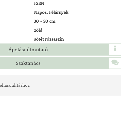
IGEN
Napos, Félárnyék
30 - 50 cm
zöld
sötét rózsaszín
Ápolási útmutató
Szaktanács
ehasonlításhoz