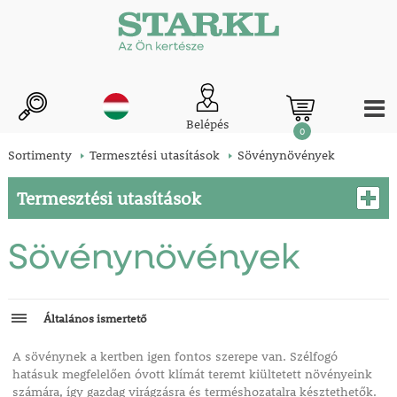
Belépés
0
Sortimenty
Termesztési utasítások
Sövénynövények
Termesztési utasítások
Sövénynövények
Általános ismertető
A sövénynek a kertben igen fontos szerepe van. Szélfogó
hatásuk megfelelően óvott klímát teremt kiültetett növényeink
számára, így gazdag virágzásra és terméshozatalra késztethetők.