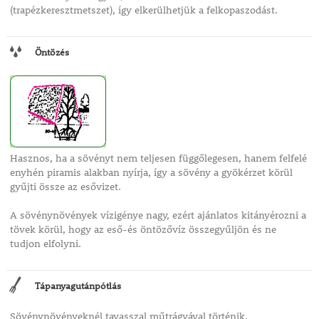
(trapézkeresztmetszet), így elkerülhetjük a felkopaszodást.
Öntözés
Hasznos, ha a sövényt nem teljesen függőlegesen, hanem felfelé
enyhén piramis alakban nyírja, így a sövény a gyökérzet körül
gyűjti össze az esővizet.
A sövénynövények vízigénye nagy, ezért ajánlatos kitányérozni a
tövek körül, hogy az eső-és öntözővíz összegyűljön és ne
tudjon elfolyni.
Tápanyagutánpótlás
Sövénynövényeknél tavasszal műtrágyával történik.