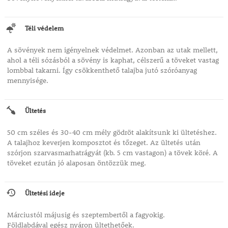
Téli védelem
A sövények nem igényelnek védelmet. Azonban az utak mellett,
ahol a téli sózásból a sövény is kaphat, célszerű a töveket vastag
lombbal takarni. Így csökkenthető talajba jutó szóróanyag
mennyisége.
Ültetés
50 cm széles és 30-40 cm mély gödröt alakítsunk ki ültetéshez.
A talajhoz keverjen komposztot és tőzeget. Az ültetés után
szórjon szarvasmarhatrágyát (kb. 5 cm vastagon) a tövek köré. A
töveket ezután jó alaposan öntözzük meg.
Ültetési ideje
Márciustól májusig és szeptembertől a fagyokig.
Földlabdával egész nyáron ültethetőek.