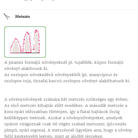
Metszés
A piramis formájú növényeknél pl. tujafélék, kúpos formájú
sövényt alakítsunk ki.
Az oszlopos növekedésű növényekből (pl. aranyciprus és
oszlopos tuja, tiszafa) karcsú oszlopos sövényt alakíthatunk ki.
A sövénynövények számára két metszés szükséges egy évben.
Az első metszés kihajtás előtt esedékes. A második metszés a
kora nyári időszakban történjen, így a fiatal hajtások őszig
kellőképpen beérnek. Azokat a sövénynövényeket, amelyek
nyáron virágoznak csak tél végén szabad metszeni. (pl:cserjés
pimpó, nyári orgona). A metszésnél ügyeljen arra, hogy a sövény
felül keskenyebb legyen, mint az alsóbb részeken