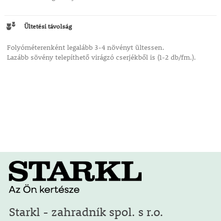
Ültetési távolság
Folyóméterenként legalább 3-4 növényt ültessen.
Lazább sövény telepíthető virágzó cserjékből is (1-2 db/fm.).
Starkl - zahradník spol. s r.o.