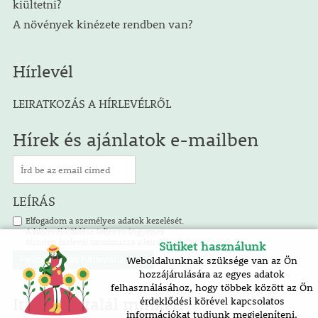
kiültetni?
A növények kinézete rendben van?
Hírlevél
LEIRATKOZÁS A HÍRLEVÉLRŐL
Hírek és ajánlatok e-mailben
LEÍRÁS
Elfogadom a személyes adatok kezelését.
A hírlevél küldése teljesen ingyenes.
Minden hírlevél tartalmazza a leiratkozás lehetőségét.
Sütiket használunk
Weboldalunknak szüksége van az Ön
hozzájárulására az egyes adatok
felhasználásához, hogy többek között az Ön
Itt is megtalál minket!
érdeklődési körével kapcsolatos
információkat tudjunk megjeleníteni.