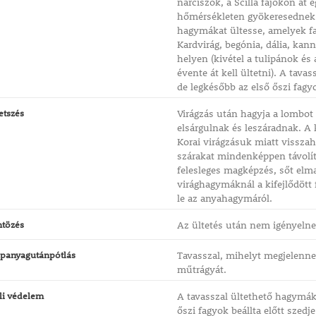
nárciszok, a Scilla fajokon át 
hőmérsékleten gyökeresednek m
hagymákat ültesse, amelyek fa
Kardvirág, begónia, dália, kan
helyen (kivétel a tulipánok és 
évente át kell ültetni). A tava
de legkésőbb az első őszi fagyok
etszés
Virágzás után hagyja a lombot
elsárgulnak és leszáradnak. A 
Korai virágzásuk miatt vissza
szárakat mindenképpen távolít
felesleges magképzés, sőt elma
virághagymáknál a kifejlődött
le az anyahagymáról.
ntözés
Az ültetés után nem igényelne
panyagutánpótlás
Tavasszal, mihelyt megjelenne
műtrágyát.
li védelem
A tavasszal ültethető hagymáka
őszi fagyok beállta előtt szedje