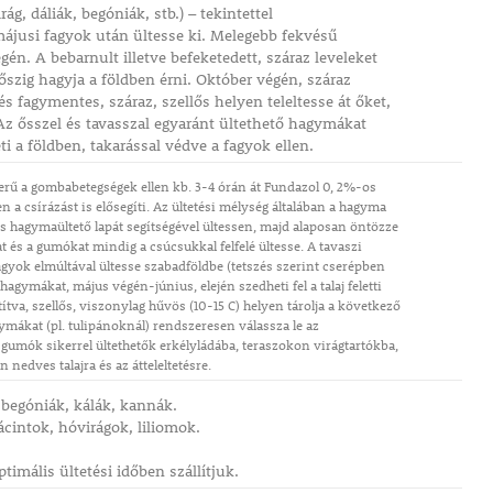
g, dáliák, begóniák, stb.) – tekintettel
ájusi fagyok után ültesse ki. Melegebb fekvésű
gén. A bebarnult illetve befeketedett, száraz leveleket
őszig hagyja a földben érni. Október végén, száraz
s fagymentes, száraz, szellős helyen teleltesse át őket,
Az ősszel és tavasszal egyaránt ültethető hagymákat
heti a földben, takarással védve a fagyok ellen.
zerű a gombabetegségek ellen kb. 3-4 órán át Fundazol 0, 2%-os
n a csírázást is elősegíti. Az ültetési mélység általában a hagyma
is hagymaültető lapát segítségével ültessen, majd alaposan öntözze
t és a gumókat mindig a csúcsukkal felfelé ültesse. A tavaszi
agyok elmúltával ültesse szabadföldbe (tetszés szerint cserépben
ghagymákat, május végén-június, elején szedheti fel a talaj feletti
títva, szellős, viszonylag hűvös (10-15 C) helyen tárolja a következő
agymákat (pl. tulipánoknál) rendszeresen válassza le az
umók sikerrel ültethetők erkélyládába, teraszokon virágtartókba,
 nedves talajra és az átteleltetésre.
, begóniák, kálák, kannák.
ácintok, hóvirágok, liliomok.
imális ültetési időben szállítjuk.