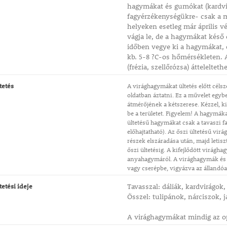
hagymákat és gumókat (kardvirá
fagyérzékenységükre- csak a m
helyeken esetleg már április vé
vágja le, de a hagymákat késő 
időben vegye ki a hagymákat, é
kb. 5-8 ?C-os hőmérsékleten. 
(frézia, szellőrózsa) átteleltet
tetés
A virághagymákat ültetés előtt céls
oldatban áztatni. Ez a művelet egybe
átmérőjének a kétszerese. Kézzel, k
be a területet. Figyelem! A hagymáka
ültetésű hagymákat csak a tavaszi f
előhajtatható). Az őszi ültetésű virá
részek elszáradása után, majd letisz
őszi ültetésig. A kifejlődött virágh
anyahagymáról. A virághagymák és g
vagy cserépbe, vigyázva az állandóan
tetési ideje
Tavasszal: dáliák, kardvirágok
Ősszel: tulipánok, nárciszok, j
A virághagymákat mindig az opt