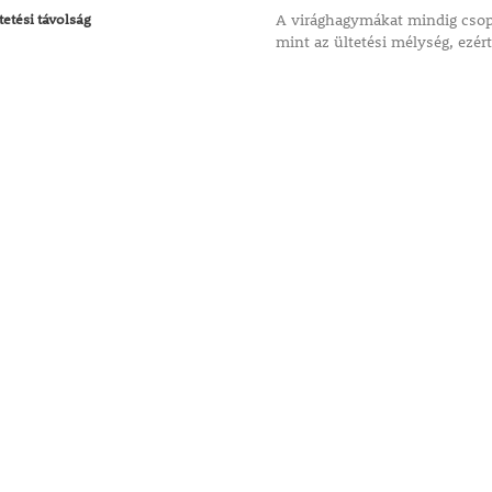
tetési távolság
A virághagymákat mindig csopo
mint az ültetési mélység, ezért