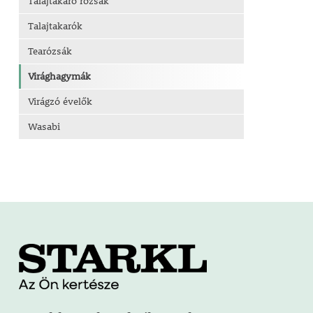
Talajtakaró rózsák
Talajtakarók
Tearózsák
Virághagymák
Virágzó évelők
Wasabi