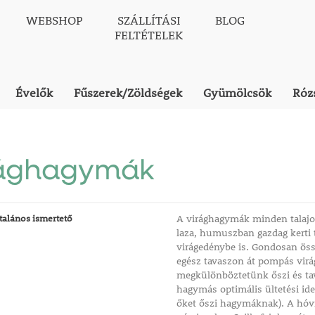
WEBSHOP
SZÁLLÍTÁSI
BLOG
FELTÉTELEK
Évelők
Fűszerek/Zöldségek
Gyümölcsök
Róz
rághagymák
talános ismertető
A virághagymák minden talajon
laza, humuszban gazdag kerti t
virágedénybe is. Gondosan öss
egész tavaszon át pompás vir
megkülönböztetünk őszi és tav
hagymás optimális ültetési ide
őket őszi hagymáknak). A hóvi