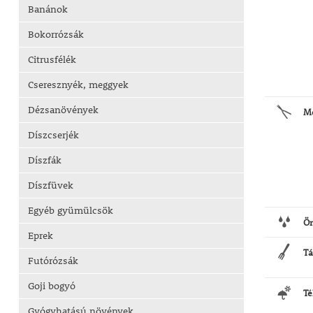
Banánok
Bokorrózsák
Citrusfélék
Cseresznyék, meggyek
Dézsanövények
M
Díszcserjék
Díszfák
Díszfüvek
Egyéb gyümülcsök
Ö
Eprek
Tá
Futórózsák
Goji bogyó
Té
Gyógyhatású növények