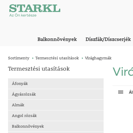
Balkonnövények
Díszfák/Díszcserjék
Sortimenty
Termesztési utasítások
Virághagymák
Termesztési utasítások
Vi
Áfonyák
Ál
Ágyásrózsák
Almák
Angol rózsák
Balkonnövények