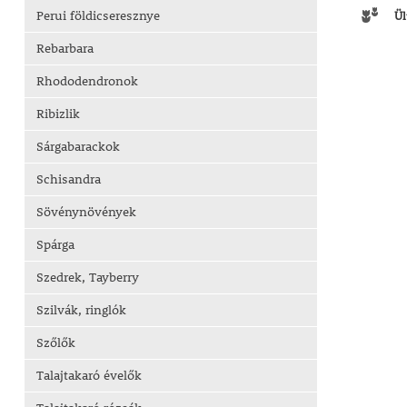
Perui földicseresznye
Ül
Rebarbara
Rhododendronok
Ribizlik
Sárgabarackok
Schisandra
Sövénynövények
Spárga
Szedrek, Tayberry
Szilvák, ringlók
Szőlők
Talajtakaró évelők