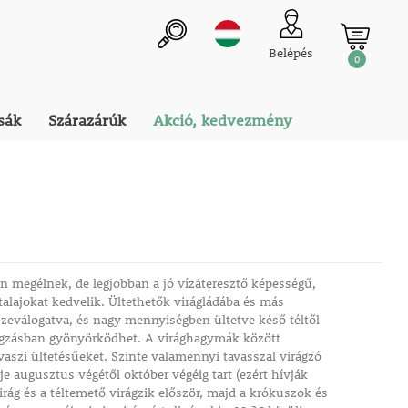
Belépés
0
sák
Szárazárúk
Akció, kedvezmény
 megélnek, de legjobban a jó vízáteresztő képességű,
alajokat kedvelik. Ültethetők virágládába és más
zeválogatva, és nagy mennyiségben ültetve késő téltől
ágzásban gyönyörködhet. A virághagymák között
aszi ültetésűeket. Szinte valamennyi tavasszal virágzó
je augusztus végétől október végéig tart (ezért hívják
rág és a téltemető virágzik először, majd a krókuszok és