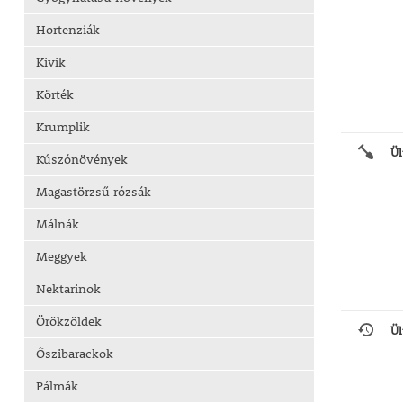
Hortenziák
Kivik
Körték
Krumplik
Ül
Kúszónövények
Magastörzsű rózsák
Málnák
Meggyek
Nektarinok
Örökzöldek
Ül
Őszibarackok
Pálmák