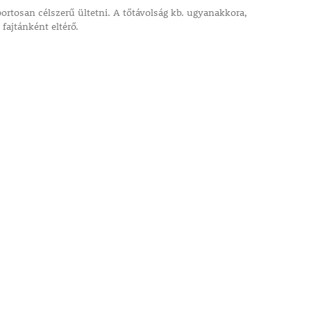
rtosan célszerű ültetni. A tőtávolság kb. ugyanakkora,
 fajtánként eltérő.