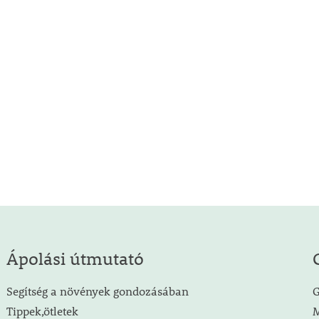
Ápolási útmutató
Segítség a növények gondozásában
G
Tippek,ötletek
M