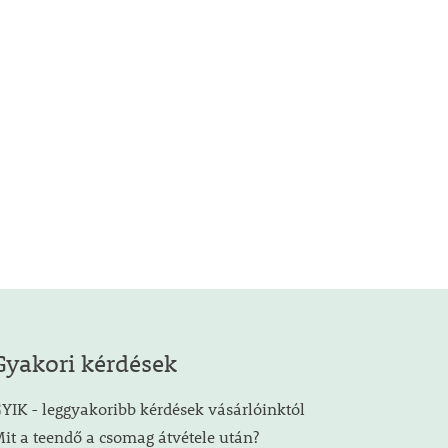
Gyakori kérdések
YIK - leggyakoribb kérdések vásárlóinktól
it a teendő a csomag átvétele után?