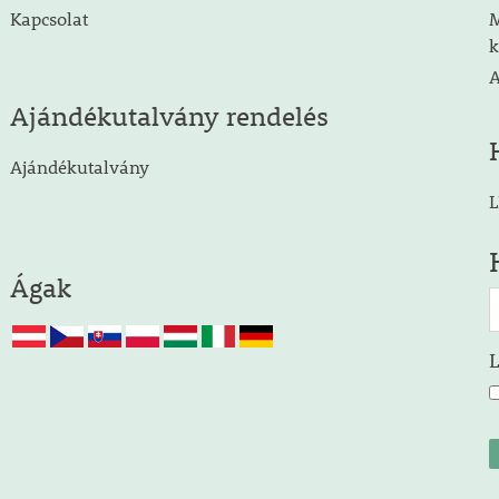
Kapcsolat
M
k
A
Ajándékutalvány rendelés
Ajándékutalvány
L
Ágak