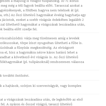
egészen a májusig is virágzó tulipánokig. 10 ?C körüli
eg még a téli fagyok beállta előtt. Tavasszal azokat a
gyérzékenyek, a földben hagyva nem telelnek át (pl.
na, stb.) Az őszi ültetésű hagymákat évekig hagyhatja egy
a jácintok, ezeket a szebb virágzás érdekében legalább 2
sszal ültethető hagymákat a virágszárak leszáradása után,
 beállta előtt szedje fel.
 visszahúzódni: várja meg türelmesen amíg a levelek
krókuszokat, törpe íriszt nyugodtan ültetheti a fűbe is.
húzódnak a fűnyírás megkezdéséig. Az elvirágzott
sa el, hisz a hagymákra nézve káros hatású lehet a
radhat a következő évi virágzás is. Az őszi ültetésű
 fiókhagymákat (pl. tulipánoknál) rendszeresen válassza
k további öntözést.
k a hajtások, szórjon ki szervestrágyát, vagy komplex
t a virágszárak leszáradása után, de legkésőbb az első
 fel. A nyáron és ősszel virágzó, tavaszi ültetésű