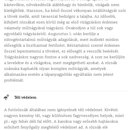
kártevőkre, növekedésük alábbhagy és bimbóik, virágaik nem
kielégítőek. Hasznos, ha késő ősszel vékonyan istállótrágyát szór
a tövek mellé, amit tavasszal bedolgoz a talajba. Az idősebb,
kifejlett rózsákat ezen kívül még az első virágzáskor érdemes
valamely műtrágyával trágyázni. Óvakodjon a túl sok vagy
egyoldalú trágyázástól. Augusztus 1. után kerülje a
nitrogéntartalmú műtrágyák adagolását, mert indirekt módon
elősegítik a lisztharmat fertőzést. Réztartalmú szerrel érdemes
ősszel lepermetezni a töveket, ez elősegíti a vesszők beérését.
Trágyázáskor nagyon fontos a sok nedvesség. A szer ne kerüljön
a levelekre és a virágokra, mert megégetheti azokat. A rózsák
számára kaphatók olyan komplex műtrágyák, amelyek
alkalmazása esetén a tápanyagpótlás egyáltalán nem jelent
problémát.
Téli védelem
A futórózsák általában nem igényelnek téli védelmet. Kivétel:
nagyon kemény tél, vagy különösen fagyveszélyes helyek, mint
pl.: egy fehér déli fal előtt. A karokra vagy erősebb hajtásokra
erősített fenyőgally megfelelő védelmet ad. A rózsák elé