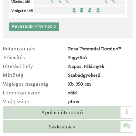
Ültetési idő
Virágzási idő
Kevesebb információ
Botanikai név
Rosa 'Perennial Domino'®
Téliesítés
Fagytűrő
Ültetési hely
Napos, Félárnyék
Minőség
Szabadgyökerű
Végleges magasság
Kb. 350 cm
Lombozat színe
zöld
Virág színe
piros
Ápolási útmutató
Szaktanács