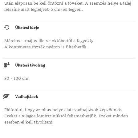
után alaposan be kell öntözni a töveket. A szemzés helye a talaj
felszíne alatt legfeljebb 5 cm-rel legyen.
Ültetési ideje
Március – május illetve októbertől a fagyokig.
A konténeres rózsák nyáron is ültethetők.
Ültetési távolság
80 - 100 cm
Vadhajtások
Előfordul, hogy az oltás helye alatt vadhajtások képződnek.
Ezeket a világos lombszínükről felismerhetjük. Ezeket minden
esetben el kell távolítani.