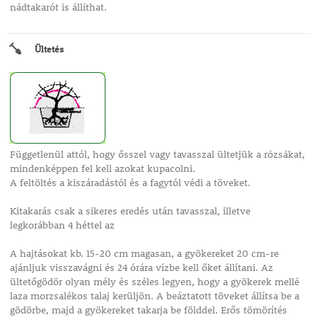
nádtakarót is állíthat.
Ültetés
Függetlenül attól, hogy ősszel vagy tavasszal ültetjük a rózsákat,
mindenképpen fel kell azokat kupacolni.
A feltöltés a kiszáradástól és a fagytól védi a töveket.
Kitakarás csak a sikeres eredés után tavasszal, illetve
legkorábban 4 héttel az
A hajtásokat kb. 15-20 cm magasan, a gyökereket 20 cm-re
ajánljuk visszavágni és 24 órára vízbe kell őket állítani. Az
ültetőgödör olyan mély és széles legyen, hogy a gyökerek mellé
laza morzsalékos talaj kerüljön. A beáztatott töveket állítsa be a
gödörbe, majd a gyökereket takarja be földdel. Erős tömörítés