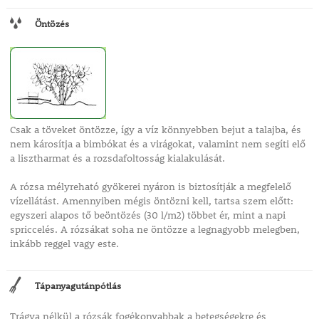
Öntözés
Csak a töveket öntözze, így a víz könnyebben bejut a talajba, és
nem károsítja a bimbókat és a virágokat, valamint nem segíti elő
a lisztharmat és a rozsdafoltosság kialakulását.
A rózsa mélyreható gyökerei nyáron is biztosítják a megfelelő
vízellátást. Amennyiben mégis öntözni kell, tartsa szem előtt:
egyszeri alapos tő beöntözés (30 l/m2) többet ér, mint a napi
spriccelés. A rózsákat soha ne öntözze a legnagyobb melegben,
inkább reggel vagy este.
Tápanyagutánpótlás
Trágya nélkül a rózsák fogékonyabbak a betegségekre és