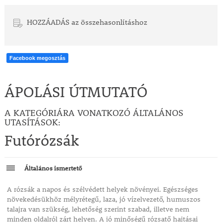
HOZZÁADÁS az összehasonlításhoz
Facebook megosztás
ÁPOLÁSI ÚTMUTATÓ
A KATEGÓRIÁRA VONATKOZÓ ÁLTALÁNOS
UTASÍTÁSOK:
Futórózsák
Általános ismertető
A rózsák a napos és szélvédett helyek növényei. Egészséges
növekedésükhöz mélyrétegű, laza, jó vízelvezető, humuszos
talajra van szükség, lehetőség szerint szabad, illetve nem
minden oldalról zárt helyen. A jó minőségű rózsatő hajtásai