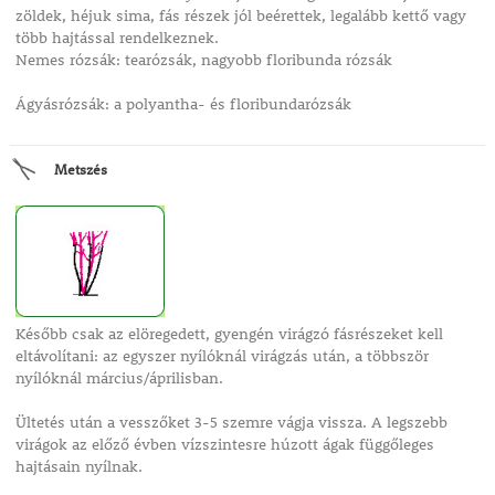
zöldek, héjuk sima, fás részek jól beérettek, legalább kettő vagy
több hajtással rendelkeznek.
Nemes rózsák: tearózsák, nagyobb floribunda rózsák
Ágyásrózsák: a polyantha- és floribundarózsák
Metszés
Később csak az elöregedett, gyengén virágzó fásrészeket kell
eltávolítani: az egyszer nyílóknál virágzás után, a többször
nyílóknál március/áprilisban.
Ültetés után a vesszőket 3-5 szemre vágja vissza. A legszebb
virágok az előző évben vízszintesre húzott ágak függőleges
hajtásain nyílnak.