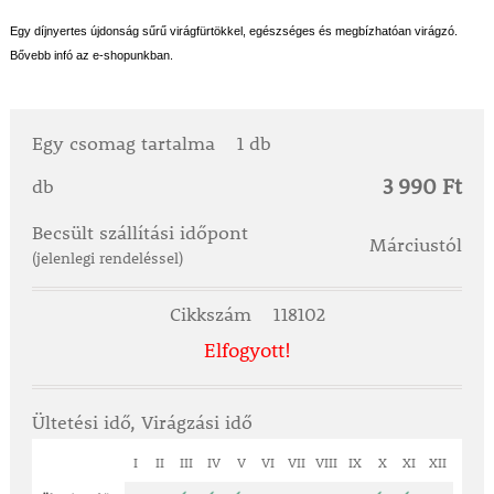
Egy díjnyertes újdonság sűrű virágfürtökkel, egészséges és megbízhatóan virágzó.
Bővebb infó az e-shopunkban.
Egy csomag tartalma
1 db
3 990 Ft
db
Becsült szállítási időpont
Márciustól
(jelenlegi rendeléssel)
Cikkszám
118102
Elfogyott!
Ültetési idő, Virágzási idő
I
II
III
IV
V
VI
VII
VIII
IX
X
XI
XII