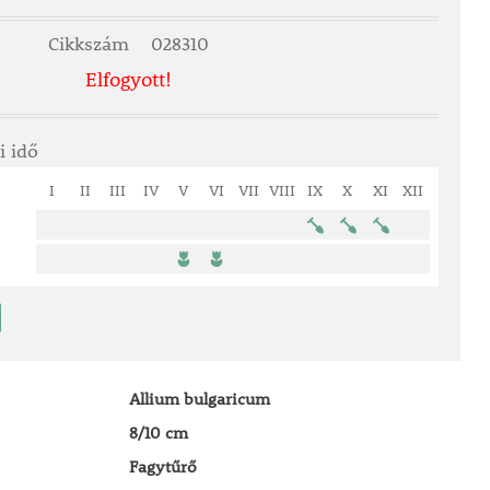
Cikkszám
028310
Elfogyott!
i idő
I
II
III
IV
V
VI
VII
VIII
IX
X
XI
XII
Allium bulgaricum
8/10 cm
Fagytűrő