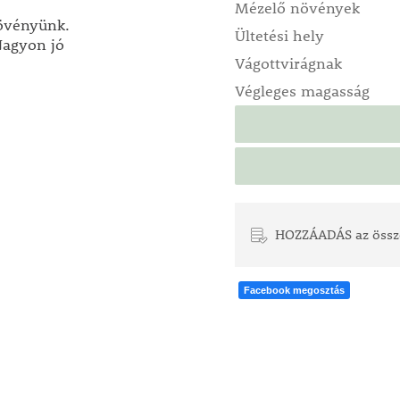
Mézelő növények
növényünk.
Ültetési hely
 Nagyon jó
Vágottvirágnak
Végleges magasság
HOZZÁADÁS az össz
Facebook megosztás