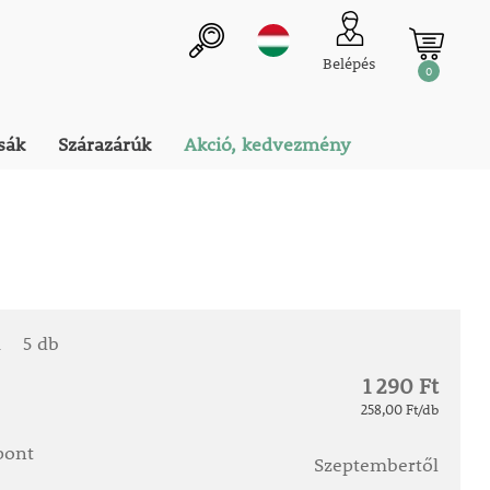
Belépés
0
sák
Szárazárúk
Akció, kedvezmény
a
5 db
1 290 Ft
258,00 Ft/db
őpont
Szeptembertől