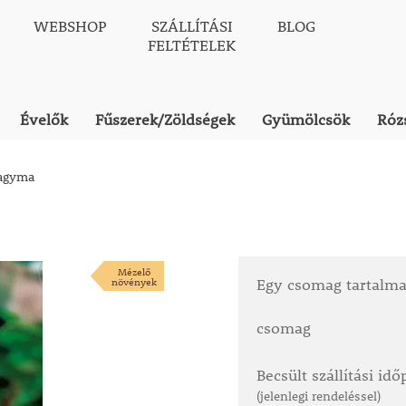
WEBSHOP
SZÁLLÍTÁSI
BLOG
FELTÉTELEK
Évelők
Fűszerek/Zöldségek
Gyümölcsök
Róz
hagyma
Mézelő
növények
Egy csomag tartalm
csomag
Becsült szállítási id
(jelenlegi rendeléssel)