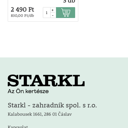
3 db
2 490 Ft
+
-
830,00 Ft/db
Starkl - zahradník spol. s r.o.
Kalabousek 1661, 286 01 Čáslav
Kapcsolat