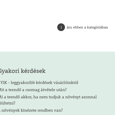
1
áru ebben a kategóriában
Gyakori kérdések
YIK - leggyakoribb kérdések vásárlóinktól
it a teendő a csomag átvétele után?
i a teendő akkor, ha nem tudjuk a növényt azonnal
iültetni?
 növények kinézete rendben van?