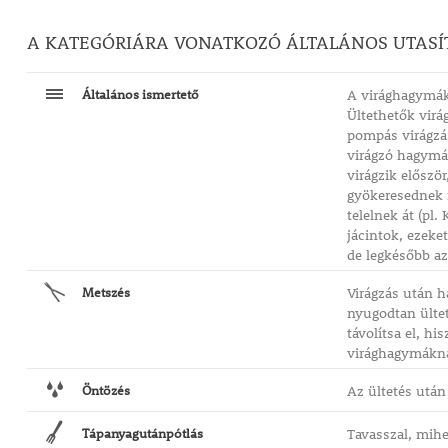
A KATEGÓRIÁRA VONATKOZÓ ÁLTALÁNOS UTASÍ
Általános ismertető
A virághagymák 
Ültethetők virá
pompás virágzá
virágzó hagymás
virágzik előszö
gyökeresednek m
telelnek át (pl.
jácintok, ezeke
de legkésőbb az 
Metszés
Virágzás után h
nyugodtan ültet
távolítsa el, h
virághagymáknál
Öntözés
Az ültetés után
Tápanyagutánpótlás
Tavasszal, mihe