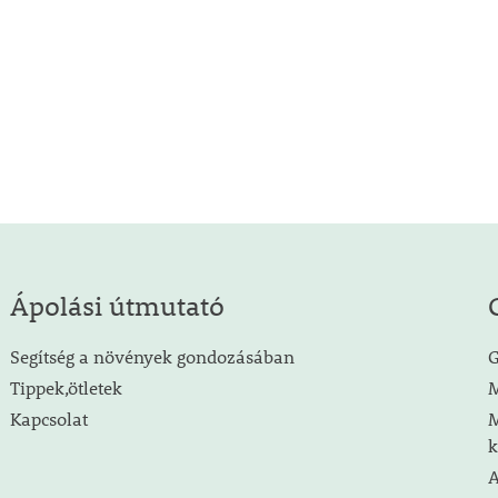
Ápolási útmutató
Segítség a növények gondozásában
G
Tippek,ötletek
M
Kapcsolat
M
k
A