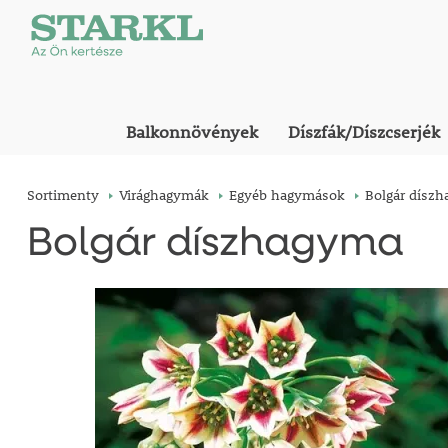
Balkonnövények
Díszfák/Díszcserjék
Sortimenty
Virághagymák
Egyéb hagymások
Bolgár dísz
Bolgár díszhagyma