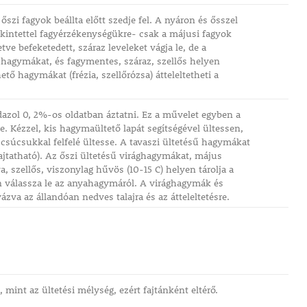
szi fagyok beállta előtt szedje fel. A nyáron és ősszel
tekintettel fagyérzékenységükre- csak a májusi fagyok
ve befeketedett, száraz leveleket vágja le, de a
 hagymákat, és fagymentes, száraz, szellős helyen
ető hagymákat (frézia, szellőrózsa) átteleltetheti a
dazol 0, 2%-os oldatban áztatni. Ez a művelet egyben a
e. Kézzel, kis hagymaültető lapát segítségével ültessen,
csúcsukkal felfelé ültesse. A tavaszi ültetésű hagymákat
hajtatható). Az őszi ültetésű virághagymákat, május
va, szellős, viszonylag hűvös (10-15 C) helyen tárolja a
en válassza le az anyahagymáról. A virághagymák és
zva az állandóan nedves talajra és az átteleltetésre.
mint az ültetési mélység, ezért fajtánként eltérő.