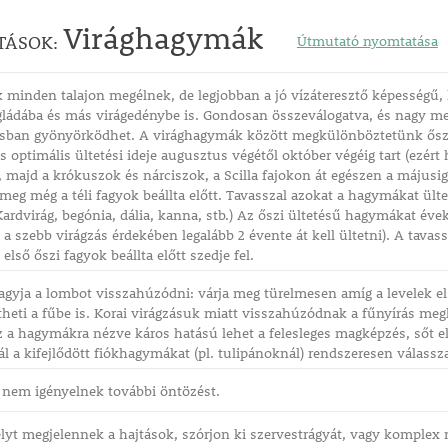
Virághagymák
TÁSOK:
Útmutató nyomtatása
minden talajon megélnek, de legjobban a jó vízáteresztő képességű, l
gládába és más virágedénybe is. Gondosan összeválogatva, és nagy me
sban gyönyörködhet. A virághagymák között megkülönböztetünk őszi é
 optimális ültetési ideje augusztus végétől október végéig tart (ezért
r, majd a krókuszok és nárciszok, a Scilla fajokon át egészen a májusig
eg még a téli fagyok beállta előtt. Tavasszal azokat a hagymákat ül
 Kardvirág, begónia, dália, kanna, stb.) Az őszi ültetésű hagymákat éve
t a szebb virágzás érdekében legalább 2 évente át kell ültetni). A tava
első őszi fagyok beállta előtt szedje fel.
agyja a lombot visszahúzódni: várja meg türelmesen amíg a levelek els
heti a fűbe is. Korai virágzásuk miatt visszahúzódnak a fűnyírás me
isz a hagymákra nézve káros hatású lehet a felesleges magképzés, sőt e
 a kifejlődött fiókhagymákat (pl. tulipánoknál) rendszeresen válassz
 nem igényelnek további öntözést.
lyt megjelennek a hajtások, szórjon ki szervestrágyát, vagy komplex 