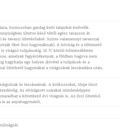
aza, humuszban gazdag kerti talajokat kedvelik.
nnyiségben ültetve késő téltől egész tavaszon át
s tavaszi ültetésűeket. Szinte valamennyi tavasszal
 hívják őket őszi hagymáknak). A hóvirág és a téltemető
 is virágzó tulipánokig. 10 ?C körüli hőmérsékleten
tesse, amelyek fagyérzékenyek, a földben hagyva nem
kig hagyhatja egy helyen (kivétel a tulipánok és a
sszal ültethető hagymákat a virágszárak leszáradása után,
árgulnak és leszáradnak. A krókuszokat, törpe íriszt
gkezdéséig. Az elvirágzott szárakat mindenképpen
lmaradhat a következő évi virágzás is. Az őszi ültetésű
a le az anyahagymáról.
műtrágyát.