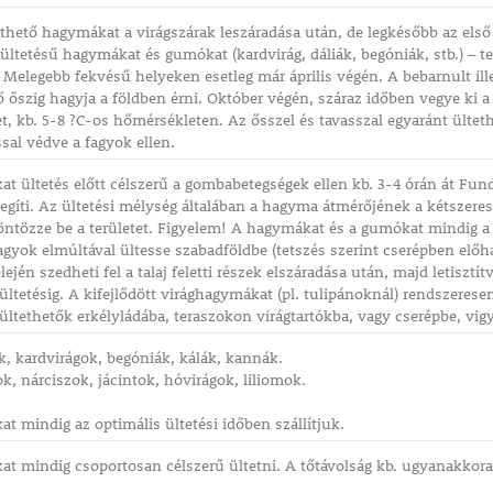
ethető hagymákat a virágszárak leszáradása után, de legkésőbb az első ő
i ültetésű hagymákat és gumókat (kardvirág, dáliák, begóniák, stb.) – 
 Melegebb fekvésű helyeken esetleg már április végén. A bebarnult illet
őszig hagyja a földben érni. Október végén, száraz időben vegye ki a
et, kb. 5-8 ?C-os hőmérsékleten. Az ősszel és tavasszal egyaránt ülteth
ssal védve a fagyok ellen.
t ültetés előtt célszerű a gombabetegségek ellen kb. 3-4 órán át Fun
ősegíti. Az ültetési mélység általában a hagyma átmérőjének a kétszeres
ntözze be a területet. Figyelem! A hagymákat és a gumókat mindig a 
fagyok elmúltával ültesse szabadföldbe (tetszés szerint cserépben elő
ején szedheti fel a talaj feletti részek elszáradása után, majd letisztít
ültetésig. A kifejlődött virághagymákat (pl. tulipánoknál) rendszeres
ültethetők erkélyládába, teraszokon virágtartókba, vagy cserépbe, vigyá
ák, kardvirágok, begóniák, kálák, kannák.
k, nárciszok, jácintok, hóvirágok, liliomok.
t mindig az optimális ültetési időben szállítjuk.
t mindig csoportosan célszerű ültetni. A tőtávolság kb. ugyanakkora, 