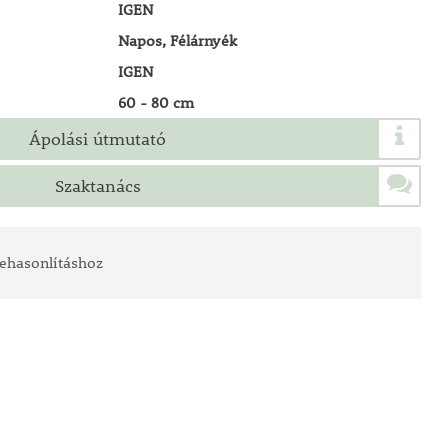
IGEN
Napos, Félárnyék
IGEN
60 - 80 cm
Ápolási útmutató
Szaktanács
ehasonlításhoz