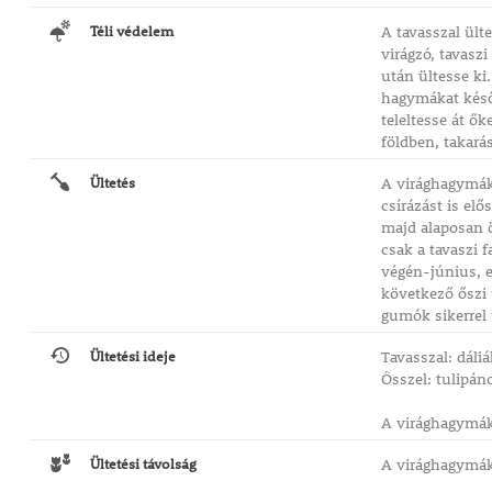
Téli védelem
A tavasszal ült
virágzó, tavasz
után ültesse ki.
hagymákat késő 
teleltesse át ők
földben, takará
Ültetés
A virághagymáka
csírázást is el
majd alaposan ö
csak a tavaszi 
végén-június, el
következő őszi 
gumók sikerrel 
Ültetési ideje
Tavasszal: dáli
Ősszel: tulipáno
A virághagymáka
Ültetési távolság
A virághagymáka