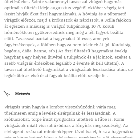
ültetésűeket. Szinte valamennyi tavasszal virágzó hagymás
optimális ültetési ideje augusztus végétől október végéig tart
(ezért hívják őket őszi hagymáknak). A hóvirág és a téltemető
virágzik először, majd a krókuszok és nárciszok, a Scilla fajokon
át egészen a májusig is virágzó tulipánokig. 10 ?C körüli
hőmérsékleten gyökeresednek meg még a téli fagyok beállta
előtt. Tavasszal azokat a hagymákat ültesse, amelyek
fagyérzékenyek, a földben hagyva nem telelnek át (pl. Kardvirág,
begónia, dália, kanna, stb.) Az őszi ültetésű hagymákat évekig
hagyhatja egy helyen (kivétel a tulipánok és a jácintok, ezeket a
szebb virágzás érdekében legalább 2 évente át kell ültetni). A
tavasszal ültethető hagymákat a virágszárak leszáradása után, de
legkésőbb az első őszi fagyok beállta előtt szedje fel.
Metszés
Virágzás után hagyja a lombot visszahúzódni: várja meg
türelmesen amíg a levelek elsárgulnak és leszáradnak. A
krókuszokat, törpe íriszt nyugodtan ültetheti a fűbe is. Korai
virágzásuk miatt visszahúzódnak a fűnyírás megkezdéséig. Az
elvirágzott szárakat mindenképpen távolítsa el, hisz a hagymákra
nézve káros hatású lehet a felesleges magképzés, sőt elmaradhat