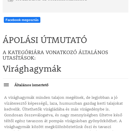
Facebook megosztás
ÁPOLÁSI ÚTMUTATÓ
A KATEGÓRIÁRA VONATKOZÓ ÁLTALÁNOS
UTASÍTÁSOK:
Virághagymák
Általános ismertető
A virághagymák minden talajon megélnek, de legjobban a jó
vízáteresztő képességű, laza, humuszban gazdag kerti talajokat
kedvelik. Ültethetők virágládába és más virágedénybe is.
Gondosan összeválogatva, és nagy mennyiségben ültetve késő
téltől egész tavaszon át pompás virágzásban gyönyörködhet. A
virághagymák között megkülönböztetünk őszi és tavaszi