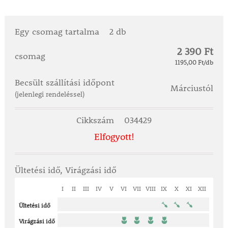
Egy csomag tartalma
2 db
2 390 Ft
csomag
1195,00 Ft/db
Becsült szállítási időpont
Márciustól
(jelenlegi rendeléssel)
Cikkszám
034429
Elfogyott!
Ültetési idő, Virágzási idő
I
II
III
IV
V
VI
VII
VIII
IX
X
XI
XII
Ültetési idő
Virágzási idő