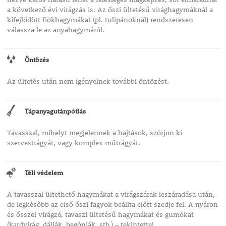
a következő évi virágzás is. Az őszi ültetésű virághagymáknál a
kifejlődött fiókhagymákat (pl. tulipánoknál) rendszeresen
válassza le az anyahagymáról.
Öntözés
Az ültetés után nem igényelnek további öntözést.
Tápanyagutánpótlás
Tavasszal, mihelyt megjelennek a hajtások, szórjon ki
szervestrágyát, vagy komplex műtrágyát.
Téli védelem
A tavasszal ültethető hagymákat a virágszárak leszáradása után,
de legkésőbb az első őszi fagyok beállta előtt szedje fel. A nyáron
és ősszel virágzó, tavaszi ültetésű hagymákat és gumókat
(kardvirág, dáliák, begóniák, stb.) – tekintettel