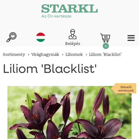
Belépés
0
Sortimenty
Virághagymák
Liliomok
Liliom 'Blacklist'
Liliom 'Blacklist'
Mézelő
növények