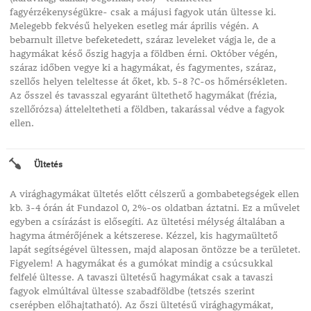
fagyérzékenységükre- csak a májusi fagyok után ültesse ki.
Melegebb fekvésű helyeken esetleg már április végén. A
bebarnult illetve befeketedett, száraz leveleket vágja le, de a
hagymákat késő őszig hagyja a földben érni. Október végén,
száraz időben vegye ki a hagymákat, és fagymentes, száraz,
szellős helyen teleltesse át őket, kb. 5-8 ?C-os hőmérsékleten.
Az ősszel és tavasszal egyaránt ültethető hagymákat (frézia,
szellőrózsa) átteleltetheti a földben, takarással védve a fagyok
ellen.
Ültetés
A virághagymákat ültetés előtt célszerű a gombabetegségek ellen
kb. 3-4 órán át Fundazol 0, 2%-os oldatban áztatni. Ez a művelet
egyben a csírázást is elősegíti. Az ültetési mélység általában a
hagyma átmérőjének a kétszerese. Kézzel, kis hagymaültető
lapát segítségével ültessen, majd alaposan öntözze be a területet.
Figyelem! A hagymákat és a gumókat mindig a csúcsukkal
felfelé ültesse. A tavaszi ültetésű hagymákat csak a tavaszi
fagyok elmúltával ültesse szabadföldbe (tetszés szerint
cserépben előhajtatható). Az őszi ültetésű virághagymákat,