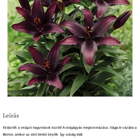
Leírás
Királynők a virágzó hagymások között! A virágágyás megkoronázása. Vágja le vázába a
liliomot, amikor az első bimbó kinyílik. Így sokáig eláll.