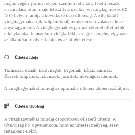
május végén-június, elején szedheti fel a talaj feletti részek
elszáradása után, majd letisztítva, szellős, viszonylag hűvös (10-
15 C) helyen tárolja a következő őszi ültetésig. A kifejlődött
virághagymákat (pl. tulipánoknál) rendszeresen válassza le az
anyahagymáról. A virághagymák és gumók sikerrel ültethetők
erkélyládába, teraszokon virágtartókba, vagy cserépbe, vigyázva
az állandóan nedves talajra és az átteleltetésre.
Ültetési ideje
Tavasszal: dáliák, kardvirágok, begóniák, kálák, kannák.
Ősszel: tulipánok, nárciszok, jácintok, hóvirágok, liliomok.
A virághagymákat mindig az optimális ültetési időben szállítjuk.
Ültetési távolság
A virághagymákat mindig csoportosan célszerű ültetni. A
tőtávolság kb. ugyanakkora, mint az ültetési mélység, ezért
fajtánként eltérő.