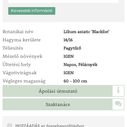
Kevesebb információ
Botanikai név
Lilium asiatic 'Blacklist'
Hagyma kerülete
14/16
Téliesítés
Fagytűrő
Mézelő növények
IGEN
Ültetési hely
Napos, Félárnyék
Vágottvirágnak
IGEN
Végleges magasság
60 - 100 cm
Ápolási útmutató
Szaktanács
HOZZÁADÁS az összehasonlításhoz