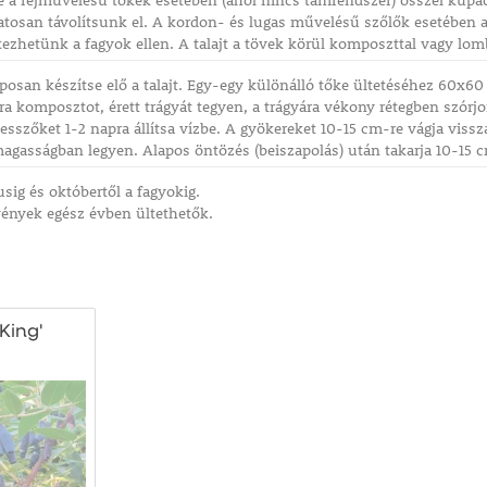
ve a fejművelésű tőkék esetében (ahol nincs támrendszer) ősszel kupac
atosan távolítsunk el. A kordon- és lugas művelésű szőlők esetében a
ezhetünk a fagyok ellen. A talajt a tövek körül komposzttal vagy lom
laposan készítse elő a talajt. Egy-egy különálló tőke ültetéséhez 60
ára komposztot, érett trágyát tegyen, a trágyára vékony rétegben szórj
vesszőket 1-2 napra állítsa vízbe. A gyökereket 10-15 cm-re vágja vissz
magasságban legyen. Alapos öntözés (beiszapolás) után takarja 10-15
sig és októbertől a fagyokig.
ények egész évben ültethetők.
King'