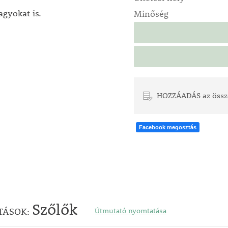
gyokat is.
Minőség
HOZZÁADÁS az össz
Facebook megosztás
Szőlők
TÁSOK:
Útmutató nyomtatása