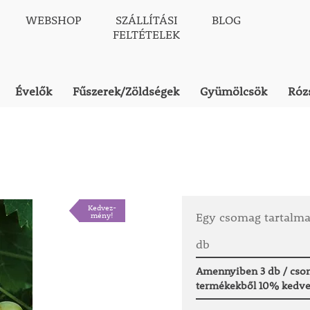
WEBSHOP
SZÁLLÍTÁSI
BLOG
FELTÉTELEK
Évelők
Fűszerek/Zöldségek
Gyümölcsök
Róz
Kedvez-
mény!
Egy csomag tartalm
db
Amennyiben 3 db / csom
termékekből 10% kedve