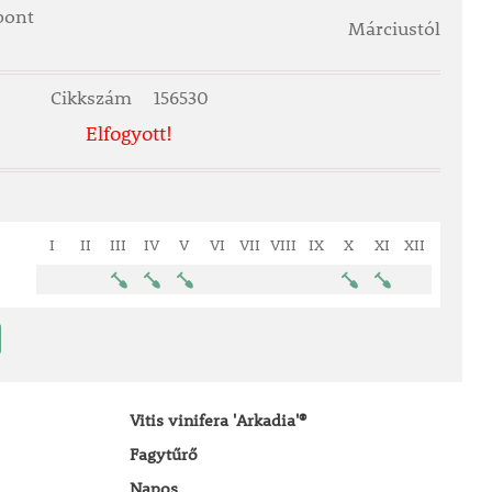
őpont
Márciustól
Cikkszám
156530
Elfogyott!
I
II
III
IV
V
VI
VII
VIII
IX
X
XI
XII
Vitis vinifera 'Arkadia'®
Fagytűrő
Napos