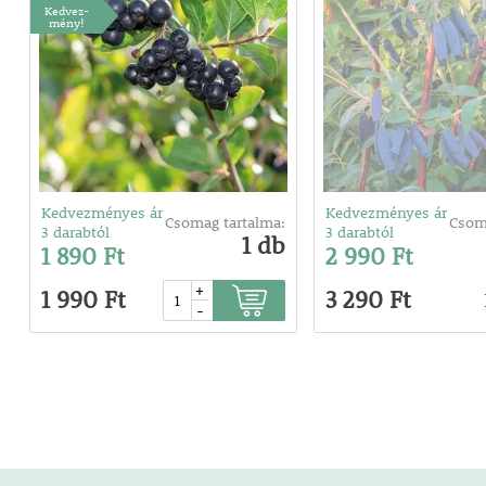
Kedvez-
mény!
Kedvezményes ár
Kedvezményes ár
Csomag tartalma:
Csom
3 darabtól
3 darabtól
1 db
1 890 Ft
2 990 Ft
+
1 990 Ft
3 290 Ft
-