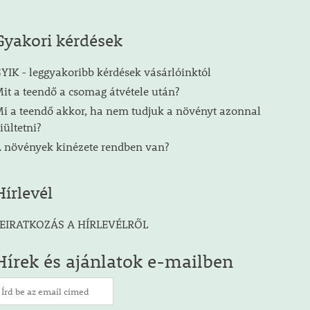
Gyakori kérdések
YIK - leggyakoribb kérdések vásárlóinktól
it a teendő a csomag átvétele után?
i a teendő akkor, ha nem tudjuk a növényt azonnal
iültetni?
 növények kinézete rendben van?
Hírlevél
EIRATKOZÁS A HÍRLEVÉLRŐL
Hírek és ajánlatok e-mailben