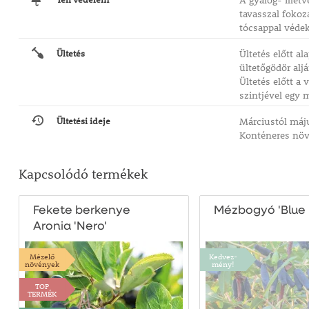
A gyalog- illet
tavasszal fokoz
tócsappal védek
Ültetés
Ültetés előtt a
ültetőgödör alj
Ültetés előtt a 
szintjével egy 
Ültetési ideje
Márciustól máju
Konténeres növ
Kapcsolódó termékek
Fekete berkenye
Mézbogyó 'Blue 
Aronia 'Nero'
Mézelő
Kedvez-
növények
mény!
TOP
TERMÉK