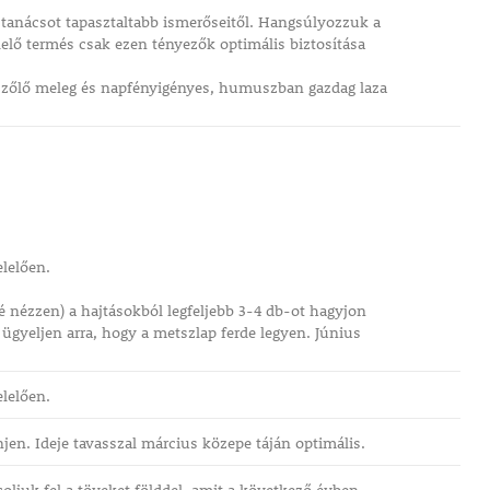
n tanácsot tapasztaltabb ismerőseitől. Hangsúlyozzuk a
lelő termés csak ezen tényezők optimális biztosítása
 A szőlő meleg és napfényigényes, humuszban gazdag laza
elelően.
elé nézzen) a hajtásokból legfeljebb 3-4 db-ot hagyjon
gyeljen arra, hogy a metszlap ferde legyen. Június
elelően.
jen. Ideje tavasszal március közepe táján optimális.