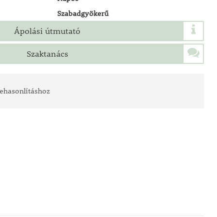
Szabadgyökerű
Ápolási útmutató
Szaktanács
ehasonlításhoz