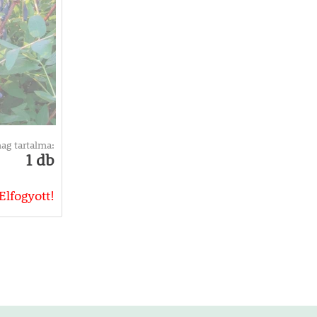
ag tartalma:
1 db
Elfogyott!