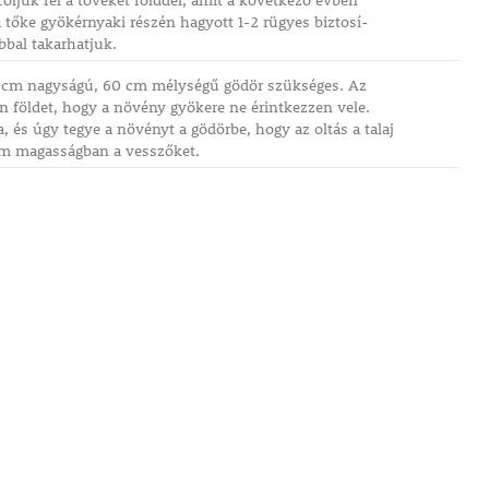
oljuk fel a töveket földdel, amit a következő évben
 tőke gyökérnyaki részén hagyott 1-2 rügyes biztosí-
bbal takarhatjuk.
x60 cm nagyságú, 60 cm mélységű gödör szükséges. Az
on földet, hogy a növény gyökere ne érintkezzen vele.
a, és úgy tegye a növényt a gödörbe, hogy az oltás a talaj
 cm magasságban a vesszőket.