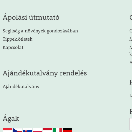
Ápolási útmutató
Segítség a növények gondozásában
G
Tippek,ötletek
M
Kapcsolat
M
k
A
Ajándékutalvány rendelés
Ajándékutalvány
L
Ágak