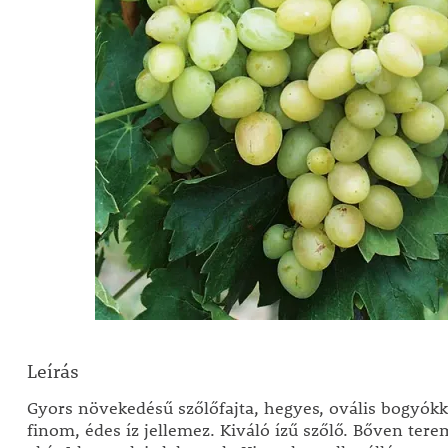
Leírás
Gyors növekedésű szőlőfajta, hegyes, ovális bogyókk
finom, édes íz jellemez. Kiváló ízű szőlő. Bőven tere