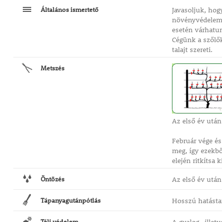
Általános ismertető
Javasoljuk, hog
növényvédelem, 
esetén várhatu
Cégünk a szőlők
talajt szereti.
Metszés
Az első év után
Február vége és 
meg, így ezekbő
elején ritkítsa 
Öntözés
Az első év után
Tápanyagutánpótlás
Hosszú hatástar
Téli védelem