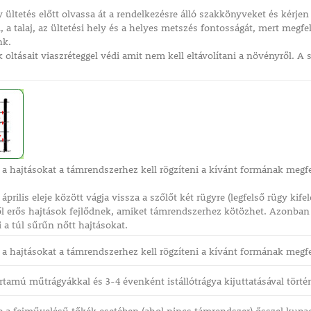
y ültetés előtt olvassa át a rendelkezésre álló szakkönyveket és kérje
a talaj, az ültetési hely és a helyes metszés fontosságát, mert megfe
nk.
 oltásait viaszréteggel védi amit nem kell eltávolítani a növényről.
 a hajtásokat a támrendszerhez kell rögzíteni a kívánt formának megf
április eleje között vágja vissza a szőlőt két rügyre (legfelső rügy kif
l erős hajtások fejlődnek, amiket támrendszerhez kötözhet. Azonban ü
ki a túl sűrűn nőtt hajtásokat.
 a hajtásokat a támrendszerhez kell rögzíteni a kívánt formának megf
tamú műtrágyákkal és 3-4 évenként istállótrágya kijuttatásával történ