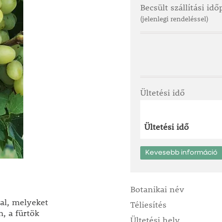
Becsült szállítási id
(jelenlegi rendeléssel)
Ültetési idő
Ültetési idő
Kevesebb információ
Botanikai név
al, melyeket
Téliesítés
m, a fürtök
Ültetési hely