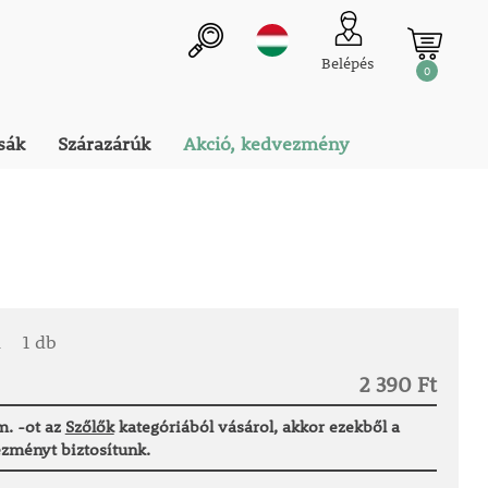
Belépés
0
sák
Szárazárúk
Akció, kedvezmény
a
1 db
2 390 Ft
. -ot az
Szőlők
kategóriából vásárol, akkor ezekből a
zményt biztosítunk.