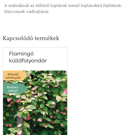
A málnáknál az előtörő hajtások termő hajtásokká fejlődnek.
Nincsenek vadhajtásai.
Kapcsolódó termékek
Flamingó
küllőfolyondár
Mézelő
növények
Kedvez-
mény!