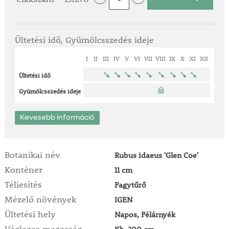
Ültetési idő, Gyümölcsszedés ideje
I
II
III
IV
V
VI
VII
VIII
IX
X
XI
XII
Ültetési idő
Gyümölcsszedés ideje
Kevesebb információ
Botanikai név
Rubus idaeus 'Glen Coe'
Konténer
11 cm
Téliesítés
Fagytűrő
Mézelő növények
IGEN
Ültetési hely
Napos, Félárnyék