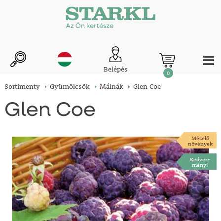
Belépés
0
Sortimenty
Gyümölcsök
Málnák
Glen Coe
Glen Coe
Mézelő
növények
Kedvez-
mény!