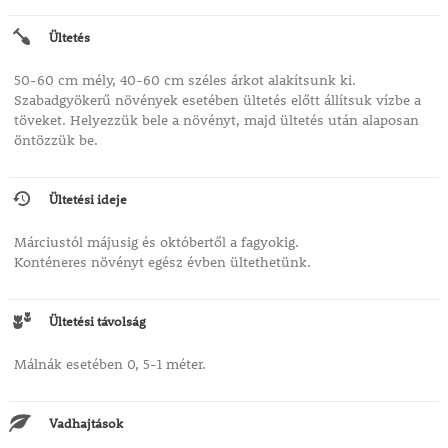
Ültetés
50-60 cm mély, 40-60 cm széles árkot alakítsunk ki.
Szabadgyökerű növények esetében ültetés előtt állítsuk vízbe a
töveket. Helyezzük bele a növényt, majd ültetés után alaposan
öntözzük be.
Ültetési ideje
Márciustól májusig és októbertől a fagyokig.
Konténeres növényt egész évben ültethetünk.
Ültetési távolság
Málnák esetében 0, 5-1 méter.
Vadhajtások