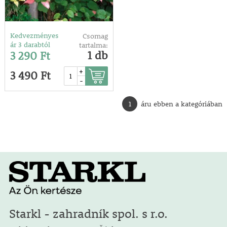
Kedvezményes
Csomag
ár 3 darabtól
tartalma:
1 db
3 290 Ft
+
3 490 Ft
-
1
áru ebben a kategóriában
Starkl - zahradník spol. s r.o.