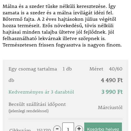
Málna és a szeder tüske nélküli keresztezése. Így
zamata is a szeder és a málna ízvilágát idézi fel.
Bőtermő fajta. A 2 éves hajtásokon július végétől
hozza
terméseit. Erős növekedésű, tövis nélküli
hajtásai minden talajba ültetve jól fejlődnek. Jól
felhasználható lekvárnak illetve szörpnek is.
Természetesen frissen fogyasztva is nagyon finom.
Egy csomag tartalma
1 db
Méret
40/60
4 490 Ft
db
3 990 Ft
Kedvezményes ár 3 darabtól
Becsült szállítási időpont
Márciustól
(jelenlegi rendeléssel)
-
+
Cikkszám
151270