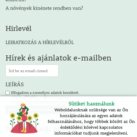
A növények kinézete rendben van?
Hírlevél
LEIRATKOZÁS A HÍRLEVÉLRŐL
Hírek és ajánlatok e-mailben
LEÍRÁS
Elfogadom a személyes adatok kezelését.
A hírlevél küldése teljesen ingyenes.
Minden hírlevél tartalmazza a leiratkozás lehetőségét.
Sütiket használunk
Weboldalunknak szüksége van az Ön
hozzájárulására az egyes adatok
felhasználásához, hogy többek között az Ön
Itt is megtalál minket!
érdeklődési körével kapcsolatos
információkat tudjunk megjeleníteni.