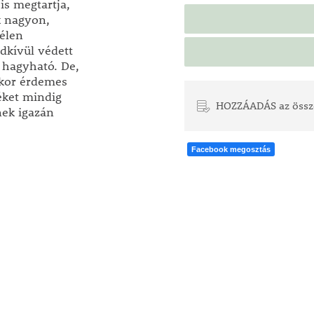
is megtartja,
k nagyon,
télen
dkívül védett
s hagyható. De,
kkor érdemes
géket mindig
HOZZÁADÁS az össz
nek igazán
Facebook megosztás