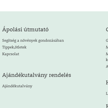
Ápolási útmutató
Segítség a növények gondozásában
G
Tippek,ötletek
M
Kapcsolat
M
k
A
Ajándékutalvány rendelés
Ajándékutalvány
L