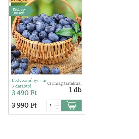
Kedvez-
mény!
Kedvezményes ár
Csomag tartalma:
3 darabtól
1 db
3 490 Ft
+
3 990 Ft
-