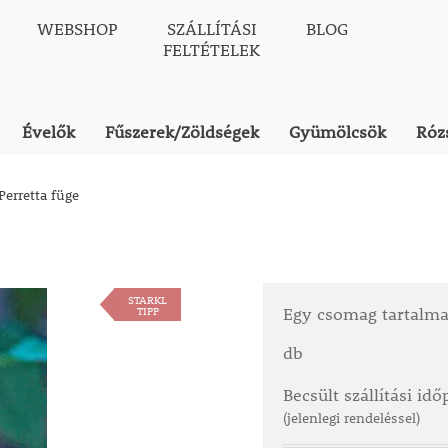
WEBSHOP
SZÁLLÍTÁSI
BLOG
FELTÉTELEK
Évelők
Fűszerek/Zöldségek
Gyümölcsök
Róz
Perretta füge
STARKL
TIPP
Egy csomag tartalm
db
Becsült szállítási id
(jelenlegi rendeléssel)