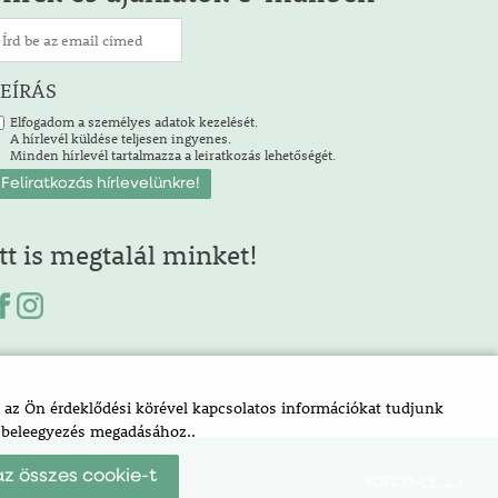
LEÍRÁS
Elfogadom a személyes adatok kezelését.
A hírlevél küldése teljesen ingyenes.
Minden hírlevél tartalmazza a leiratkozás lehetőségét.
Itt is megtalál minket!
az Ön érdeklődési körével kapcsolatos információkat tudjunk
a beleegyezés megadásához..
z összes cookie-t
SOFICO-CZ, a.s.