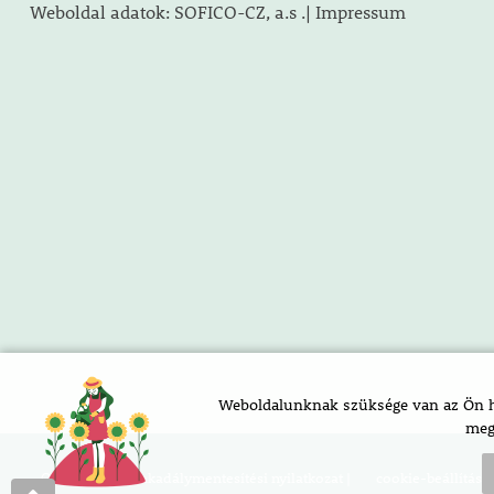
Weboldal adatok: SOFICO-CZ, a.s .| Impressum
Weboldalunknak szüksége van az Ön ho
meg
Oldaltérkép |
akadálymentesítési nyilatkozat |
cookie-beállításo