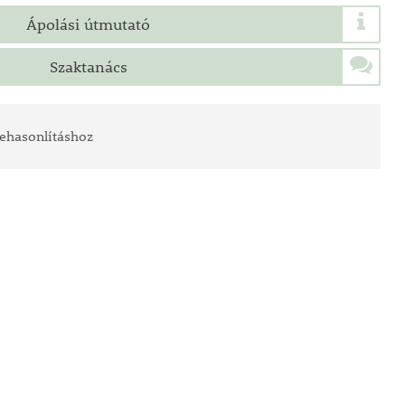
Ápolási útmutató
Szaktanács
ehasonlításhoz