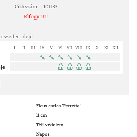
Cikkszám
101133
Elfogyott!
csszedés ideje
I
II
III
IV
V
VI
VII
VIII
IX
X
XI
XII
je
Ficus carica 'Perretta'
11 cm
Téli védelem
Napos