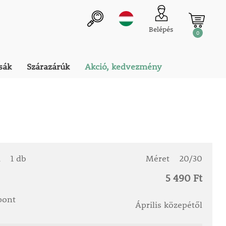
Belépés
0
sák
Szárazárúk
Akció, kedvezmény
a
1 db
Méret
20/30
5 490 Ft
őpont
Április közepétől