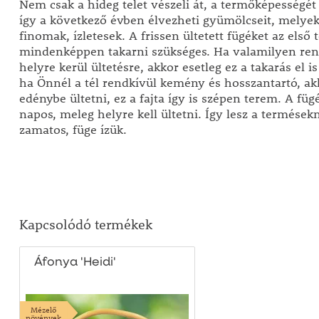
Nem csak a hideg telet vészeli át, a termőképességét 
így a következő évben élvezheti gyümölcseit, melye
finomak, ízletesek. A frissen ültetett fügéket az első 
mindenképpen takarni szükséges. Ha valamilyen ren
helyre kerül ültetésre, akkor esetleg ez a takarás el i
ha Önnél a tél rendkívül kemény és hosszantartó, a
edénybe ültetni, ez a fajta így is szépen terem. A fü
napos, meleg helyre kell ültetni. Így lesz a termések
zamatos, füge ízük.
Kapcsolódó termékek
Áfonya 'Heidi'
Mézelő
növények