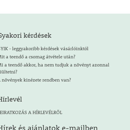
Gyakori kérdések
YIK - leggyakoribb kérdések vásárlóinktól
it a teendő a csomag átvétele után?
i a teendő akkor, ha nem tudjuk a növényt azonnal
iültetni?
 növények kinézete rendben van?
Hírlevél
EIRATKOZÁS A HÍRLEVÉLRŐL
Hírek és ajánlatok e-mailben