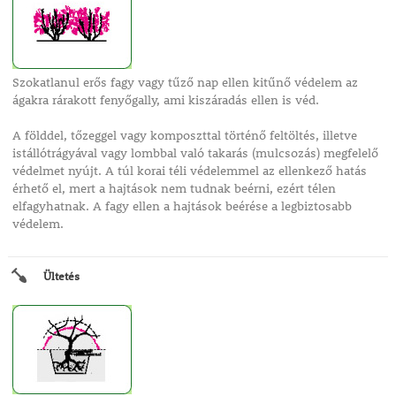
Szokatlanul erős fagy vagy tűző nap ellen kitűnő védelem az
ágakra rárakott fenyőgally, ami kiszáradás ellen is véd.
A földdel, tőzeggel vagy komposzttal történő feltöltés, illetve
istállótrágyával vagy lombbal való takarás (mulcsozás) megfelelő
védelmet nyújt. A túl korai téli védelemmel az ellenkező hatás
érhető el, mert a hajtások nem tudnak beérni, ezért télen
elfagyhatnak. A fagy ellen a hajtások beérése a legbiztosabb
védelem.
Ültetés