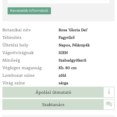
Kevesebb információ
Botanikai név
Rosa 'Gloria Dei'
Téliesítés
Fagytűrő
Ültetési hely
Napos, Félárnyék
Vágottvirágnak
IGEN
Minőség
Szabadgyökerű
Végleges magasság
Kb. 80 cm
Lombozat színe
zöld
Virág színe
sárga
Ápolási útmutató
Szaktanács