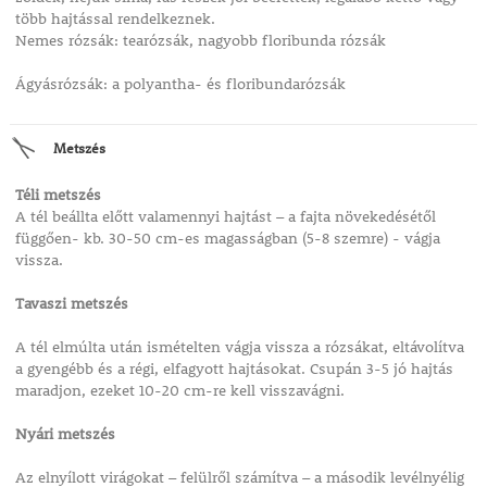
több hajtással rendelkeznek.
Nemes rózsák: tearózsák, nagyobb floribunda rózsák
Ágyásrózsák: a polyantha- és floribundarózsák
Metszés
Téli metszés
A tél beállta előtt valamennyi hajtást – a fajta növekedésétől
függően- kb. 30-50 cm-es magasságban (5-8 szemre) - vágja
vissza.
Tavaszi metszés
A tél elmúlta után ismételten vágja vissza a rózsákat, eltávolítva
a gyengébb és a régi, elfagyott hajtásokat. Csupán 3-5 jó hajtás
maradjon, ezeket 10-20 cm-re kell visszavágni.
Nyári metszés
Az elnyílott virágokat – felülről számítva – a második levélnyélig