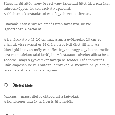
Függetlenül attól, hogy ősszel vagy tavasszal ültetjük a rózsákat,
mindenképpen fel kell azokat kupacolni.
A feltöltés a kiszáradástól és a fagytól védi a töveket.
Kitakarás csak a sikeres eredés után tavasszal, illetve
legkorábban 4 héttel az
A hajtásokat kb. 15-20 cm magasan, a gyökereket 20 cm-re
ajánljuk visszavágni és 24 órára vízbe kell őket állítani. Az
ültetőgödör olyan mély és széles legyen, hogy a gyökerek mellé
laza morzsalékos talaj kerüljön. A beáztatott töveket állítsa be a
gödörbe, majd a gyökereket takarja be földdel. Erős tömörítés
után alaposan be kell öntözni a töveket. A szemzés helye a talaj
felszíne alatt kb. 5 cm-rel legyen.
Ültetési ideje
Március – május illetve októbertől a fagyokig.
A konténeres rózsák nyáron is ültethetők.