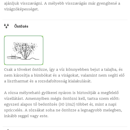
ajánljuk visszavágni. A mélyebb visszavágás már gyengítené a
virágzóképességet.
Öntözés
Csak a töveket öntözze, így a víz könnyebben bejut a talajba, és
nem károsítja a bimbókat és a virágokat, valamint nem segíti elő
a lisztharmat és a rozsdafoltosság kialakulását.
A rózsa mélyreható gyökerei nyáron is biztosítják a megfelelő
vízellátást. Amennyiben mégis öntözni kell, tartsa szem előtt:
egyszeri alapos tő beöntözés (30 l/m2) többet ér, mint a napi
spriccelés. A rózsákat soha ne öntözze a legnagyobb melegben,
inkább reggel vagy este.