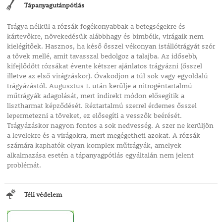
Tápanyagutánpótlás
Trágya nélkül a rózsák fogékonyabbak a betegségekre és
kártevőkre, növekedésük alábbhagy és bimbóik, virágaik nem
kielégítőek. Hasznos, ha késő ősszel vékonyan istállótrágyát szór
a tövek mellé, amit tavasszal bedolgoz a talajba. Az idősebb,
kifejlődött rózsákat évente kétszer ajánlatos trágyázni (ősszel
illetve az első virágzáskor). Óvakodjon a túl sok vagy egyoldalú
trágyázástól. Augusztus 1. után kerülje a nitrogéntartalmú
műtrágyák adagolását, mert indirekt módon elősegítik a
lisztharmat képződését. Réztartalmú szerrel érdemes ősszel
lepermetezni a töveket, ez elősegíti a vesszők beérését.
Trágyázáskor nagyon fontos a sok nedvesség. A szer ne kerüljön
a levelekre és a virágokra, mert megégetheti azokat. A rózsák
számára kaphatók olyan komplex műtrágyák, amelyek
alkalmazása esetén a tápanyagpótlás egyáltalán nem jelent
problémát.
Téli védelem