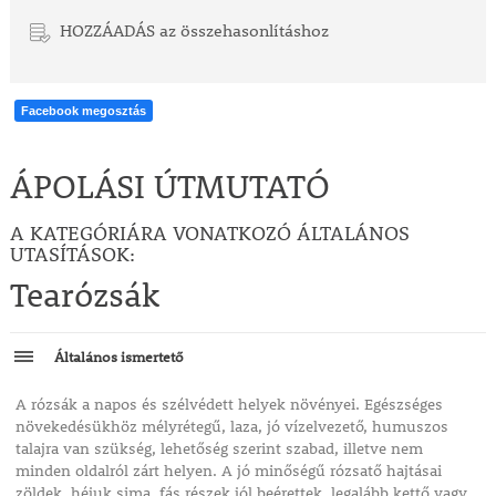
HOZZÁADÁS az összehasonlításhoz
Facebook megosztás
ÁPOLÁSI ÚTMUTATÓ
A KATEGÓRIÁRA VONATKOZÓ ÁLTALÁNOS
UTASÍTÁSOK:
Tearózsák
Általános ismertető
A rózsák a napos és szélvédett helyek növényei. Egészséges
növekedésükhöz mélyrétegű, laza, jó vízelvezető, humuszos
talajra van szükség, lehetőség szerint szabad, illetve nem
minden oldalról zárt helyen. A jó minőségű rózsatő hajtásai
zöldek, héjuk sima, fás részek jól beérettek, legalább kettő vagy