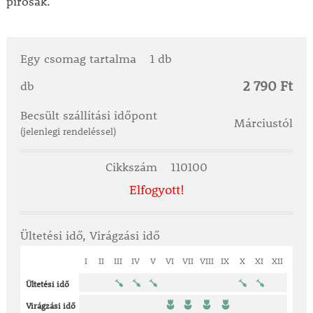
pirosak.
Egy csomag tartalma
1 db
2 790 Ft
db
Becsült szállítási időpont
Márciustól
(jelenlegi rendeléssel)
Cikkszám
110100
Elfogyott!
Ültetési idő, Virágzási idő
I
II
III
IV
V
VI
VII
VIII
IX
X
XI
XII
Ültetési idő
Virágzási idő