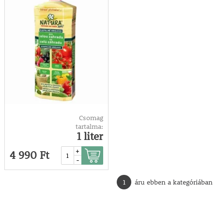
Csomag
tartalma:
1 liter
+
4 990 Ft
-
1
áru ebben a kategóriában