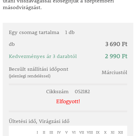
utáni visszavágással elősegítjük a szeptemberi
másodvirágzást.
Egy csomag tartalma
1 db
3 690 Ft
db
2 990 Ft
Kedvezményes ár 3 darabtól
Becsült szállítási időpont
Márciustól
(jelenlegi rendeléssel)
Cikkszám
052182
Elfogyott!
Ültetési idő, Virágzási idő
I
II
III
IV
V
VI
VII
VIII
IX
X
XI
XII