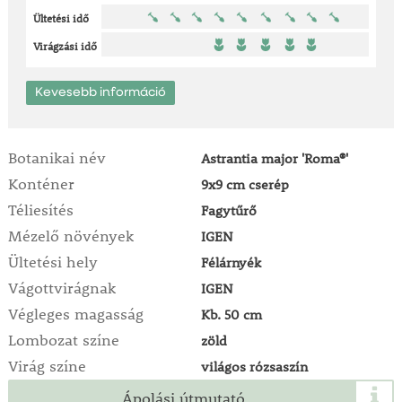
Ültetési idő
Virágzási idő
Kevesebb információ
Botanikai név
Astrantia major 'Roma®'
Konténer
9x9 cm cserép
Téliesítés
Fagytűrő
Mézelő növények
IGEN
Ültetési hely
Félárnyék
Vágottvirágnak
IGEN
Végleges magasság
Kb. 50 cm
Lombozat színe
zöld
Virág színe
világos rózsaszín
Ápolási útmutató