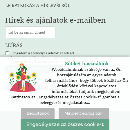
LEIRATKOZÁS A HÍRLEVÉLRŐL
Hírek és ajánlatok e-mailben
LEÍRÁS
Elfogadom a személyes adatok kezelését.
A hírlevél küldése teljesen ingyenes.
Minden hírlevél tartalmazza a leiratkozás lehetőségét.
Sütiket használunk
Weboldalunknak szüksége van az Ön
hozzájárulására az egyes adatok
felhasználásához, hogy többek között az Ön
Itt is megtalál minket!
érdeklődési körével kapcsolatos
információkat tudjunk megjeleníteni.
Kattintson az „Engedélyezze az összes cookie-t” gombra a
beleegyezés megadásához..
Beállítások
Mindent elutasítani
Oldaltérkép |
akadálymentesítési nyilatkozat |
cookie-
beállítások
Engedélyezze az összes cookie-t
SOFICO-CZ, a.s.