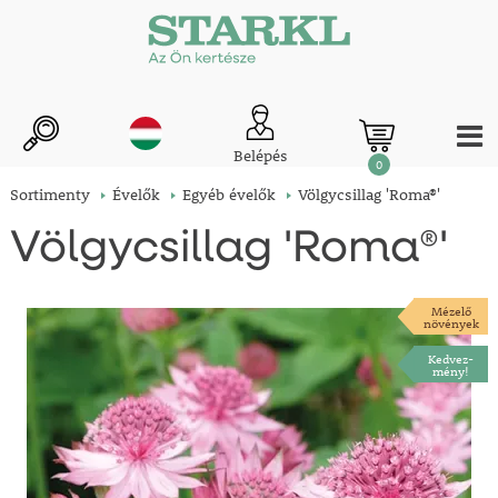
Belépés
0
Sortimenty
Évelők
Egyéb évelők
Völgycsillag 'Roma®'
Völgycsillag 'Roma®'
Mézelő
növények
Kedvez-
mény!