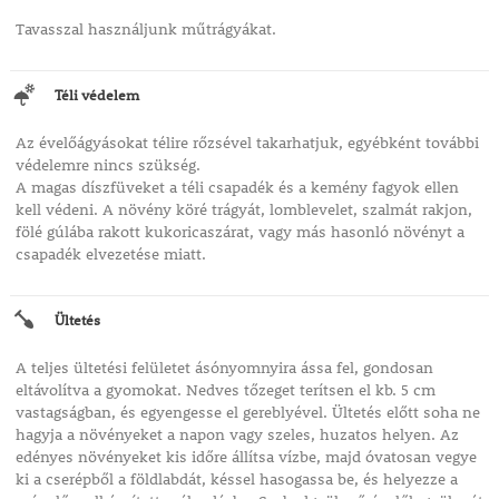
Tavasszal használjunk műtrágyákat.
Téli védelem
Az évelőágyásokat télire rőzsével takarhatjuk, egyébként további
védelemre nincs szükség.
A magas díszfüveket a téli csapadék és a kemény fagyok ellen
kell védeni. A növény köré trágyát, lomblevelet, szalmát rakjon,
fölé gúlába rakott kukoricaszárat, vagy más hasonló növényt a
csapadék elvezetése miatt.
Ültetés
A teljes ültetési felületet ásónyomnyira ássa fel, gondosan
eltávolítva a gyomokat. Nedves tőzeget terítsen el kb. 5 cm
vastagságban, és egyengesse el gereblyével. Ültetés előtt soha ne
hagyja a növényeket a napon vagy szeles, huzatos helyen. Az
edényes növényeket kis időre állítsa vízbe, majd óvatosan vegye
ki a cserépből a földlabdát, késsel hasogassa be, és helyezze a