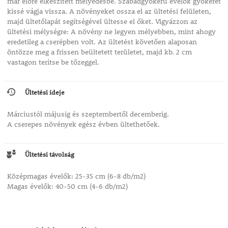
már előre elkészített mélyedésbe. Szabadgyökerű évelők gyökerét
kissé vágja vissza. A növényeket ossza el az ültetési felületen,
majd ültetőlapát segítségével ültesse el őket. Vigyázzon az
ültetési mélységre: A növény ne legyen mélyebben, mint ahogy
eredetileg a cserépben volt. Az ültetést követően alaposan
öntözze meg a frissen beültetett területet, majd kb. 2 cm
vastagon terítse be tőzeggel.
Ültetési ideje
Márciustól májusig és szeptembertől decemberig.
A cserepes növények egész évben ültethetőek.
Ültetési távolság
Középmagas évelők: 25-35 cm (6-8 db/m2)
Magas évelők: 40-50 cm (4-6 db/m2)