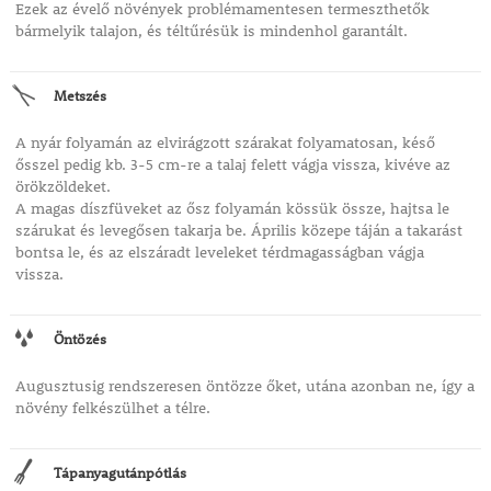
Ezek az évelő növények problémamentesen termeszthetők
bármelyik talajon, és téltűrésük is mindenhol garantált.
Metszés
A nyár folyamán az elvirágzott szárakat folyamatosan, késő
ősszel pedig kb. 3-5 cm-re a talaj felett vágja vissza, kivéve az
örökzöldeket.
A magas díszfüveket az ősz folyamán kössük össze, hajtsa le
szárukat és levegősen takarja be. Április közepe táján a takarást
bontsa le, és az elszáradt leveleket térdmagasságban vágja
vissza.
Öntözés
Augusztusig rendszeresen öntözze őket, utána azonban ne, így a
növény felkészülhet a télre.
Tápanyagutánpótlás