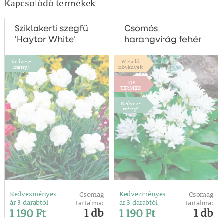
Kapcsolódó termékek
Sziklakerti szegfű
Csomós
'Haytor White'
harangvirág fehér
Kedvez-
Mézelő
mény!
növények
TOP
TERMÉK
Kedvez-
mény!
Kedvezményes
Kedvezményes
Csomag
Csomag
ár 3 darabtól
ár 3 darabtól
tartalma:
tartalma:
1 db
1 db
1 190 Ft
1 190 Ft