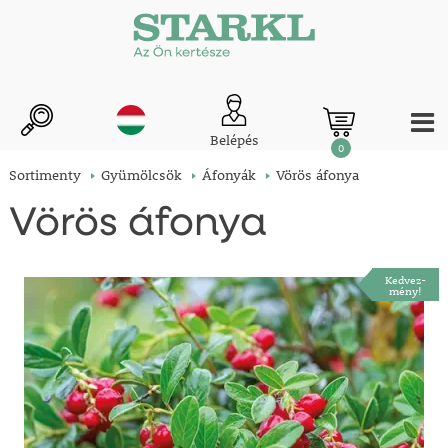
Belépés
0
Sortimenty
Gyümölcsök
Áfonyák
Vörös áfonya
Vörös áfonya
Kedvez-
mény!