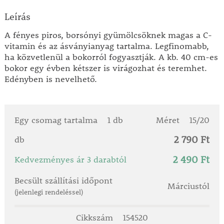
Leírás
A fényes piros, borsónyi gyümölcsöknek magas a C-
vitamin és az ásványianyag tartalma. Legfinomabb,
ha közvetlenül a bokorról fogyasztják. A kb. 40 cm-es
bokor egy évben kétszer is virágozhat és teremhet.
Edényben is nevelhető.
Egy csomag tartalma
1 db
Méret
15/20
2 790 Ft
db
2 490 Ft
Kedvezményes ár 3 darabtól
Becsült szállítási időpont
Márciustól
(jelenlegi rendeléssel)
Cikkszám
154520