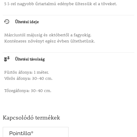
5 l-rel nagyobb űrtartalmú edénybe ültessük el a töveket.
Ültetési ideje
Márciustól májusig és októbertől a fagyokig.
Konténeres növényt egész évben ültethetünk.
Ültetési távolság
Fürtös áfonya: 1 méter.
Vörös áfonya: 30-40 cm.
Tőzegáfonya: 30-40 cm.
Kapcsolódó termékek
Pointilla®