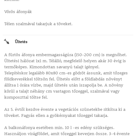
Vörös áfonyák
Télen szalmával takarjuk a töveket.
Ültetés
A fürtös áfonya embermagasságúra (150-200 cm) is megnőhet.
Ültetési hálózat 1x1 m. Télálló, megfelelő helyen akár 30 évig is
termőképes. Kimondottan savanyú talajt igényel.
Telepítéskor legalább 80x80 cm-es gödröt ássunk, amit tőzeges
földkeverékkel töltsön fel. Ültetés előtt a földlabdás növényt
állítsa 1 órára vízbe, majd ültetés után iszapolja be. A növény
körül a talajt néhány cm vastagon tőzeggel, szalmával vagy
komposzttal töltse fel.
Az 5. évtől kezdve évente a vegetációs szünetekbe ritkítsa ki a
töveket. Fagyás ellen a gyökérnyakat tőzeggel takarja.
A balkonáfonya esetében min. 10 l -es edény szükséges.
Használjon virágföldet, amit tőzeggel keverjen össze. 3-4 évente