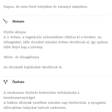
Napos, de nem forró helyeken és savanyú talajokon.
Metszés
Fürtös áfonya
A 3. évben, a vegetációs szünetekben ritkítsa ki a töveket. Az
elöregedett, idős részeket minden évben távolítsuk el, így nyáron
több fényt kap a növény.
Vörös– és tőzegáfonya
Az elszáradt hajtásokat távolítsuk el.
Öntözés
A rendszeres öntözés kedvezően befolyásolja a
termésmennyiséget.
A balkon áfonyák esetében minden nap öntözzünk, a nyugalmi
időszakban talajukat tartsuk nedvesen.