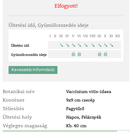
Elfogyott!
Ültetési idő, Gyümölcsszedés ideje
I
II
III
IV
V
VI
VII
VIII
IX
X
XI
XII
Ültetési idő
Gyümölcsszedés ideje
Kevesebb információ
Botanikai név
Vaccinium vitis-idaea
Konténer
9x9 cm cserép
Téliesítés
Fagytűrő
Ültetési hely
Napos, Félárnyék
Végleges magasság
Kb. 40 cm