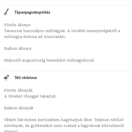
Tápanyagutánpótlás
Fürtös áfonya
Tavasszal használjon műtrágyát. A további mennyiségekről a
műtrágya doboza ad útmutatást.
Balkon áfonya
Májustól augusztusig hetenként műtrágyázzuk.
Téli védelem
Fürtös áfonyák
A töveket tőzeggel takarjuk.
Balkon áfonyák
Védett fekvésben kertünkben hagyhatjuk őket. Teljesen téltűrő
növények, de gyökereiket nem szabad a fagyoknak közvetlenül
kitenni.