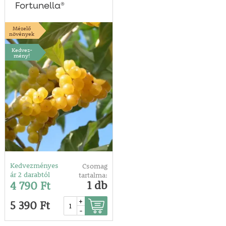
Fortunella®
Mézelő
növények
Kedvez-
mény!
Kedvezményes
Csomag
ár 2 darabtól
tartalma:
1 db
4 790 Ft
+
5 390 Ft
-