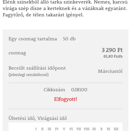
Élénk színekből álló tarka színkeverék. Nemes, karcsú
virága szép dísze a kerteknek és a vázáknak egyaránt.
Fagytűrő, de télen takarást igényel.
Egy csomag tartalma
50 db
3 290 Ft
csomag
65,80 Ft/db
Becsült szállítási időpont
Márciustól
(jelenlegi rendeléssel)
Cikkszám
028100
Elfogyott!
Ültetési idő, Virágzási idő
I
II
III
IV
V
VI
VII
VIII
IX
X
XI
XII