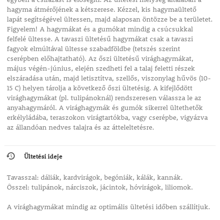
hagyma átmérőjének a kétszerese. Kézzel, kis hagymaültető
lapát segítségével ültessen, majd alaposan öntözze be a területet.
Figyelem! A hagymákat és a gumókat mindig a csúcsukkal
felfelé ültesse. A tavaszi ültetésű hagymákat csak a tavaszi
fagyok elmúltával ültesse szabadföldbe (tetszés szerint
cserépben előhajtatható). Az őszi ültetésű virághagymákat,
május végén-június, elején szedheti fel a talaj feletti részek
elszáradása után, majd letisztítva, szellős, viszonylag hűvös (10-
15 C) helyen tárolja a következő őszi ültetésig. A kifejlődött
virághagymákat (pl. tulipánoknál) rendszeresen válassza le az
anyahagymáról. A virághagymák és gumók sikerrel ültethetők
erkélyládába, teraszokon virágtartókba, vagy cserépbe, vigyázva
az állandóan nedves talajra és az átteleltetésre.
Ültetési ideje
Tavasszal: dáliák, kardvirágok, begóniák, kálák, kannák.
Ősszel: tulipánok, nárciszok, jácintok, hóvirágok, liliomok.
A virághagymákat mindig az optimális ültetési időben szállítjuk.