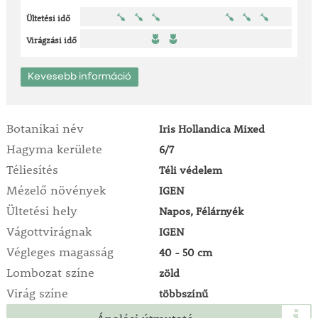
Ültetési idő
Virágzási idő
Kevesebb információ
Botanikai név
Iris Hollandica Mixed
Hagyma kerülete
6/7
Téliesítés
Téli védelem
Mézelő növények
IGEN
Ültetési hely
Napos, Félárnyék
Vágottvirágnak
IGEN
Végleges magasság
40 - 50 cm
Lombozat színe
zöld
Virág színe
többszínű