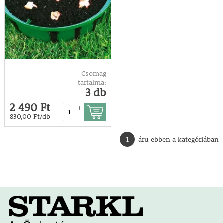
Csomag
tartalma:
3 db
2 490 Ft
+
-
830,00 Ft/db
1
áru ebben a kategóriában