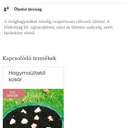
Ültetési távolság
A virághagymákat mindig csoportosan célszerű ültetni. A
tőtávolság kb. ugyanakkora, mint az ültetési mélység, ezért
fajtánként eltérő.
Kapcsolódó termékek
Hagymaültető
kosár
TOP
TERMÉK