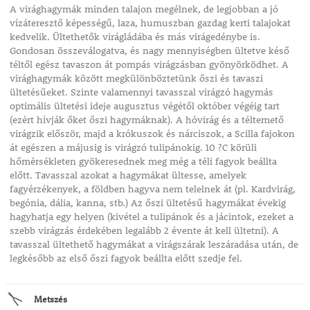
A virághagymák minden talajon megélnek, de legjobban a jó
vízáteresztő képességű, laza, humuszban gazdag kerti talajokat
kedvelik. Ültethetők virágládába és más virágedénybe is.
Gondosan összeválogatva, és nagy mennyiségben ültetve késő
téltől egész tavaszon át pompás virágzásban gyönyörködhet. A
virághagymák között megkülönböztetünk őszi és tavaszi
ültetésűeket. Szinte valamennyi tavasszal virágzó hagymás
optimális ültetési ideje augusztus végétől október végéig tart
(ezért hívják őket őszi hagymáknak). A hóvirág és a téltemető
virágzik először, majd a krókuszok és nárciszok, a Scilla fajokon
át egészen a májusig is virágzó tulipánokig. 10 ?C körüli
hőmérsékleten gyökeresednek meg még a téli fagyok beállta
előtt. Tavasszal azokat a hagymákat ültesse, amelyek
fagyérzékenyek, a földben hagyva nem telelnek át (pl. Kardvirág,
begónia, dália, kanna, stb.) Az őszi ültetésű hagymákat évekig
hagyhatja egy helyen (kivétel a tulipánok és a jácintok, ezeket a
szebb virágzás érdekében legalább 2 évente át kell ültetni). A
tavasszal ültethető hagymákat a virágszárak leszáradása után, de
legkésőbb az első őszi fagyok beállta előtt szedje fel.
Metszés