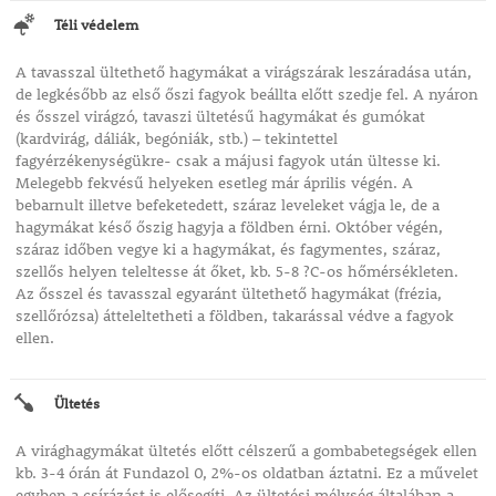
Téli védelem
A tavasszal ültethető hagymákat a virágszárak leszáradása után,
de legkésőbb az első őszi fagyok beállta előtt szedje fel. A nyáron
és ősszel virágzó, tavaszi ültetésű hagymákat és gumókat
(kardvirág, dáliák, begóniák, stb.) – tekintettel
fagyérzékenységükre- csak a májusi fagyok után ültesse ki.
Melegebb fekvésű helyeken esetleg már április végén. A
bebarnult illetve befeketedett, száraz leveleket vágja le, de a
hagymákat késő őszig hagyja a földben érni. Október végén,
száraz időben vegye ki a hagymákat, és fagymentes, száraz,
szellős helyen teleltesse át őket, kb. 5-8 ?C-os hőmérsékleten.
Az ősszel és tavasszal egyaránt ültethető hagymákat (frézia,
szellőrózsa) átteleltetheti a földben, takarással védve a fagyok
ellen.
Ültetés
A virághagymákat ültetés előtt célszerű a gombabetegségek ellen
kb. 3-4 órán át Fundazol 0, 2%-os oldatban áztatni. Ez a művelet
egyben a csírázást is elősegíti. Az ültetési mélység általában a