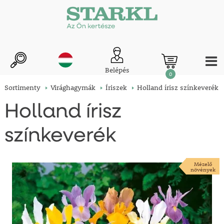
Belépés
0
Sortimenty
Virághagymák
Íriszek
Holland írisz színkeverék
Holland írisz
színkeverék
Mézelő
növények