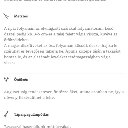
Metszés
A nyár folyamán az elvirágzott szárakat folyamatosan, késő
ősszel pedig kb. 3-5 cm-re a talaj felett vágja vissza, kivéve az
örökzöldeket.
A magas díszfüveket az ősz folyamán kössük össze, hajtsa le
szárukat és levegősen takarja be. Április közepe táján a takarást
bontsa le, és az elszáradt leveleket térdmagasságban vágja
vissza.
Öntözés
Augusztusig rendszeresen öntözze őket, utána azonban ne, így a
növény felkészülhet a télre.
Tápanyagutánpótlás
Tavasszal használjunk műtrágyákat.