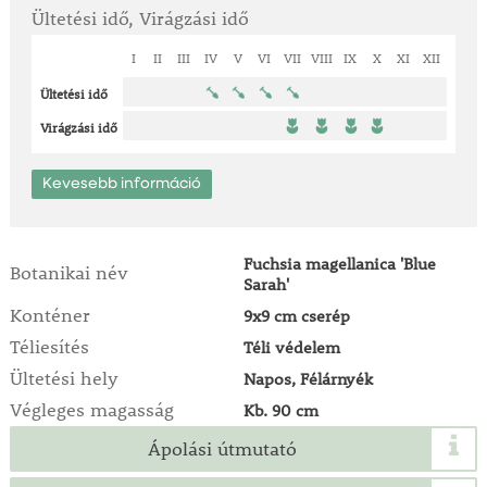
Ültetési idő, Virágzási idő
I
II
III
IV
V
VI
VII
VIII
IX
X
XI
XII
Ültetési idő
Virágzási idő
Kevesebb információ
Fuchsia magellanica 'Blue
Botanikai név
Sarah'
Konténer
9x9 cm cserép
Téliesítés
Téli védelem
Ültetési hely
Napos, Félárnyék
Végleges magasság
Kb. 90 cm
Ápolási útmutató