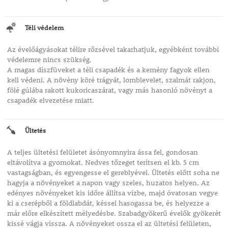
Téli védelem
Az évelőágyásokat télire rőzsével takarhatjuk, egyébként további
védelemre nincs szükség.
A magas díszfüveket a téli csapadék és a kemény fagyok ellen
kell védeni. A növény köré trágyát, lomblevelet, szalmát rakjon,
fölé gúlába rakott kukoricaszárat, vagy más hasonló növényt a
csapadék elvezetése miatt.
Ültetés
A teljes ültetési felületet ásónyomnyira ássa fel, gondosan
eltávolítva a gyomokat. Nedves tőzeget terítsen el kb. 5 cm
vastagságban, és egyengesse el gereblyével. Ültetés előtt soha ne
hagyja a növényeket a napon vagy szeles, huzatos helyen. Az
edényes növényeket kis időre állítsa vízbe, majd óvatosan vegye
ki a cserépből a földlabdát, késsel hasogassa be, és helyezze a
már előre elkészített mélyedésbe. Szabadgyökerű évelők gyökerét
kissé vágja vissza. A növényeket ossza el az ültetési felületen,