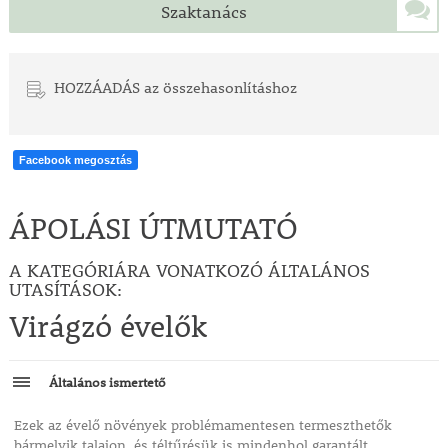
Szaktanács
HOZZÁADÁS az összehasonlításhoz
Facebook megosztás
ÁPOLÁSI ÚTMUTATÓ
A KATEGÓRIÁRA VONATKOZÓ ÁLTALÁNOS
UTASÍTÁSOK:
Virágzó évelők
Általános ismertető
Ezek az évelő növények problémamentesen termeszthetők
bármelyik talajon, és téltűrésük is mindenhol garantált.