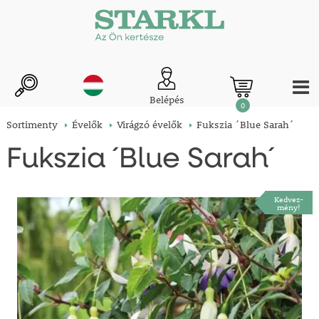
Belépés
0
Sortimenty
Évelők
Virágzó évelők
Fukszia ´Blue Sarah´
Fukszia ´Blue Sarah´
Kedvez-
mény!