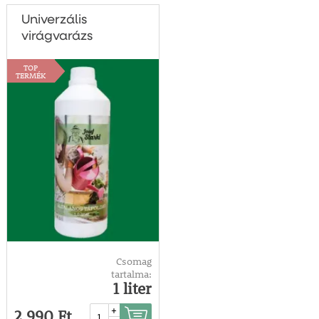
Univerzális
virágvarázs
TOP
TERMÉK
Csomag
tartalma:
1 liter
+
2 990 Ft