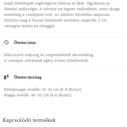
majd ültetőlapát segítségével ültesse el őket. Vigyázzon az
ültetési mélységre: A növény ne legyen mélyebben, mint ahogy
eredetileg a cserépben volt. Az ültetést követően alaposan
öntözze meg a frissen beültetett területet, majd kb. 2 cm
vastagon terítse be tőzeggel.
Ültetési ideje
Márciustól májusig és szeptembertől decemberig.
A cserepes növények egész évben ültethetőek.
Ültetési távolság
Középmagas évelők: 25-35 cm (6-8 db/m2)
Magas évelők: 40-50 cm (4-6 db/m2)
Kapcsolódó termékek