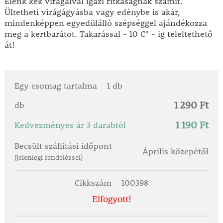
Élénk kék virágaival igazi ritkaságnak számít.
Ültetheti virágágyásba vagy edénybe is akár,
mindenképpen egyedülálló szépséggel ajándékozza
meg a kertbarátot. Takarással - 10 C° - ig teleltethető
át!
Egy csomag tartalma
1 db
1 290 Ft
db
1 190 Ft
Kedvezményes ár 3 darabtól
Becsült szállítási időpont
Április közepétől
(jelenlegi rendeléssel)
Cikkszám
100398
Elfogyott!