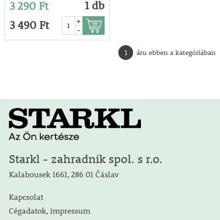
1 db
3 290 Ft
+
3 490 Ft
-
1
áru ebben a kategóriában
Starkl - zahradník spol. s r.o.
Kalabousek 1661, 286 01 Čáslav
Kapcsolat
Cégadatok, impressum