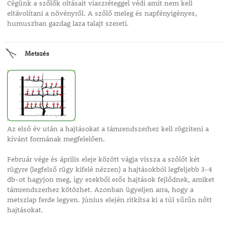
Cégünk a szőlők oltásait viaszréteggel védi amit nem kell
eltávolítani a növényről. A szőlő meleg és napfényigényes,
humuszban gazdag laza talajt szereti.
Metszés
Az első év után a hajtásokat a támrendszerhez kell rögzíteni a
kívánt formának megfelelően.
Február vége és április eleje között vágja vissza a szőlőt két
rügyre (legfelső rügy kifelé nézzen) a hajtásokból legfeljebb 3-4
db-ot hagyjon meg, így ezekből erős hajtások fejlődnek, amiket
támrendszerhez kötözhet. Azonban ügyeljen arra, hogy a
metszlap ferde legyen. Június elején ritkítsa ki a túl sűrűn nőtt
hajtásokat.