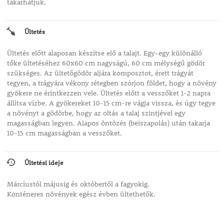
takarhatjuk.
Ültetés
Ültetés előtt alaposan készítse elő a talajt. Egy-egy különálló
tőke ültetéséhez 60x60 cm nagyságú, 60 cm mélységű gödör
szükséges. Az ültetőgödör aljára komposztot, érett trágyát
tegyen, a trágyára vékony rétegben szórjon földet, hogy a növény
gyökere ne érintkezzen vele. Ültetés előtt a vesszőket 1-2 napra
állítsa vízbe. A gyökereket 10-15 cm-re vágja vissza, és úgy tegye
a növényt a gödörbe, hogy az oltás a talaj szintjével egy
magasságban legyen. Alapos öntözés (beiszapolás) után takarja
10-15 cm magasságban a vesszőket.
Ültetési ideje
Márciustól májusig és októbertől a fagyokig.
Konténeres növények egész évben ültethetők.