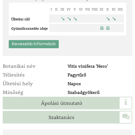
I
II
III
IV
V
VI
VII
VIII
IX
X
XI
XII
Ültetési idő
Gyümölcsszedés ideje
Kevesebb információ
Botanikai név
Vitis vinifera 'Nero'
Téliesítés
Fagytűrő
Ültetési hely
Napos
Minőség
Szabadgyökerű
Ápolási útmutató
Szaktanács