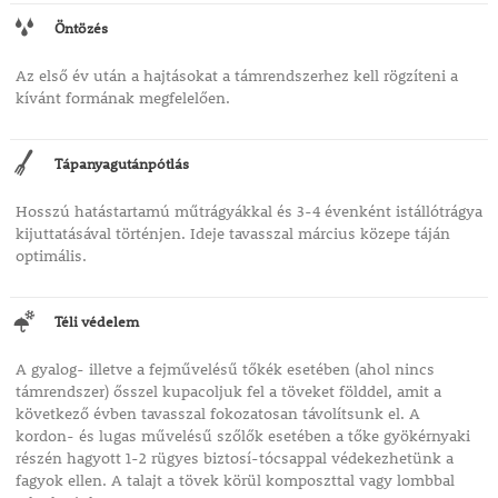
Öntözés
Az első év után a hajtásokat a támrendszerhez kell rögzíteni a
kívánt formának megfelelően.
Tápanyagutánpótlás
Hosszú hatástartamú műtrágyákkal és 3-4 évenként istállótrágya
kijuttatásával történjen. Ideje tavasszal március közepe táján
optimális.
Téli védelem
A gyalog- illetve a fejművelésű tőkék esetében (ahol nincs
támrendszer) ősszel kupacoljuk fel a töveket földdel, amit a
következő évben tavasszal fokozatosan távolítsunk el. A
kordon- és lugas művelésű szőlők esetében a tőke gyökérnyaki
részén hagyott 1-2 rügyes biztosí-tócsappal védekezhetünk a
fagyok ellen. A talajt a tövek körül komposzttal vagy lombbal