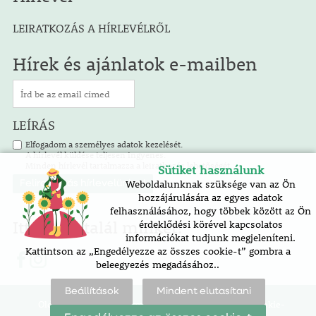
LEIRATKOZÁS A HÍRLEVÉLRŐL
Hírek és ajánlatok e-mailben
LEÍRÁS
Elfogadom a személyes adatok kezelését.
A hírlevél küldése teljesen ingyenes.
Minden hírlevél tartalmazza a leiratkozás lehetőségét.
Sütiket használunk
Weboldalunknak szüksége van az Ön
hozzájárulására az egyes adatok
felhasználásához, hogy többek között az Ön
Itt is megtalál minket!
érdeklődési körével kapcsolatos
információkat tudjunk megjeleníteni.
Kattintson az „Engedélyezze az összes cookie-t” gombra a
beleegyezés megadásához..
Beállítások
Mindent elutasítani
Oldaltérkép |
akadálymentesítési nyilatkozat |
cookie-