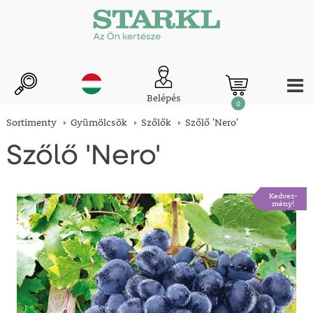
Belépés
0
Sortimenty
Gyümölcsök
Szőlők
Szőlő 'Nero'
Szőlő 'Nero'
Kedvez-
mény!