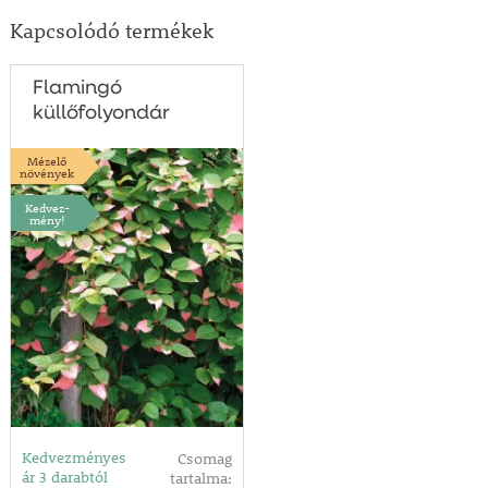
Kapcsolódó termékek
Flamingó
küllőfolyondár
Mézelő
növények
Kedvez-
mény!
Kedvezményes
Csomag
ár 3 darabtól
tartalma: