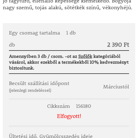
Jó fagytűrő, ellenálló képessége kiemelkedő. Bogyója
nagy szemű, tojás alakú, sötétkék színű, vékonyhéjú.
Egy csomag tartalma
1 db
2 390 Ft
db
Amennyiben 3 db / csom. -ot az
Szőlők
kategóriából
vásárol, akkor ezekből a termékekből 10% kedvezményt
biztosítunk.
Becsült szállítási időpont
Márciustól
(jelenlegi rendeléssel)
Cikkszám
156180
Elfogyott!
Ültetési idő, Gyümölcsszedés ideje