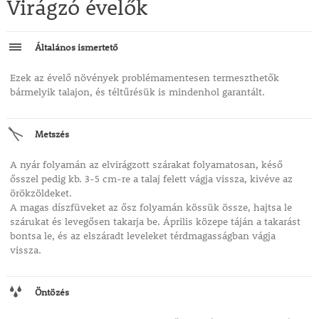
Virágzó évelők
Általános ismertető
Ezek az évelő növények problémamentesen termeszthetők
bármelyik talajon, és téltűrésük is mindenhol garantált.
Metszés
A nyár folyamán az elvirágzott szárakat folyamatosan, késő
ősszel pedig kb. 3-5 cm-re a talaj felett vágja vissza, kivéve az
örökzöldeket.
A magas díszfüveket az ősz folyamán kössük össze, hajtsa le
szárukat és levegősen takarja be. Április közepe táján a takarást
bontsa le, és az elszáradt leveleket térdmagasságban vágja
vissza.
Öntözés