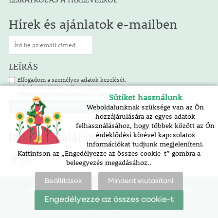
Hírek és ajánlatok e-mailben
LEÍRÁS
Elfogadom a személyes adatok kezelését.
A hírlevél küldése teljesen ingyenes.
Minden hírlevél tartalmazza a leiratkozás lehetőségét.
Sütiket használunk
Weboldalunknak szüksége van az Ön
hozzájárulására az egyes adatok
felhasználásához, hogy többek között az Ön
Itt is megtalál minket!
érdeklődési körével kapcsolatos
információkat tudjunk megjeleníteni.
Kattintson az „Engedélyezze az összes cookie-t” gombra a
beleegyezés megadásához..
Beállítások
Mindent elutasítani
Oldaltérkép |
akadálymentesítési nyilatkozat |
cookie-
beállítások
Engedélyezze az összes cookie-t
SOFICO-CZ, a.s.