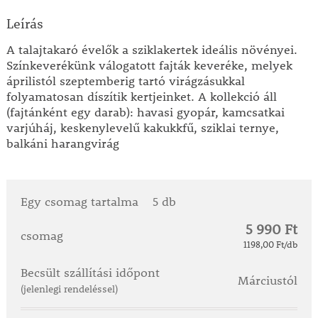
Leírás
A talajtakaró évelők a sziklakertek ideális növényei.
Színkeverékünk válogatott fajták keveréke, melyek
áprilistól szeptemberig tartó virágzásukkal
folyamatosan díszítik kertjeinket. A kollekció áll
(fajtánként egy darab): havasi gyopár, kamcsatkai
varjúháj, keskenylevelű kakukkfű, sziklai ternye,
balkáni harangvirág
Egy csomag tartalma
5 db
5 990 Ft
csomag
1198,00 Ft/db
Becsült szállítási időpont
Márciustól
(jelenlegi rendeléssel)