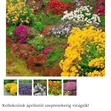
Kollekciónk áprilistól szeptemberig virágzik!