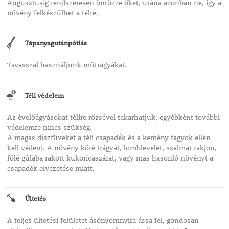
Augusztusig rendszeresen öntözze őket, utána azonban ne, így a
növény felkészülhet a télre.
Tápanyagutánpótlás
Tavasszal használjunk műtrágyákat.
Téli védelem
Az évelőágyásokat télire rőzsével takarhatjuk, egyébként további
védelemre nincs szükség.
A magas díszfüveket a téli csapadék és a kemény fagyok ellen
kell védeni. A növény köré trágyát, lomblevelet, szalmát rakjon,
fölé gúlába rakott kukoricaszárat, vagy más hasonló növényt a
csapadék elvezetése miatt.
Ültetés
A teljes ültetési felületet ásónyomnyira ássa fel, gondosan