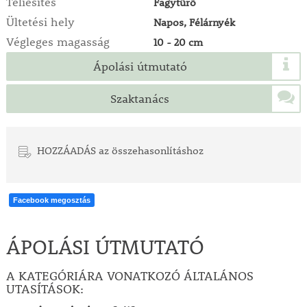
Téliesítés
Fagytűrő
Ültetési hely
Napos, Félárnyék
Végleges magasság
10 - 20 cm
Ápolási útmutató
Szaktanács
HOZZÁADÁS az összehasonlításhoz
Facebook megosztás
ÁPOLÁSI ÚTMUTATÓ
A KATEGÓRIÁRA VONATKOZÓ ÁLTALÁNOS
UTASÍTÁSOK: