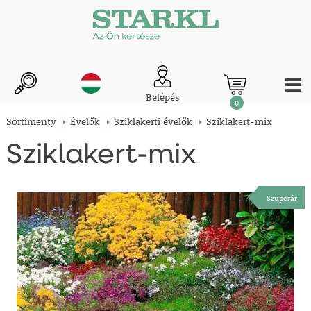
Belépés
0
Sortimenty
Évelők
Sziklakerti évelők
Sziklakert-mix
Sziklakert-mix
Szuperár