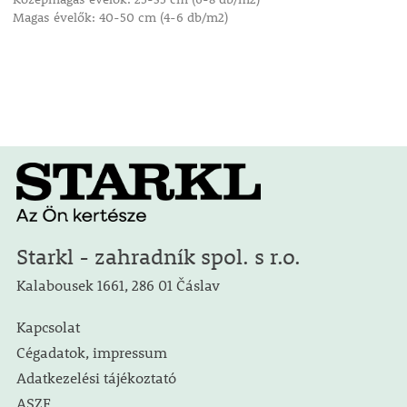
Magas évelők: 40-50 cm (4-6 db/m2)
Starkl - zahradník spol. s r.o.
Kalabousek 1661, 286 01 Čáslav
Kapcsolat
Cégadatok, impressum
Adatkezelési tájékoztató
ASZF