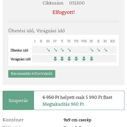
Cikkszám
051300
Elfogyott!
Ültetési idő, Virágzási idő
I
II
III
IV
V
VI
VII
VIII
IX
X
XI
XII
Ültetési idő
Virágzási idő
Kevesebb információ
6 950 Ft
helyett csak 5 990 Ft fizet
Szuperár
Megtakarítás 960 Ft
Konténer
9x9 cm cserép