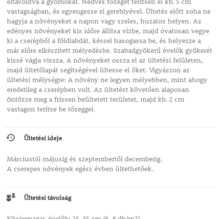
eltávolítva a gyomokat. Nedves tőzeget terítsen el kb. 5 cm
vastagságban, és egyengesse el gereblyével. Ültetés előtt soha ne
hagyja a növényeket a napon vagy szeles, huzatos helyen. Az
edényes növényeket kis időre állítsa vízbe, majd óvatosan vegye
ki a cserépből a földlabdát, késsel hasogassa be, és helyezze a
már előre elkészített mélyedésbe. Szabadgyökerű évelők gyökerét
kissé vágja vissza. A növényeket ossza el az ültetési felületen,
majd ültetőlapát segítségével ültesse el őket. Vigyázzon az
ültetési mélységre: A növény ne legyen mélyebben, mint ahogy
eredetileg a cserépben volt. Az ültetést követően alaposan
öntözze meg a frissen beültetett területet, majd kb. 2 cm
vastagon terítse be tőzeggel.
Ültetési ideje
Márciustól májusig és szeptembertől decemberig.
A cserepes növények egész évben ültethetőek.
Ültetési távolság
Középmagas évelők: 25-35 cm (6-8 db/m2)