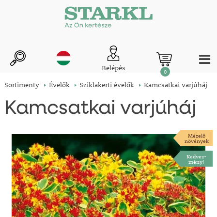
Belépés
0
Sortimenty
Évelők
Sziklakerti évelők
Kamcsatkai varjúháj
Kamcsatkai varjúháj
Mézelő
növények
Kedvez-
mény!