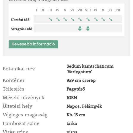
I
II
III
IV
V
VI
VII
VIII
IX
X
XI
XII
Ültetési idő
Virágzási idő
Kevesebb információ
Sedum kamtschaticum
Botanikai név
'Variegatum'
Konténer
9x9 cm cserép
Téliesítés
Fagytűrő
Mézelő növények
IGEN
Ültetési hely
Napos, Félárnyék
Végleges magasság
Kb. 15 cm
Lombozat színe
tarka
Virág színe
piros