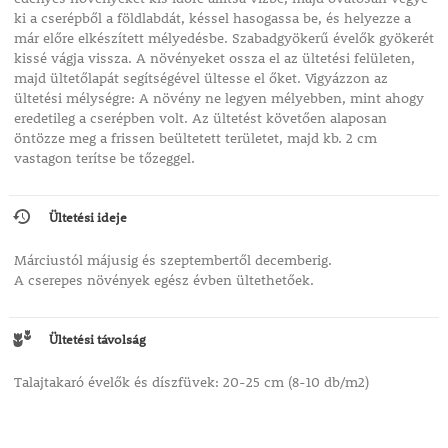
ki a cserépből a földlabdát, késsel hasogassa be, és helyezze a
már előre elkészített mélyedésbe. Szabadgyökerű évelők gyökerét
kissé vágja vissza. A növényeket ossza el az ültetési felületen,
majd ültetőlapát segítségével ültesse el őket. Vigyázzon az
ültetési mélységre: A növény ne legyen mélyebben, mint ahogy
eredetileg a cserépben volt. Az ültetést követően alaposan
öntözze meg a frissen beültetett területet, majd kb. 2 cm
vastagon terítse be tőzeggel.
Ültetési ideje
Márciustól májusig és szeptembertől decemberig.
A cserepes növények egész évben ültethetőek.
Ültetési távolság
Talajtakaró évelők és díszfüvek: 20-25 cm (8-10 db/m2)