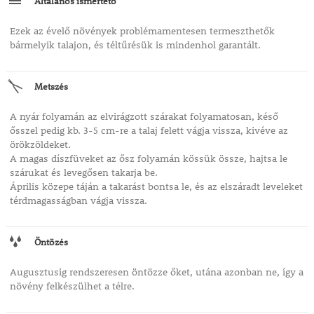
Általános ismertető
Ezek az évelő növények problémamentesen termeszthetők
bármelyik talajon, és téltűrésük is mindenhol garantált.
Metszés
A nyár folyamán az elvirágzott szárakat folyamatosan, késő
ősszel pedig kb. 3-5 cm-re a talaj felett vágja vissza, kivéve az
örökzöldeket.
A magas díszfüveket az ősz folyamán kössük össze, hajtsa le
szárukat és levegősen takarja be.
Április közepe táján a takarást bontsa le, és az elszáradt leveleket
térdmagasságban vágja vissza.
Öntözés
Augusztusig rendszeresen öntözze őket, utána azonban ne, így a
növény felkészülhet a télre.