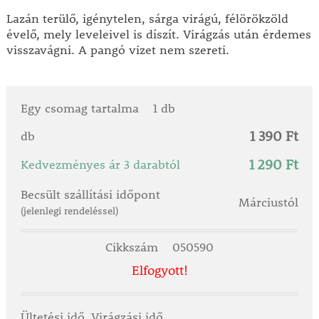
Lazán terülő, igénytelen, sárga virágú, félörökzöld
évelő, mely leveleivel is díszít. Virágzás után érdemes
visszavágni. A pangó vizet nem szereti.
Egy csomag tartalma
1 db
1 390 Ft
db
1 290 Ft
Kedvezményes ár 3 darabtól
Becsült szállítási időpont
Márciustól
(jelenlegi rendeléssel)
Cikkszám
050590
Elfogyott!
Ültetési idő, Virágzási idő