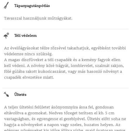
Tápanyagutánpótlás
Tavasszal használjunk műtrágyákat.
Téli védelem
Az évelőágyásokat télire rőzsével takarhatjuk, egyébként további
védelemre nincs szükség.
A magas díszfüveket a téli csapadék és a kemény fagyok ellen
kell védeni. A növény köré trágyát, lomblevelet, szalmát rakjon,
fölé gúlába rakott kukoricaszárat, vagy más hasonló növényt a
csapadék elvezetése miatt.
Ültetés
A teljes ültetési felületet ásónyomnyira ássa fel, gondosan
eltávolítva a gyomokat. Nedves tőzeget terítsen el kb. 5 cm
vastagságban, és egyengesse el gereblyével. Ültetés előtt soha ne
hagyja a növényeket a napon vagy szeles, huzatos helyen. Az
edényes növényeket kis időre állítsa vízbe, majd óvatosan vegye