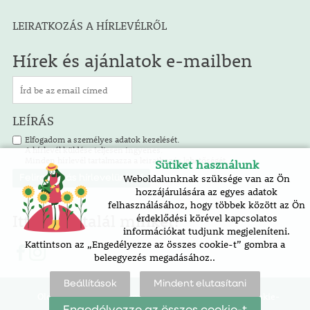
LEIRATKOZÁS A HÍRLEVÉLRŐL
Hírek és ajánlatok e-mailben
LEÍRÁS
Elfogadom a személyes adatok kezelését.
A hírlevél küldése teljesen ingyenes.
Minden hírlevél tartalmazza a leiratkozás lehetőségét.
Sütiket használunk
Weboldalunknak szüksége van az Ön
hozzájárulására az egyes adatok
felhasználásához, hogy többek között az Ön
Itt is megtalál minket!
érdeklődési körével kapcsolatos
információkat tudjunk megjeleníteni.
Kattintson az „Engedélyezze az összes cookie-t” gombra a
beleegyezés megadásához..
Beállítások
Mindent elutasítani
Oldaltérkép |
akadálymentesítési nyilatkozat |
cookie-
beállítások