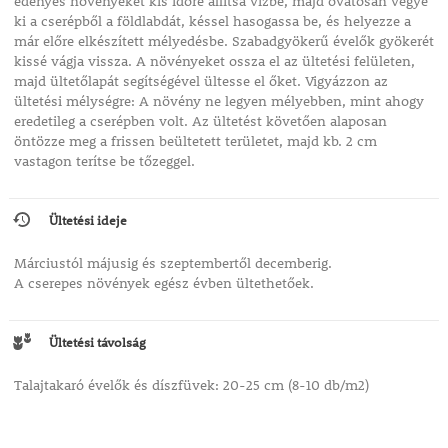
edényes növényeket kis időre állítsa vízbe, majd óvatosan vegye
ki a cserépből a földlabdát, késsel hasogassa be, és helyezze a
már előre elkészített mélyedésbe. Szabadgyökerű évelők gyökerét
kissé vágja vissza. A növényeket ossza el az ültetési felületen,
majd ültetőlapát segítségével ültesse el őket. Vigyázzon az
ültetési mélységre: A növény ne legyen mélyebben, mint ahogy
eredetileg a cserépben volt. Az ültetést követően alaposan
öntözze meg a frissen beültetett területet, majd kb. 2 cm
vastagon terítse be tőzeggel.
Ültetési ideje
Márciustól májusig és szeptembertől decemberig.
A cserepes növények egész évben ültethetőek.
Ültetési távolság
Talajtakaró évelők és díszfüvek: 20-25 cm (8-10 db/m2)