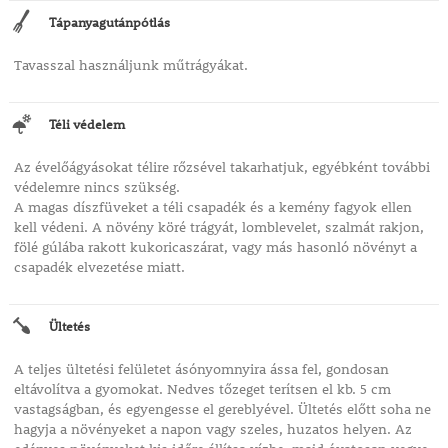
Tápanyagutánpótlás
Tavasszal használjunk műtrágyákat.
Téli védelem
Az évelőágyásokat télire rőzsével takarhatjuk, egyébként további
védelemre nincs szükség.
A magas díszfüveket a téli csapadék és a kemény fagyok ellen
kell védeni. A növény köré trágyát, lomblevelet, szalmát rakjon,
fölé gúlába rakott kukoricaszárat, vagy más hasonló növényt a
csapadék elvezetése miatt.
Ültetés
A teljes ültetési felületet ásónyomnyira ássa fel, gondosan
eltávolítva a gyomokat. Nedves tőzeget terítsen el kb. 5 cm
vastagságban, és egyengesse el gereblyével. Ültetés előtt soha ne
hagyja a növényeket a napon vagy szeles, huzatos helyen. Az