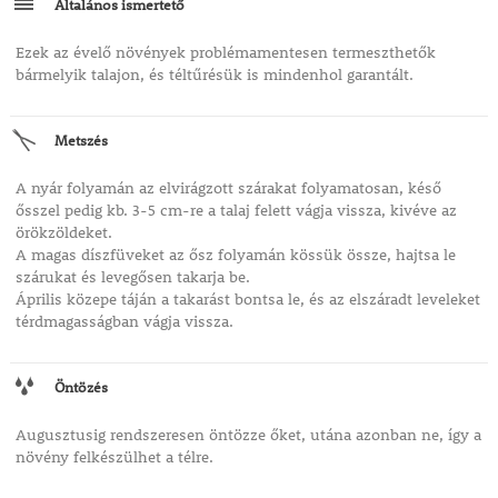
Általános ismertető
Ezek az évelő növények problémamentesen termeszthetők
bármelyik talajon, és téltűrésük is mindenhol garantált.
Metszés
A nyár folyamán az elvirágzott szárakat folyamatosan, késő
ősszel pedig kb. 3-5 cm-re a talaj felett vágja vissza, kivéve az
örökzöldeket.
A magas díszfüveket az ősz folyamán kössük össze, hajtsa le
szárukat és levegősen takarja be.
Április közepe táján a takarást bontsa le, és az elszáradt leveleket
térdmagasságban vágja vissza.
Öntözés
Augusztusig rendszeresen öntözze őket, utána azonban ne, így a
növény felkészülhet a télre.