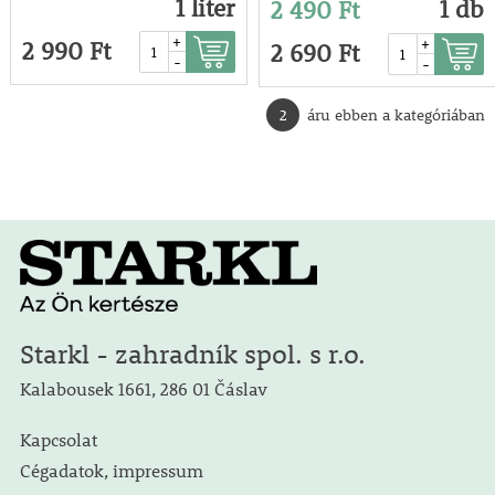
1 liter
1 db
2 490 Ft
+
+
2 990 Ft
2 690 Ft
-
-
2
áru ebben a kategóriában
Starkl - zahradník spol. s r.o.
Kalabousek 1661, 286 01 Čáslav
Kapcsolat
Cégadatok, impressum