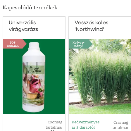
Kapcsolódó termékek
Univerzális
Vesszős köles
virágvarázs
'Northwind'
TOP
Kedvez-
TERMÉK
mény!
Csomag
Kedvezményes
Csomag
tartalma:
ár 3 darabtól
tartalma: