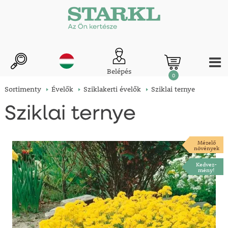
Belépés
0
Sortimenty
Évelők
Sziklakerti évelők
Sziklai ternye
Sziklai ternye
Mézelő
növények
Kedvez-
mény!