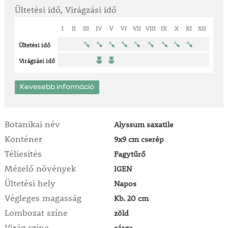
Ültetési idő, Virágzási idő
I
II
III
IV
V
VI
VII
VIII
IX
X
XI
XII
Ültetési idő
Virágzási idő
Kevesebb információ
Botanikai név
Alyssum saxatile
Konténer
9x9 cm cserép
Téliesítés
Fagytűrő
Mézelő növények
IGEN
Ültetési hely
Napos
Végleges magasság
Kb. 20 cm
Lombozat színe
zöld
Virág színe
sárga