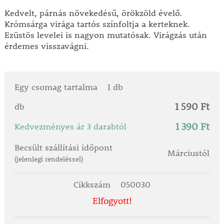
Kedvelt, párnás növekedésű, örökzöld évelő.
Krómsárga virága tartós színfoltja a kerteknek.
Ezüstös levelei is nagyon mutatósak. Virágzás után
érdemes visszavágni.
Egy csomag tartalma
1 db
1 590 Ft
db
1 390 Ft
Kedvezményes ár 3 darabtól
Becsült szállítási időpont
Márciustól
(jelenlegi rendeléssel)
Cikkszám
050030
Elfogyott!