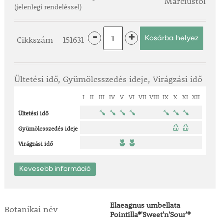
Márciustól
(jelenlegi rendeléssel)
-
+
Cikkszám
151631
Ültetési idő, Gyümölcsszedés ideje, Virágzási idő
I
II
III
IV
V
VI
VII
VIII
IX
X
XI
XII
Ültetési idő
Gyümölcsszedés ideje
Virágzási idő
Kevesebb információ
Elaeagnus umbellata
Botanikai név
Pointilla®'Sweet'n'Sour'®