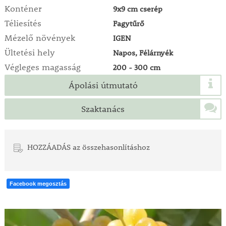
Konténer
9x9 cm cserép
Téliesítés
Fagytűrő
Mézelő növények
IGEN
Ültetési hely
Napos, Félárnyék
Végleges magasság
200 - 300 cm
Ápolási útmutató
Szaktanács
HOZZÁADÁS az összehasonlításhoz
Facebook megosztás