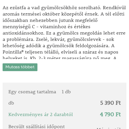
Az ezüstfa a vad gyümölcsökhöz sorolható. Rendkívül
aromás termései október közepétől érnek. A tél előtti
időszakban nehezebben jutunk megfelelő
mennyiségű C - vitaminhoz és értékes
antioxidánsokhoz. Ez a gyümölcs megoldás lehet erre
a problémára. Zselé, lekvár, gyümölcslevek - sok
lehetőség adódik a gyümölcsök feldolgozására. A
Pointilla® teljesen télálló, elviseli a száraz és napos
helyeket is. Kb. 2-3 méter magasságúra nő meg. A
bőségesebb termés érdekében az idősebb hajtásokat
Mutass többet
néhány évente érdemes kivágni. Nem önporzó! Ez
azt jelenti, hogy a megfelelő terméshozatalhoz a
kínálatunkban szereplő mindkét fajtát együtt kell
ültetni. Ez előny is egyben, mert így különböző színű
Egy csomag tartalma
1 db
termések lesznek, hiszen mindkét bokor teremni fog.
5 390 Ft
Ha valamelyik fajtából kettőt szeretne, akkor a
db
másikból elegendő csak egyet ültetni. Cserepes
4 790 Ft
Kedvezményes ár 2 darabtól
növényt szállítunk.
Becsült szállítási időpont