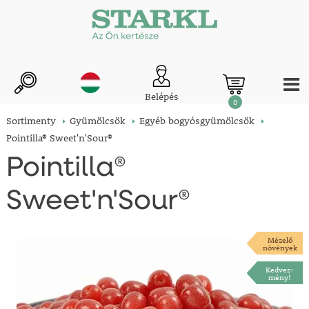
Belépés
0
Sortimenty
Gyümölcsök
Egyéb bogyósgyümölcsök
Pointilla® Sweet'n'Sour®
Pointilla®
Sweet'n'Sour®
Mézelő
növények
Kedvez-
mény!