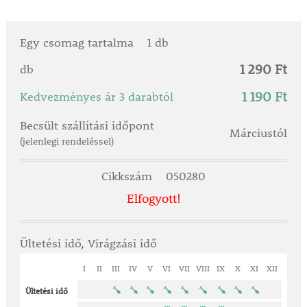
Egy csomag tartalma
1 db
1 290 Ft
db
1 190 Ft
Kedvezményes ár 3 darabtól
Becsült szállítási időpont
Márciustól
(jelenlegi rendeléssel)
Cikkszám
050280
Elfogyott!
Ültetési idő, Virágzási idő
I
II
III
IV
V
VI
VII
VIII
IX
X
XI
XII
Ültetési idő