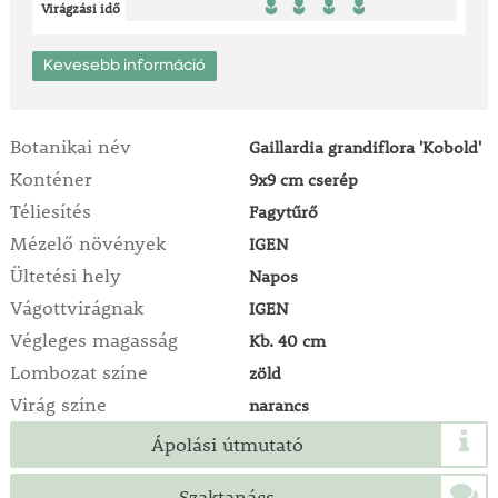
Virágzási idő
Kevesebb információ
Botanikai név
Gaillardia grandiflora 'Kobold'
Konténer
9x9 cm cserép
Téliesítés
Fagytűrő
Mézelő növények
IGEN
Ültetési hely
Napos
Vágottvirágnak
IGEN
Végleges magasság
Kb. 40 cm
Lombozat színe
zöld
Virág színe
narancs
Ápolási útmutató
Szaktanács