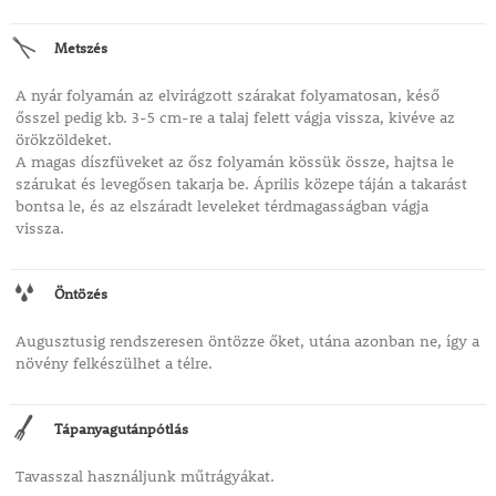
Metszés
A nyár folyamán az elvirágzott szárakat folyamatosan, késő
ősszel pedig kb. 3-5 cm-re a talaj felett vágja vissza, kivéve az
örökzöldeket.
A magas díszfüveket az ősz folyamán kössük össze, hajtsa le
szárukat és levegősen takarja be. Április közepe táján a takarást
bontsa le, és az elszáradt leveleket térdmagasságban vágja
vissza.
Öntözés
Augusztusig rendszeresen öntözze őket, utána azonban ne, így a
növény felkészülhet a télre.
Tápanyagutánpótlás
Tavasszal használjunk műtrágyákat.