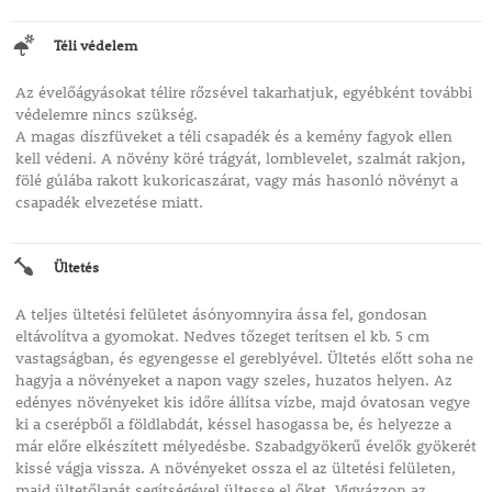
Téli védelem
Az évelőágyásokat télire rőzsével takarhatjuk, egyébként további
védelemre nincs szükség.
A magas díszfüveket a téli csapadék és a kemény fagyok ellen
kell védeni. A növény köré trágyát, lomblevelet, szalmát rakjon,
fölé gúlába rakott kukoricaszárat, vagy más hasonló növényt a
csapadék elvezetése miatt.
Ültetés
A teljes ültetési felületet ásónyomnyira ássa fel, gondosan
eltávolítva a gyomokat. Nedves tőzeget terítsen el kb. 5 cm
vastagságban, és egyengesse el gereblyével. Ültetés előtt soha ne
hagyja a növényeket a napon vagy szeles, huzatos helyen. Az
edényes növényeket kis időre állítsa vízbe, majd óvatosan vegye
ki a cserépből a földlabdát, késsel hasogassa be, és helyezze a
már előre elkészített mélyedésbe. Szabadgyökerű évelők gyökerét
kissé vágja vissza. A növényeket ossza el az ültetési felületen,
majd ültetőlapát segítségével ültesse el őket. Vigyázzon az