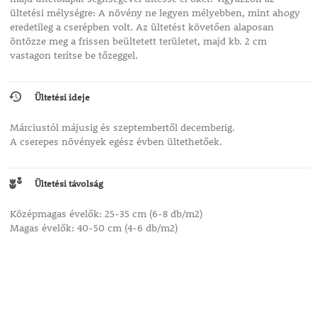
ültetési mélységre: A növény ne legyen mélyebben, mint ahogy
eredetileg a cserépben volt. Az ültetést követően alaposan
öntözze meg a frissen beültetett területet, majd kb. 2 cm
vastagon terítse be tőzeggel.
Ültetési ideje
Márciustól májusig és szeptembertől decemberig.
A cserepes növények egész évben ültethetőek.
Ültetési távolság
Középmagas évelők: 25-35 cm (6-8 db/m2)
Magas évelők: 40-50 cm (4-6 db/m2)