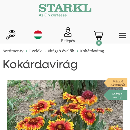
Belépés
0
Sortimenty
Évelők
Virágzó évelők
Kokárdavirág
Kokárdavirág
Mézelő
növények
Kedvez-
mény!