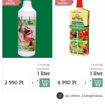
TOP
TOP
TERMÉK
TERMÉK
Csomag
Csomag
tartalma:
tartalma:
1 liter
1 liter
+
+
2 990 Ft
4 990 Ft
-
-
2
áru ebben a kategóriában