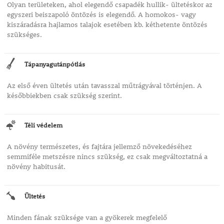
Olyan területeken, ahol elegendő csapadék hullik- ültetéskor az
egyszeri beiszapoló öntözés is elegendő. A homokos- vagy
kiszáradásra hajlamos talajok esetében kb. kéthetente öntözés
szükséges.
Tápanyagutánpótlás
Az első éven ültetés után tavasszal műtrágyával történjen. A
későbbiekben csak szükség szerint.
Téli védelem
A növény természetes, és fajtára jellemző növekedéséhez
semmiféle metszésre nincs szükség, ez csak megváltoztatná a
növény habitusát.
Ültetés
Minden fának szüksége van a gyökerek megfelelő