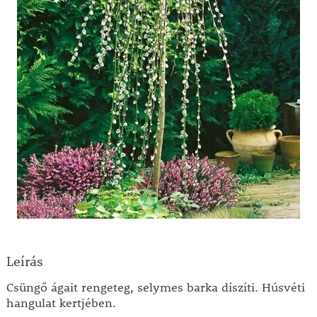
Leírás
Csüngő ágait rengeteg, selymes barka díszíti. Húsvéti
hangulat kertjében.