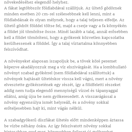
növekedéséhez elegendő helyhez.
A fákat legtöbbször földlabdával szállítjuk. Az ültető gödörnek
minden esetben 20 cm-rel szélesebbnek kell lenni, mint a
földlabdának és olyan mélynek, hogy a talaj teljesen elfedje. Az
ültető gödröt földdel töltse fel, majd a cserje vagy a fa környékén
a földet jól tömörítse össze. Minél lazább a talaj, annál erősebben
kell a földet tömöríteni, hogy a gyökerek közvetlen kapcsolatba
kerülhessenek a földdel. Így a talaj víztartalma könnyebben
felszívódhat.
A növényeket alaposan iszapoljuk be, a tövek köré peremet
képezve akadályozzuk meg a víz elszivárgását. Ha a lombhullató
növényt szabad gyökérrel (nem földlabdával szállítottuk) a
növények hajtásait ültetéskor vissza kell vágni, mert a növény
elvesztette gyökérzetének egy részét, így a földfeletti részeket
addig nem tudja elegendő mennyiségű vízzel és tápanyaggal
ellátni, amíg újra be nem gyökeresedett. A visszavágással a
növény egyensúlya ismét helyreáll, és a növény sokkal
erőteljesebben hajt ki, mint vágás nélkül.
A szabadgyökerű díszfákat ültetés előtt mindenképpen áztassa
be vízbe néhány órára. Az így felszívatott növény sokkal
biztosabban ered meg, könnyebben fejleszt új gyökereket.