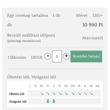
Egy csomag tartalma
1 db
Méret
120/+
10 990 Ft
db
Becsült szállítási időpont
Márciustól
(jelenlegi rendeléssel)
-
+
Cikkszám
130531
Ültetési idő, Virágzási idő
I
II
III
IV
V
VI
VII
VIII
IX
X
XI
XII
Ültetési idő
Virágzási idő