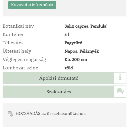
Kevesebb információ
Botanikai név
Salix caprea 'Pendula'
Konténer
5 l
Téliesítés
Fagytűrő
Ültetési hely
Napos, Félárnyék
Végleges magasság
Kb. 200 cm
Lombozat színe
zöld
Ápolási útmutató
Szaktanács
HOZZÁADÁS az összehasonlításhoz