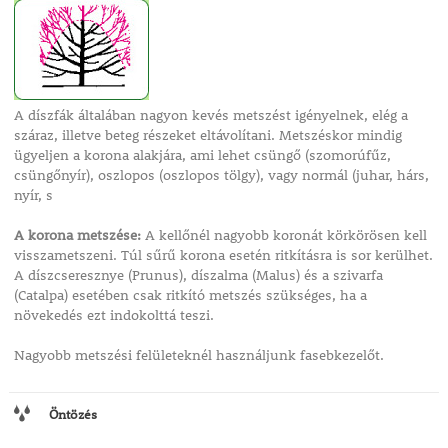
A díszfák általában nagyon kevés metszést igényelnek, elég a
száraz, illetve beteg részeket eltávolítani. Metszéskor mindig
ügyeljen a korona alakjára, ami lehet csüngő (szomorúfűz,
csüngőnyír), oszlopos (oszlopos tölgy), vagy normál (juhar, hárs,
nyír, s
A korona metszése:
A kellőnél nagyobb koronát körkörösen kell
visszametszeni. Túl sűrű korona esetén ritkításra is sor kerülhet.
A díszcseresznye (Prunus), díszalma (Malus) és a szivarfa
(Catalpa) esetében csak ritkító metszés szükséges, ha a
növekedés ezt indokolttá teszi.
Nagyobb metszési felületeknél használjunk fasebkezelőt.
Öntözés