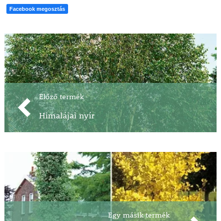
Facebook megosztás
Előző termék
Himalájai nyír
Egy másik termék