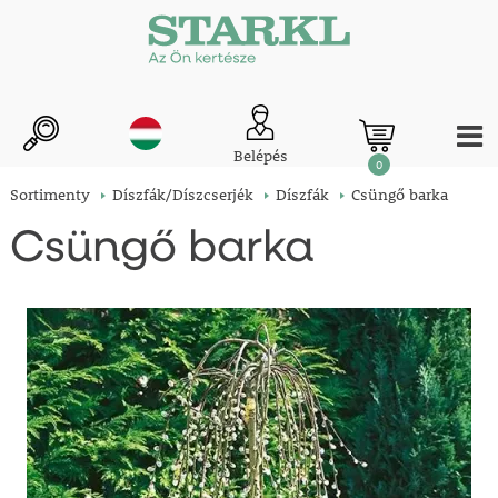
Belépés
0
Sortimenty
Díszfák/Díszcserjék
Díszfák
Csüngő barka
Csüngő barka