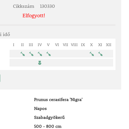
Cikkszám
130330
Elfogyott!
i idő
I
II
III
IV
V
VI
VII
VIII
IX
X
XI
XII
Prunus cerasifera 'Nigra'
Napos
Szabadgyökerű
500 - 800 cm