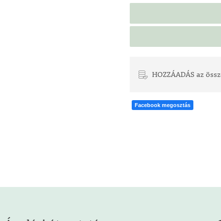
nösen szépen
ában. Napos,
a városi klímát
HOZZÁADÁS az össz
ődnek, amelyek
ekvárhoz,
Facebook megosztás
sövényről,
vben díszít
ikus minden