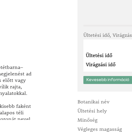
Ültetési idő, Virágzás
Ültetési idő
Virágzási idő
ötétbarna–
egjelenést ad
 előtt vagy
Kevesebb információ
lik rajta,
nyalatokkal.
Botanikai név
kisebb faként
Ültetési hely
lapos téli
koronát nevel.
Minőség
lyozására
Végleges magasság