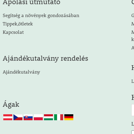
Ápolási útmutató
Segítség a növények gondozásában
G
Tippek,ötletek
M
Kapcsolat
M
k
A
Ajándékutalvány rendelés
Ajándékutalvány
L
Ágak