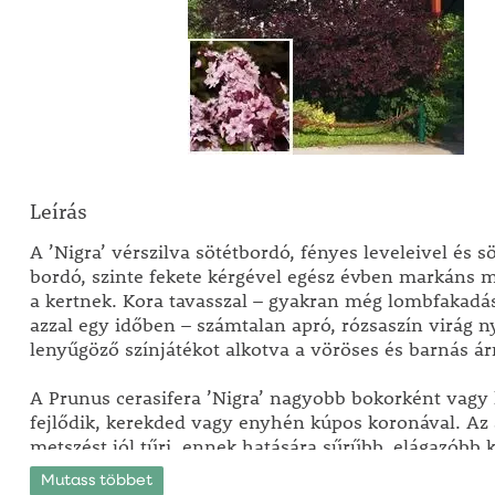
Leírás
A ’Nigra’ vérszilva sötétbordó, fényes leveleivel és s
bordó, szinte fekete kérgével egész évben markáns m
a kertnek. Kora tavasszal – gyakran még lombfakadás
azzal egy időben – számtalan apró, rózsaszín virág nyí
lenyűgöző színjátékot alkotva a vöröses és barnás ár
A Prunus cerasifera ’Nigra’ nagyobb bokorként vagy 
fejlődik, kerekded vagy enyhén kúpos koronával. Az a
metszést jól tűri, ennek hatására sűrűbb, elágazóbb 
A nyári vagy alakító metszés alkalmas a méret szabá
Mutass többet