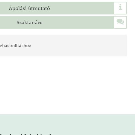
Ápolási útmutató
Szaktanács
ehasonlításhoz