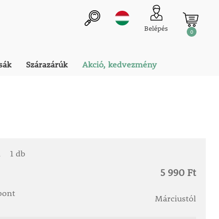
Belépés
0
sák
Szárazárúk
Akció, kedvezmény
a
1 db
5 990 Ft
őpont
Márciustól