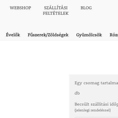
WEBSHOP
SZÁLLÍTÁSI
BLOG
FELTÉTELEK
Évelők
Fűszerek/Zöldségek
Gyümölcsök
Róz
Egy csomag tartalm
db
Becsült szállítási id
(jelenlegi rendeléssel)