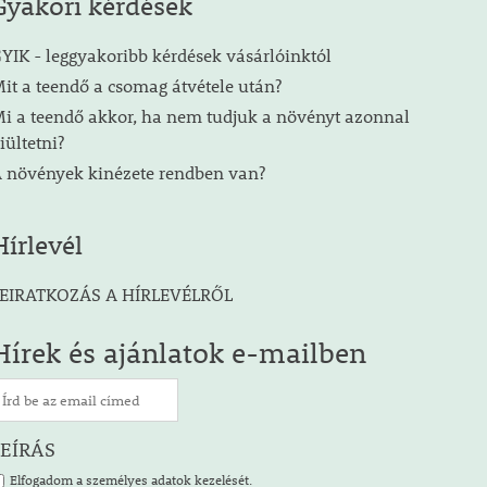
Gyakori kérdések
YIK - leggyakoribb kérdések vásárlóinktól
it a teendő a csomag átvétele után?
i a teendő akkor, ha nem tudjuk a növényt azonnal
iültetni?
 növények kinézete rendben van?
Hírlevél
EIRATKOZÁS A HÍRLEVÉLRŐL
Hírek és ajánlatok e-mailben
LEÍRÁS
Elfogadom a személyes adatok kezelését.