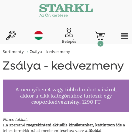
Belépés
0
Sortimenty
Zsálya - kedvezmeny
Zsálya - kedvezmeny
Amennyiben 4 vagy több darabot vásárol,
akkor a cikk kategóriához tartozik egy
csoportkedvezmény: 1290 FT
Nincs találat.
Ha szeretné
megtekinteni aktuális kínálatunkat,
kattintson ide
a
teljes termékkínálat megjelenítéséhez vagy
a főoldal