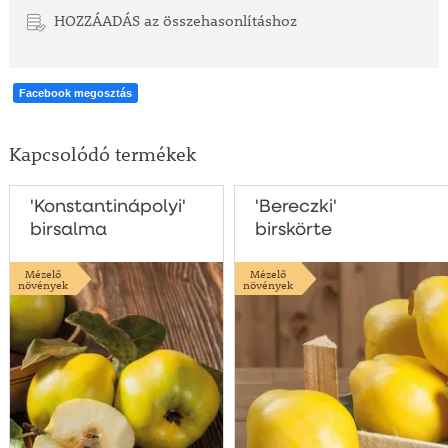
HOZZÁADÁS az összehasonlításhoz
Facebook megosztás
Kapcsolódó termékek
'Konstantinápolyi'
'Bereczki'
birsalma
birskörte
Mézelő
Mézelő
növények
növények