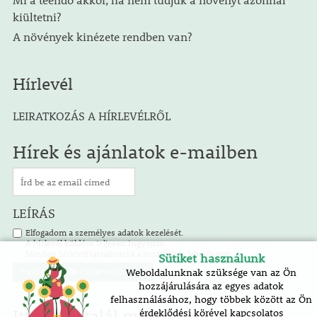
kiültetni?
A növények kinézete rendben van?
Hírlevél
LEIRATKOZÁS A HÍRLEVÉLRŐL
Hírek és ajánlatok e-mailben
LEÍRÁS
Elfogadom a személyes adatok kezelését.
A hírlevél küldése teljesen ingyenes.
Minden hírlevél tartalmazza a leiratkozás lehetőségét.
Sütiket használunk
Weboldalunknak szüksége van az Ön
hozzájárulására az egyes adatok
felhasználásához, hogy többek között az Ön
Itt is megtalál minket!
érdeklődési körével kapcsolatos