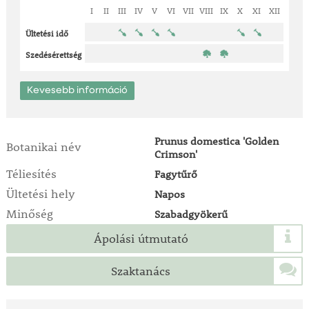
I
II
III
IV
V
VI
VII
VIII
IX
X
XI
XII
Ültetési idő
Szedésérettség
Kevesebb információ
Prunus domestica 'Golden
Botanikai név
Crimson'
Téliesítés
Fagytűrő
Ültetési hely
Napos
Minőség
Szabadgyökerű
Ápolási útmutató
Szaktanács