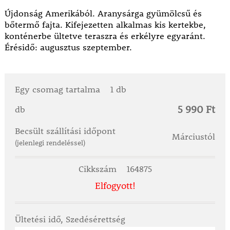
Újdonság Amerikából. Aranysárga gyümölcsű és
bőtermő fajta. Kifejezetten alkalmas kis kertekbe,
konténerbe ültetve teraszra és erkélyre egyaránt.
Érésidő: augusztus szeptember.
Egy csomag tartalma
1 db
5 990 Ft
db
Becsült szállítási időpont
Márciustól
(jelenlegi rendeléssel)
Cikkszám
164875
Elfogyott!
Ültetési idő, Szedésérettség