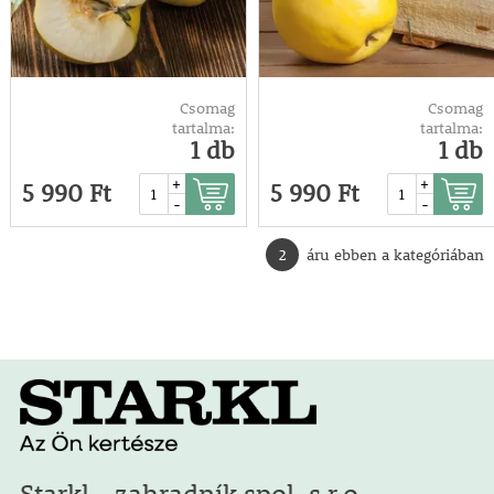
Csomag
Csomag
tartalma:
tartalma:
1 db
1 db
+
+
5 990 Ft
5 990 Ft
-
-
2
áru ebben a kategóriában
Starkl - zahradník spol. s r.o.