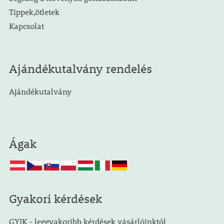
Tippek,ötletek
Kapcsolat
Ajándékutalvány rendelés
Ajándékutalvány
Ágak
Gyakori kérdések
GYIK - leggyakoribb kérdések vásárlóinktól