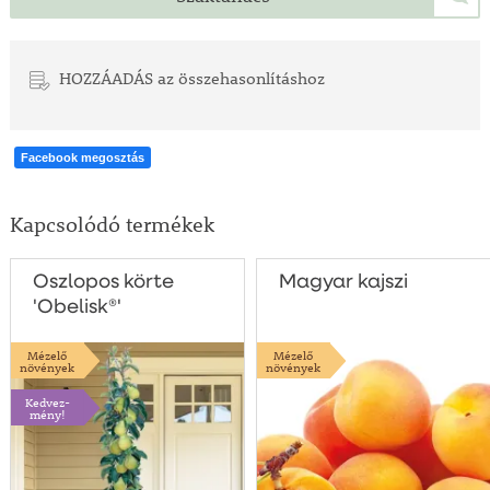
HOZZÁADÁS az összehasonlításhoz
Facebook megosztás
Kapcsolódó termékek
Oszlopos körte
Magyar kajszi
'Obelisk®'
Mézelő
Mézelő
növények
növények
Kedvez-
mény!