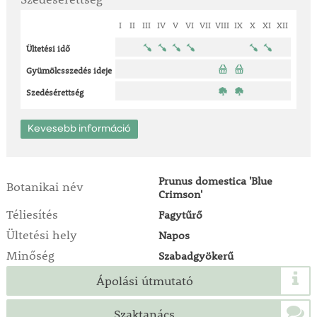
I
II
III
IV
V
VI
VII
VIII
IX
X
XI
XII
Ültetési idő
Gyümölcsszedés ideje
Szedésérettség
Kevesebb információ
Prunus domestica 'Blue
Botanikai név
Crimson'
Téliesítés
Fagytűrő
Ültetési hely
Napos
Minőség
Szabadgyökerű
Ápolási útmutató
Szaktanács