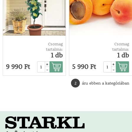
Csomag
Csomag
tartalma:
tartalma:
1 db
1 db
+
+
9 990 Ft
5 990 Ft
-
-
2
áru ebben a kategóriában