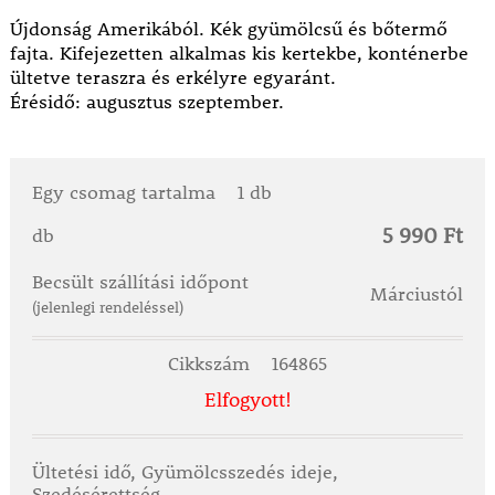
Újdonság Amerikából. Kék gyümölcsű és bőtermő
fajta. Kifejezetten alkalmas kis kertekbe, konténerbe
ültetve teraszra és erkélyre egyaránt.
Érésidő: augusztus szeptember.
Egy csomag tartalma
1 db
5 990 Ft
db
Becsült szállítási időpont
Márciustól
(jelenlegi rendeléssel)
Cikkszám
164865
Elfogyott!
Ültetési idő, Gyümölcsszedés ideje,
Szedésérettség