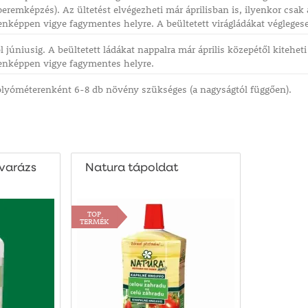
eremképzés). Az ültetést elvégezheti már áprilisban is, ilyenkor csak
nképpen vigye fagymentes helyre. A beültetett virágládákat véglegese
 júniusig. A beültetett ládákat nappalra már április közepétől kitehet
enképpen vigye fagymentes helyre.
olyóméterenként 6-8 db növény szükséges (a nagyságtól függően).
gvarázs
Natura tápoldat
TOP
TERMÉK