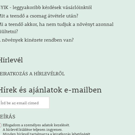
YIK - leggyakoribb kérdések vásárlóinktól
it a teendő a csomag átvétele után?
i a teendő akkor, ha nem tudjuk a növényt azonnal
iültetni?
 növények kinézete rendben van?
Hírlevél
EIRATKOZÁS A HÍRLEVÉLRŐL
Hírek és ajánlatok e-mailben
LEÍRÁS
Elfogadom a személyes adatok kezelését.
A hírlevél küldése teljesen ingyenes.
Minden hírlevél tartalmazza a leiratkozás lehetőségét.