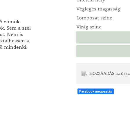
Végleges magasság
Lombozat színe
. A zömök
Virág színe
ok. Sem a szél
st. Nem is
örködhessen a
ől mindenki.
HOZZÁADÁS az össz
Facebook megosztás