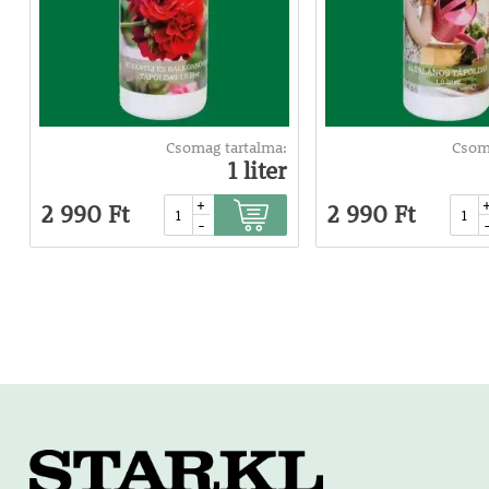
Csomag tartalma:
Csom
1 liter
+
2 990 Ft
2 990 Ft
-