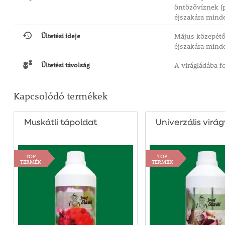
öntözővíznek (p
éjszakára minde
Ültetési ideje
Május közepétől
éjszakára mind
Ültetési távolság
A virágládába f
Kapcsolódó termékek
Muskátli tápoldat
Univerzális virá
TOP
TOP
TERMÉK
TERMÉK