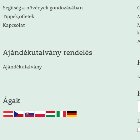
Segítség a növények gondozásában
G
Tippek,ötletek
M
Kapcsolat
M
k
A
Ajándékutalvány rendelés
Ajándékutalvány
L
Ágak