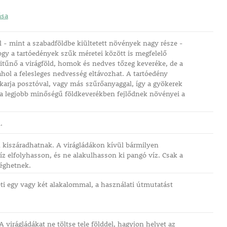
ása
l - mint a szabadföldbe kiültetett növények nagy része -
hogy a tartóedények szűk méretei között is megfelelő
itűnő a virágföld, homok és nedves tőzeg keveréke, de a
ahol a felesleges nedvesség eltávozhat. A tartóedény
akarja posztóval, vagy más szűrőanyaggal, így a gyökerek
ak a legjobb minőségű földkeverékben fejlődnek növényei a
.
 kiszáradhatnak. A virágládákon kívül bármilyen
víz elfolyhasson, és ne alakulhasson ki pangó víz. Csak a
léghetnek.
ti egy vagy két alakalommal, a használati útmutatást
 virágládákat ne töltse tele földdel, hagyjon helyet az