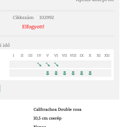
Cikkszám
102992
Elfogyott!
i idő
I
II
III
IV
V
VI
VII
VIII
IX
X
XI
XII
Calibrachoa Double rosa
10,5 cm cserép
Napos