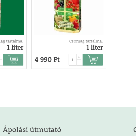
ag tartalma:
Csomag tartalma:
1 liter
1 liter
+
+
4 990 Ft
-
-
Ápolási útmutató