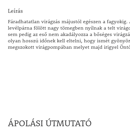
Leírás
Fáradhatatlan virágzás májustól egészen a fagyokig
levélpárna fölött nagy tömegben nyílnak a telt virág
sem pedig az eső nem akadályozza a bőséges virágzá
olyan hosszú időnek kell eltelni, hogy ismét gyöny
megszokott virágpompában melyet majd irigyel Önt
ÁPOLÁSI ÚTMUTATÓ