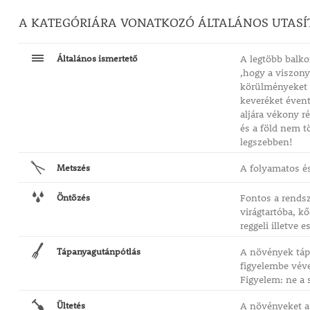
A KATEGÓRIÁRA VONATKOZÓ ÁLTALÁNOS UTASÍ
Általános ismertető
A legtöbb balko
,hogy a viszony
körülményeket b
keveréket évent
aljára vékony r
és a föld nem t
legszebben!
Metszés
A folyamatos és
Öntözés
Fontos a rendsz
virágtartóba, k
reggeli illetve
Tápanyagutánpótlás
A növények tápo
figyelembe vév
Figyelem: ne a 
Ültetés
A növényeket a 