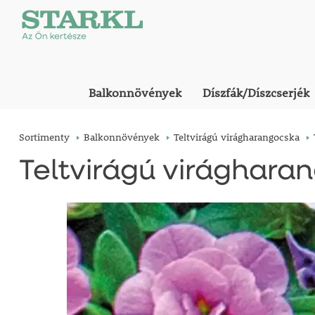
Balkonnövények
Díszfák/Díszcserjék
Sortimenty
Balkonnövények
Teltvirágú virágharangocska
Teltvirágú virághara