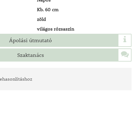
Kb. 60 cm
zöld
világos rózsaszín
Ápolási útmutató
Szaktanács
ehasonlításhoz