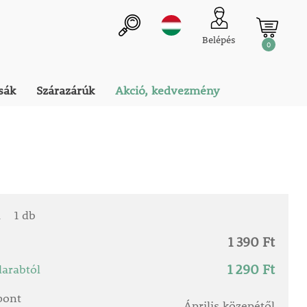
Belépés
0
sák
Szárazárúk
Akció, kedvezmény
a
1 db
1 390 Ft
1 290 Ft
arabtól
őpont
Április közepétől