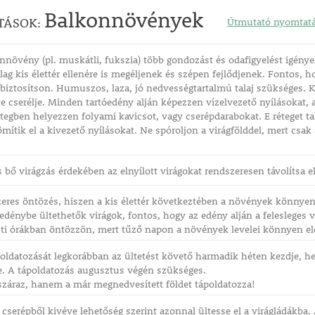
Balkonnövények
TÁSOK:
Útmutató nyomtat
nnövény (pl. muskátli, fukszia) több gondozást és odafigyelést igénye
lag kis élettér ellenére is megéljenek és szépen fejlődjenek. Fontos, 
iztosítson. Humuszos, laza, jó nedvességtartalmú talaj szükséges. K
e cserélje. Minden tartóedény alján képezzen vízelvezető nyílásokat, 
étegben helyezzen folyami kavicsot, vagy cserépdarabokat. E réteget t
ömítik el a kivezető nyílásokat. Ne spóroljon a virágfölddel, mert cs
 bő virágzás érdekében az elnyílott virágokat rendszeresen távolítsa el
eres öntözés, hiszen a kis élettér következtében a növények könnyen
őedénybe ültethetők virágok, fontos, hogy az edény alján a felesleges 
 esti órákban öntözzön, mert tűző napon a növények levelei könnyen e
ldatozását legkorábban az ültetést követő harmadik héten kezdje, he
e. A tápoldatozás augusztus végén szükséges.
száraz, hanem a már megnedvesített földet tápoldatozza!
cserépből kivéve lehetőség szerint azonnal ültesse el a virágládákba. A