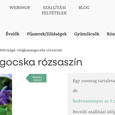
WEBSHOP
SZÁLLÍTÁSI
BLOG
FELTÉTELEK
Évelők
Fűszerek/Zöldségek
Gyümölcsök
Róz
Teltvirágú virágharangocska rózsaszín
ngocska rózsaszín
Kedvez-
mény!
Egy csomag tartalm
db
Kedvezményes ár 3 d
Becsült szállítási id