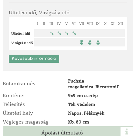
Ültetési idő, Virágzási idő
I
II
III
IV
V
VI
VII
VIII
IX
X
XI
XII
Ültetési idő
Virágzási idő
Kevesebb információ
Fuchsia
Botanikai név
magellanica 'Riccartonii'
Konténer
9x9 cm cserép
Téliesítés
Téli védelem
Ültetési hely
Napos, Félárnyék
Végleges magasság
Kb. 80 cm
Ápolási útmutató