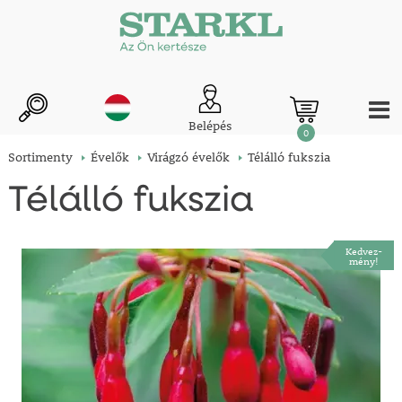
Belépés
0
Sortimenty
Évelők
Virágzó évelők
Télálló fukszia
Télálló fukszia
Kedvez-
mény!