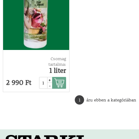
Csomag
tartalma:
1 liter
+
2 990 Ft
-
1
áru ebben a kategóriában