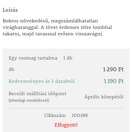
Leírás
Bokros növekedésű, megszámlálhatatlan
virágharanggal. A tövet érdemes télre lombbal
takarni, majd tavasszal erősen visszavágni.
Egy csomag tartalma
1 db
1 290 Ft
db
1 190 Ft
Kedvezményes ár 3 darabtól
Becsült szállítási időpont
Április közepétől
(jelenlegi rendeléssel)
Cikkszám
100388
Elfogyott!