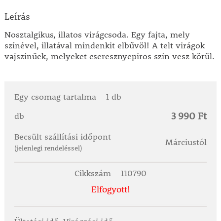
Leírás
Nosztalgikus, illatos virágcsoda. Egy fajta, mely
színével, illatával mindenkit elbűvöl! A telt virágok
vajszínűek, melyeket cseresznyepiros szín vesz körül.
Egy csomag tartalma
1 db
3 990 Ft
db
Becsült szállítási időpont
Márciustól
(jelenlegi rendeléssel)
Cikkszám
110790
Elfogyott!