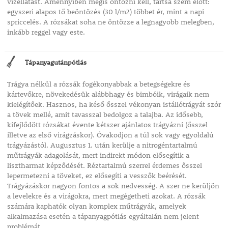
vízellátást. Amennyiben mégis öntözni kell, tartsa szem előtt:
egyszeri alapos tő beöntözés (30 l/m2) többet ér, mint a napi
spriccelés. A rózsákat soha ne öntözze a legnagyobb melegben,
inkább reggel vagy este.
Tápanyagutánpótlás
Trágya nélkül a rózsák fogékonyabbak a betegségekre és
kártevőkre, növekedésük alábbhagy és bimbóik, virágaik nem
kielégítőek. Hasznos, ha késő ősszel vékonyan istállótrágyát szór
a tövek mellé, amit tavasszal bedolgoz a talajba. Az idősebb,
kifejlődött rózsákat évente kétszer ajánlatos trágyázni (ősszel
illetve az első virágzáskor). Óvakodjon a túl sok vagy egyoldalú
trágyázástól. Augusztus 1. után kerülje a nitrogéntartalmú
műtrágyák adagolását, mert indirekt módon elősegítik a
lisztharmat képződését. Réztartalmú szerrel érdemes ősszel
lepermetezni a töveket, ez elősegíti a vesszők beérését.
Trágyázáskor nagyon fontos a sok nedvesség. A szer ne kerüljön
a levelekre és a virágokra, mert megégetheti azokat. A rózsák
számára kaphatók olyan komplex műtrágyák, amelyek
alkalmazása esetén a tápanyagpótlás egyáltalán nem jelent
problémát.