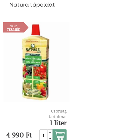
Natura tápoldat
TOP
TERMÉK
Csomag
tartalma:
1 liter
+
4 990 Ft
-