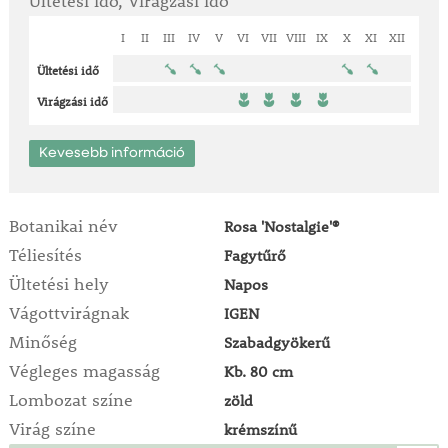
Ültetési idő, Virágzási idő
I
II
III
IV
V
VI
VII
VIII
IX
X
XI
XII
Ültetési idő
Virágzási idő
Kevesebb információ
Botanikai név
Rosa 'Nostalgie'®
Téliesítés
Fagytűrő
Ültetési hely
Napos
Vágottvirágnak
IGEN
Minőség
Szabadgyökerű
Végleges magasság
Kb. 80 cm
Lombozat színe
zöld
Virág színe
krémszínű