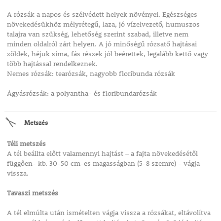
A rózsák a napos és szélvédett helyek növényei. Egészséges
növekedésükhöz mélyrétegű, laza, jó vízelvezető, humuszos
talajra van szükség, lehetőség szerint szabad, illetve nem
minden oldalról zárt helyen. A jó minőségű rózsatő hajtásai
zöldek, héjuk sima, fás részek jól beérettek, legalább kettő vagy
több hajtással rendelkeznek.
Nemes rózsák: tearózsák, nagyobb floribunda rózsák
Ágyásrózsák: a polyantha- és floribundarózsák
Metszés
Téli metszés
A tél beállta előtt valamennyi hajtást – a fajta növekedésétől
függően- kb. 30-50 cm-es magasságban (5-8 szemre) - vágja
vissza.
Tavaszi metszés
A tél elmúlta után ismételten vágja vissza a rózsákat, eltávolítva