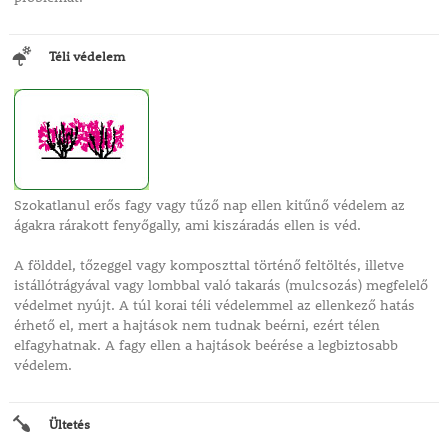
Téli védelem
Szokatlanul erős fagy vagy tűző nap ellen kitűnő védelem az
ágakra rárakott fenyőgally, ami kiszáradás ellen is véd.
A földdel, tőzeggel vagy komposzttal történő feltöltés, illetve
istállótrágyával vagy lombbal való takarás (mulcsozás) megfelelő
védelmet nyújt. A túl korai téli védelemmel az ellenkező hatás
érhető el, mert a hajtások nem tudnak beérni, ezért télen
elfagyhatnak. A fagy ellen a hajtások beérése a legbiztosabb
védelem.
Ültetés