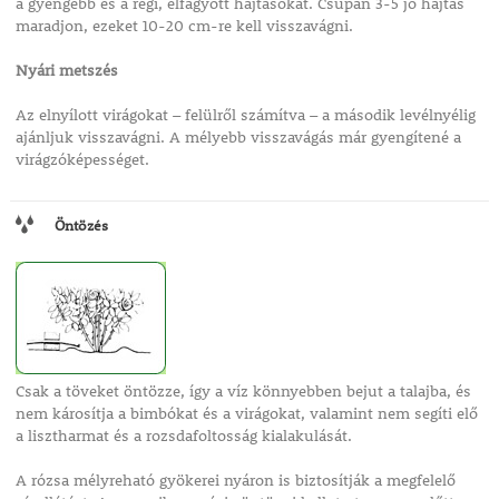
a gyengébb és a régi, elfagyott hajtásokat. Csupán 3-5 jó hajtás
maradjon, ezeket 10-20 cm-re kell visszavágni.
Nyári metszés
Az elnyílott virágokat – felülről számítva – a második levélnyélig
ajánljuk visszavágni. A mélyebb visszavágás már gyengítené a
virágzóképességet.
Öntözés
Csak a töveket öntözze, így a víz könnyebben bejut a talajba, és
nem károsítja a bimbókat és a virágokat, valamint nem segíti elő
a lisztharmat és a rozsdafoltosság kialakulását.
A rózsa mélyreható gyökerei nyáron is biztosítják a megfelelő