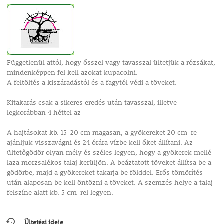
Függetlenül attól, hogy ősszel vagy tavasszal ültetjük a rózsákat,
mindenképpen fel kell azokat kupacolni.
A feltöltés a kiszáradástól és a fagytól védi a töveket.
Kitakarás csak a sikeres eredés után tavasszal, illetve
legkorábban 4 héttel az
A hajtásokat kb. 15-20 cm magasan, a gyökereket 20 cm-re
ajánljuk visszavágni és 24 órára vízbe kell őket állítani. Az
ültetőgödör olyan mély és széles legyen, hogy a gyökerek mellé
laza morzsalékos talaj kerüljön. A beáztatott töveket állítsa be a
gödörbe, majd a gyökereket takarja be földdel. Erős tömörítés
után alaposan be kell öntözni a töveket. A szemzés helye a talaj
felszíne alatt kb. 5 cm-rel legyen.
Ültetési ideje