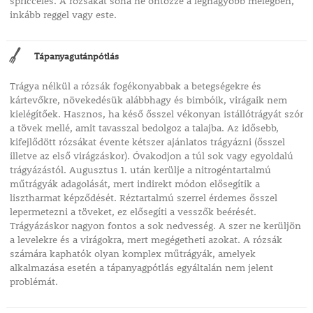
spriccelés. A rózsákat soha ne öntözze a legnagyobb melegben,
inkább reggel vagy este.
Tápanyagutánpótlás
Trágya nélkül a rózsák fogékonyabbak a betegségekre és
kártevőkre, növekedésük alábbhagy és bimbóik, virágaik nem
kielégítőek. Hasznos, ha késő ősszel vékonyan istállótrágyát szór
a tövek mellé, amit tavasszal bedolgoz a talajba. Az idősebb,
kifejlődött rózsákat évente kétszer ajánlatos trágyázni (ősszel
illetve az első virágzáskor). Óvakodjon a túl sok vagy egyoldalú
trágyázástól. Augusztus 1. után kerülje a nitrogéntartalmú
műtrágyák adagolását, mert indirekt módon elősegítik a
lisztharmat képződését. Réztartalmú szerrel érdemes ősszel
lepermetezni a töveket, ez elősegíti a vesszők beérését.
Trágyázáskor nagyon fontos a sok nedvesség. A szer ne kerüljön
a levelekre és a virágokra, mert megégetheti azokat. A rózsák
számára kaphatók olyan komplex műtrágyák, amelyek
alkalmazása esetén a tápanyagpótlás egyáltalán nem jelent
problémát.