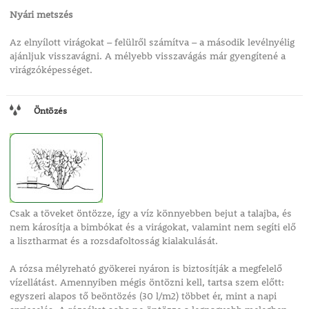
Nyári metszés
Az elnyílott virágokat – felülről számítva – a második levélnyélig
ajánljuk visszavágni. A mélyebb visszavágás már gyengítené a
virágzóképességet.
Öntözés
Csak a töveket öntözze, így a víz könnyebben bejut a talajba, és
nem károsítja a bimbókat és a virágokat, valamint nem segíti elő
a lisztharmat és a rozsdafoltosság kialakulását.
A rózsa mélyreható gyökerei nyáron is biztosítják a megfelelő
vízellátást. Amennyiben mégis öntözni kell, tartsa szem előtt:
egyszeri alapos tő beöntözés (30 l/m2) többet ér, mint a napi