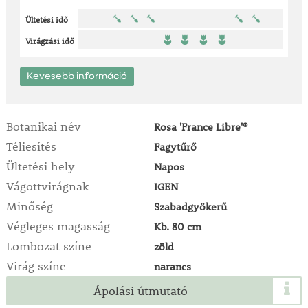
Ültetési idő
Virágzási idő
Kevesebb információ
Botanikai név
Rosa 'France Libre'®
Téliesítés
Fagytűrő
Ültetési hely
Napos
Vágottvirágnak
IGEN
Minőség
Szabadgyökerű
Végleges magasság
Kb. 80 cm
Lombozat színe
zöld
Virág színe
narancs
Ápolási útmutató