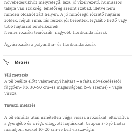
növekedésükhöz mélyrétegű, laza, jó vízelvezető, humuszos
talajra van szükség, lehetőség szerint szabad, illetve nem
minden oldalról zárt helyen. A jó minőségű rózsatő hajtásai
zöldek, héjuk sima, fás részek jól beérettek, legalább kettő vagy
több hajtással rendelkeznek.
Nemes rózsák: tearózsák, nagyobb floribunda rózsák
Ágyásrózsák: a polyantha- és floribundarózsák
Metszés
Téli metszés
A tél beállta előtt valamennyi hajtást – a fajta növekedésétől
függően- kb. 30-50 cm-es magasságban (5-8 szemre) - vágja
vissza.
Tavaszi metszés
A tél elmúlta után ismételten vágja vissza a rózsákat, eltávolítva
a gyengébb és a régi, elfagyott hajtásokat. Csupán 3-5 jó hajtás
maradjon, ezeket 10-20 cm-re kell visszavágni.