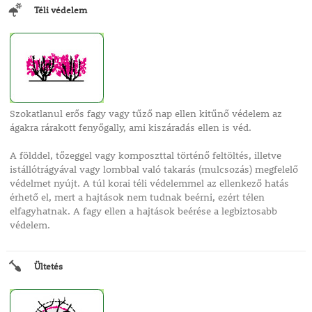
Téli védelem
Szokatlanul erős fagy vagy tűző nap ellen kitűnő védelem az
ágakra rárakott fenyőgally, ami kiszáradás ellen is véd.
A földdel, tőzeggel vagy komposzttal történő feltöltés, illetve
istállótrágyával vagy lombbal való takarás (mulcsozás) megfelelő
védelmet nyújt. A túl korai téli védelemmel az ellenkező hatás
érhető el, mert a hajtások nem tudnak beérni, ezért télen
elfagyhatnak. A fagy ellen a hajtások beérése a legbiztosabb
védelem.
Ültetés