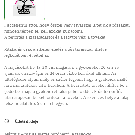
Függetlenül attól, hogy ősszel vagy tavasszal ültetjük a rózsákat,
mindenképpen fel kell azokat kupacolni.
A feltöltés a kiszáradástól és a fagytól védi a töveket.
Kitakarás csak a sikeres eredés után tavasszal, illetve
legkorábban 4 héttel az
A hajtásokat kb. 15-20 cm magasan, a gyökereket 20 cm-re
ajánljuk visszavágni és 24 órára vízbe kell őket állítani. Az
ültetőgödör olyan mély és széles legyen, hogy a gyökerek mellé
laza morzsalékos talaj kerüljön. A beáztatott töveket állítsa be a
gödörbe, majd a gyökereket takarja be földdel. Erős tömörítés
után alaposan be kell öntözni a töveket. A szemzés helye a talaj
felszíne alatt kb. 5 cm-rel legyen.
Ültetési ideje
Március – május illetve októbertől a fagyokig.