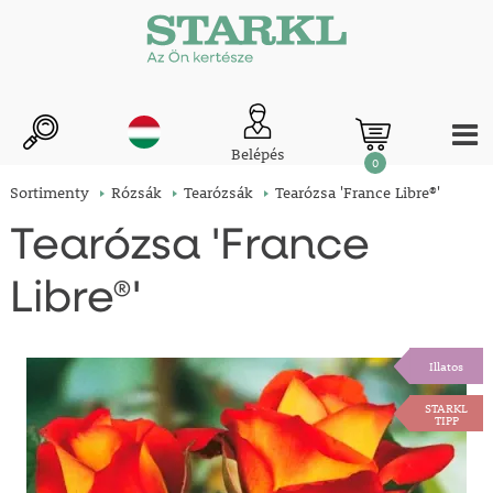
Belépés
0
Sortimenty
Rózsák
Tearózsák
Tearózsa 'France Libre®'
Tearózsa 'France
Libre®'
Illatos
STARKL
TIPP