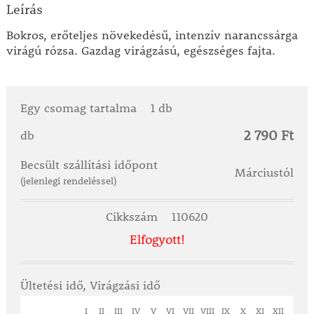
Leírás
Bokros, erőteljes növekedésű, intenzív narancssárga
virágú rózsa. Gazdag virágzású, egészséges fajta.
Egy csomag tartalma
1 db
2 790 Ft
db
Becsült szállítási időpont
Márciustól
(jelenlegi rendeléssel)
Cikkszám
110620
Elfogyott!
Ültetési idő, Virágzási idő
I
II
III
IV
V
VI
VII
VIII
IX
X
XI
XII