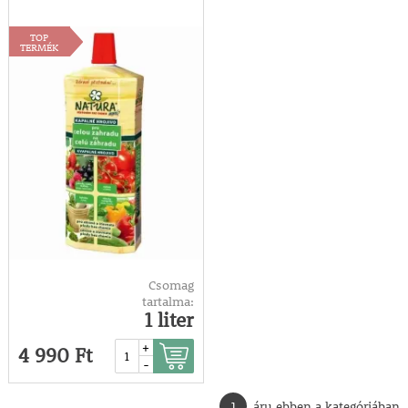
TOP
TERMÉK
Csomag
tartalma:
1 liter
+
4 990 Ft
-
1
áru ebben a kategóriában