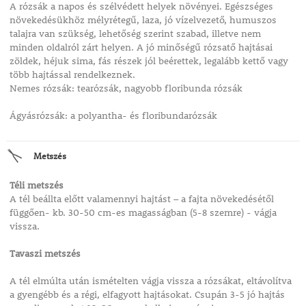
A rózsák a napos és szélvédett helyek növényei. Egészséges
növekedésükhöz mélyrétegű, laza, jó vízelvezető, humuszos
talajra van szükség, lehetőség szerint szabad, illetve nem
minden oldalról zárt helyen. A jó minőségű rózsatő hajtásai
zöldek, héjuk sima, fás részek jól beérettek, legalább kettő vagy
több hajtással rendelkeznek.
Nemes rózsák: tearózsák, nagyobb floribunda rózsák
Ágyásrózsák: a polyantha- és floribundarózsák
Metszés
Téli metszés
A tél beállta előtt valamennyi hajtást – a fajta növekedésétől
függően- kb. 30-50 cm-es magasságban (5-8 szemre) - vágja
vissza.
Tavaszi metszés
A tél elmúlta után ismételten vágja vissza a rózsákat, eltávolítva
a gyengébb és a régi, elfagyott hajtásokat. Csupán 3-5 jó hajtás