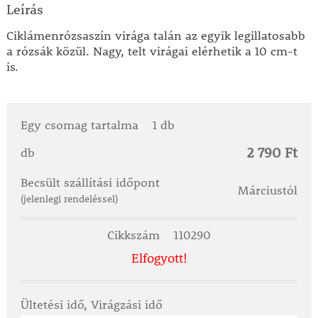
Leírás
Ciklámenrózsaszín virága talán az egyik legillatosabb
a rózsák közül. Nagy, telt virágai elérhetik a 10 cm-t
is.
Egy csomag tartalma
1 db
2 790 Ft
db
Becsült szállítási időpont
Márciustól
(jelenlegi rendeléssel)
Cikkszám
110290
Elfogyott!
Ültetési idő, Virágzási idő