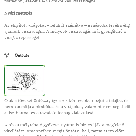
maradjon, ezeket 10-20 cm-re kell visszavágni.
Nyári metszés
Az elnyílott virágokat – felülről számítva – a második levélnyélig
ajánljuk visszavágni. A mélyebb visszavágás már gyengítené a
virágzóképességet.
Öntözés
Csak a töveket öntözze, így a víz könnyebben bejut a talajba, és
nem károsítja a bimbókat és a virágokat, valamint nem segíti elő
a lisztharmat és a rozsdafoltosság kialakulását.
A rózsa mélyreható gyökerei nyáron is biztosítják a megfelelő
vízellátást. Amennyiben mégis öntözni kell, tartsa szem előtt: