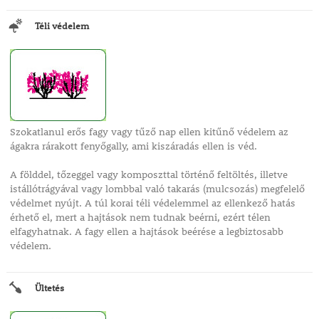
Téli védelem
Szokatlanul erős fagy vagy tűző nap ellen kitűnő védelem az
ágakra rárakott fenyőgally, ami kiszáradás ellen is véd.
A földdel, tőzeggel vagy komposzttal történő feltöltés, illetve
istállótrágyával vagy lombbal való takarás (mulcsozás) megfelelő
védelmet nyújt. A túl korai téli védelemmel az ellenkező hatás
érhető el, mert a hajtások nem tudnak beérni, ezért télen
elfagyhatnak. A fagy ellen a hajtások beérése a legbiztosabb
védelem.
Ültetés