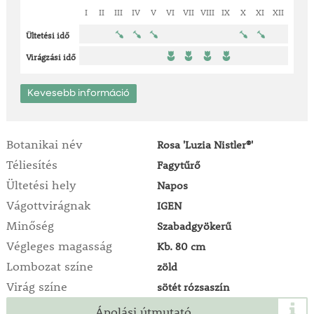
I
II
III
IV
V
VI
VII
VIII
IX
X
XI
XII
Ültetési idő
Virágzási idő
Kevesebb információ
Botanikai név
Rosa 'Luzia Nistler®'
Téliesítés
Fagytűrő
Ültetési hely
Napos
Vágottvirágnak
IGEN
Minőség
Szabadgyökerű
Végleges magasság
Kb. 80 cm
Lombozat színe
zöld
Virág színe
sötét rózsaszín
Ápolási útmutató