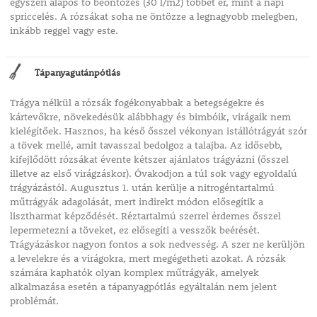
egyszeri alapos tő beöntözés (30 l/m2) többet ér, mint a napi
spriccelés. A rózsákat soha ne öntözze a legnagyobb melegben,
inkább reggel vagy este.
Tápanyagutánpótlás
Trágya nélkül a rózsák fogékonyabbak a betegségekre és
kártevőkre, növekedésük alábbhagy és bimbóik, virágaik nem
kielégítőek. Hasznos, ha késő ősszel vékonyan istállótrágyát szór
a tövek mellé, amit tavasszal bedolgoz a talajba. Az idősebb,
kifejlődött rózsákat évente kétszer ajánlatos trágyázni (ősszel
illetve az első virágzáskor). Óvakodjon a túl sok vagy egyoldalú
trágyázástól. Augusztus 1. után kerülje a nitrogéntartalmú
műtrágyák adagolását, mert indirekt módon elősegítik a
lisztharmat képződését. Réztartalmú szerrel érdemes ősszel
lepermetezni a töveket, ez elősegíti a vesszők beérését.
Trágyázáskor nagyon fontos a sok nedvesség. A szer ne kerüljön
a levelekre és a virágokra, mert megégetheti azokat. A rózsák
számára kaphatók olyan komplex műtrágyák, amelyek
alkalmazása esetén a tápanyagpótlás egyáltalán nem jelent
problémát.