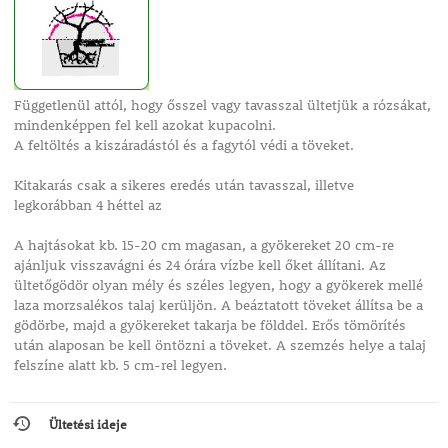
Függetlenül attól, hogy ősszel vagy tavasszal ültetjük a rózsákat,
mindenképpen fel kell azokat kupacolni.
A feltöltés a kiszáradástól és a fagytól védi a töveket.
Kitakarás csak a sikeres eredés után tavasszal, illetve
legkorábban 4 héttel az
A hajtásokat kb. 15-20 cm magasan, a gyökereket 20 cm-re
ajánljuk visszavágni és 24 órára vízbe kell őket állítani. Az
ültetőgödör olyan mély és széles legyen, hogy a gyökerek mellé
laza morzsalékos talaj kerüljön. A beáztatott töveket állítsa be a
gödörbe, majd a gyökereket takarja be földdel. Erős tömörítés
után alaposan be kell öntözni a töveket. A szemzés helye a talaj
felszíne alatt kb. 5 cm-rel legyen.
Ültetési ideje