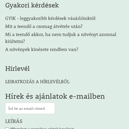
Gyakori kérdések
GYIK - leggyakoribb kérdések vásárlóinktól
Mit a teendő a csomag átvétele után?
Mi a teendő akkor, ha nem tudjuk a növényt azonnal
kiültetni?
A növények kinézete rendben van?
Hírlevél
LEIRATKOZÁS A HÍRLEVÉLRŐL
Hírek és ajánlatok e-mailben
LEÍRÁS
Elfogadom a személyes adatok kezelését.