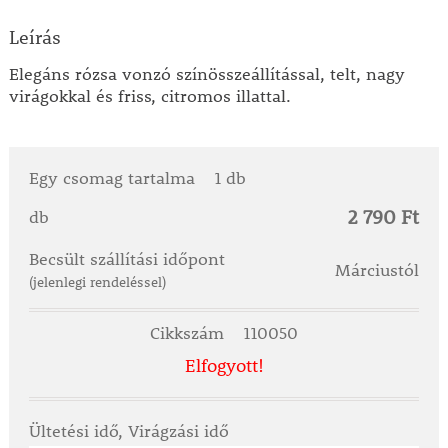
Leírás
Elegáns rózsa vonzó színösszeállítással, telt, nagy
virágokkal és friss, citromos illattal.
Egy csomag tartalma
1 db
2 790 Ft
db
Becsült szállítási időpont
Márciustól
(jelenlegi rendeléssel)
Cikkszám
110050
Elfogyott!
Ültetési idő, Virágzási idő