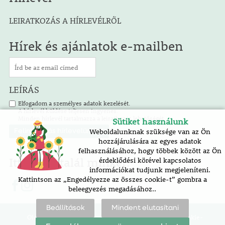
LEIRATKOZÁS A HÍRLEVÉLRŐL
Hírek és ajánlatok e-mailben
LEÍRÁS
Elfogadom a személyes adatok kezelését.
A hírlevél küldése teljesen ingyenes.
Minden hírlevél tartalmazza a leiratkozás lehetőségét.
Sütiket használunk
Weboldalunknak szüksége van az Ön
hozzájárulására az egyes adatok
felhasználásához, hogy többek között az Ön
Itt is megtalál minket!
érdeklődési körével kapcsolatos
információkat tudjunk megjeleníteni.
Kattintson az „Engedélyezze az összes cookie-t” gombra a
beleegyezés megadásához..
Beállítások
Mindent elutasítani
Oldaltérkép |
akadálymentesítési nyilatkozat |
cookie-