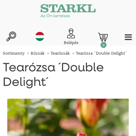
Belépés
0
Sortimenty
Rózsák
Tearózsák
Tearózsa ´Double Delight´
Tearózsa ´Double
Delight´