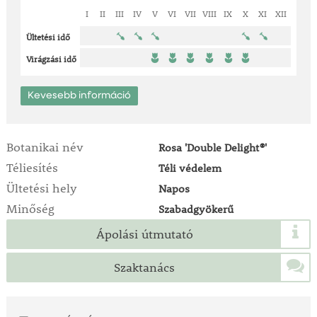
I
II
III
IV
V
VI
VII
VIII
IX
X
XI
XII
Ültetési idő
Virágzási idő
Kevesebb információ
Botanikai név
Rosa 'Double Delight®'
Téliesítés
Téli védelem
Ültetési hely
Napos
Minőség
Szabadgyökerű
Ápolási útmutató
Szaktanács