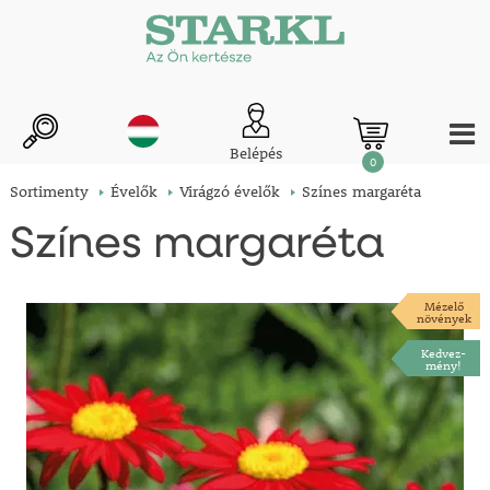
Belépés
0
Sortimenty
Évelők
Virágzó évelők
Színes margaréta
Színes margaréta
Mézelő
növények
Kedvez-
mény!