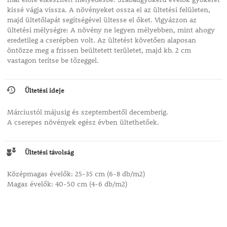
kissé vágja vissza. A növényeket ossza el az ültetési felületen,
majd ültetőlapát segítségével ültesse el őket. Vigyázzon az
ültetési mélységre: A növény ne legyen mélyebben, mint ahogy
eredetileg a cserépben volt. Az ültetést követően alaposan
öntözze meg a frissen beültetett területet, majd kb. 2 cm
vastagon terítse be tőzeggel.
Ültetési ideje
Márciustól májusig és szeptembertől decemberig.
A cserepes növények egész évben ültethetőek.
Ültetési távolság
Középmagas évelők: 25-35 cm (6-8 db/m2)
Magas évelők: 40-50 cm (4-6 db/m2)