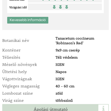
Virágzási idő
Kevesebb információ
Tanacetum coccineum
Botanikai név
'Robinson's Red'
Konténer
9x9 cm cserép
Téliesítés
Téli védelem
Mézelő növények
IGEN
Ültetési hely
Napos
Vágottvirágnak
IGEN
Végleges magasság
40 - 60 cm
Lombozat színe
zöld
Virág színe
többszínű
Ápolási útmutató