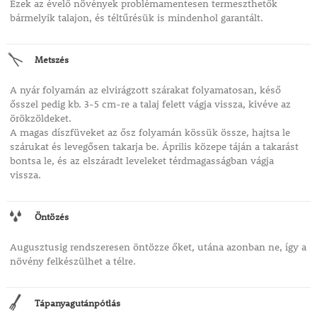
Ezek az évelő növények problémamentesen termeszthetők
bármelyik talajon, és téltűrésük is mindenhol garantált.
Metszés
A nyár folyamán az elvirágzott szárakat folyamatosan, késő
ősszel pedig kb. 3-5 cm-re a talaj felett vágja vissza, kivéve az
örökzöldeket.
A magas díszfüveket az ősz folyamán kössük össze, hajtsa le
szárukat és levegősen takarja be. Április közepe táján a takarást
bontsa le, és az elszáradt leveleket térdmagasságban vágja
vissza.
Öntözés
Augusztusig rendszeresen öntözze őket, utána azonban ne, így a
növény felkészülhet a télre.
Tápanyagutánpótlás