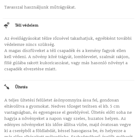
Tavasszal használjunk műtrágyákat.
Téli védelem
Az évelőágyásokat télire rőzsével takarhatjuk, egyébként további
védelemre nincs szükség.
A magas díszfüveket a téli csapadék és a kemény fagyok ellen
kell védeni. A növény köré trágyát, lomblevelet, szalmát rakjon,
fölé gúlába rakott kukoricaszárat, vagy más hasonló növényt a
csapadék elvezetése miatt.
Ültetés
A teljes ültetési felületet ásónyomnyira ássa fel, gondosan
eltávolítva a gyomokat. Nedves tőzeget terítsen el kb. 5 cm
vastagságban, és egyengesse el gereblyével. Ültetés előtt soha ne
hagyja a növényeket a napon vagy szeles, huzatos helyen. Az
edényes növényeket kis időre állítsa vízbe, majd óvatosan vegye
ki a cserépből a földlabdát, késsel hasogassa be, és helyezze a
már előre elkészített mélyedésbe. Szabadgyökerű évelők gyökerét