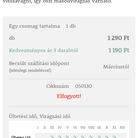
visszavágni, így őszi másodvirágzás várható.
Egy csomag tartalma
1 db
1 290 Ft
db
1 190 Ft
Kedvezményes ár 3 darabtól
Becsült szállítási időpont
Márciustól
(jelenlegi rendeléssel)
Cikkszám
050130
Elfogyott!
Ültetési idő, Virágzási idő
I
II
III
IV
V
VI
VII
VIII
IX
X
XI
XII
Ültetési idő