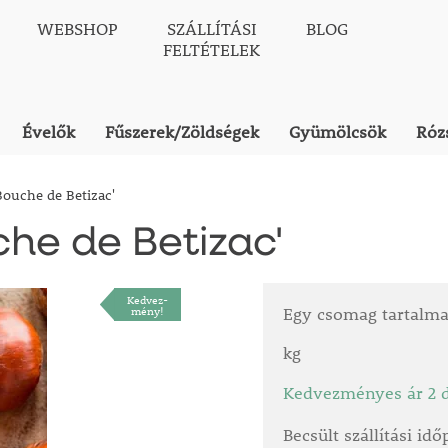
WEBSHOP
SZÁLLÍTÁSI
BLOG
FELTÉTELEK
Évelők
Fűszerek/Zöldségek
Gyümölcsök
Róz
Bouche de Betizac'
che de Betizac'
Kedvez-
mény!
Egy csomag tartalm
kg
Kedvezményes ár 2 d
Becsült szállítási id