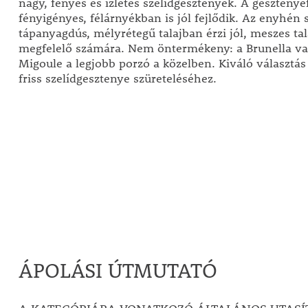
nagy, fényes és ízletes szelídgesztenyék. A gesztenye
fényigényes, félárnyékban is jól fejlődik. Az enyhén
tápanyagdús, mélyrétegű talajban érzi jól, meszes ta
megfelelő számára. Nem öntermékeny: a Brunella va
Migoule a legjobb porzó a közelben. Kiváló választás 
friss szelídgesztenye szüreteléséhez.
ÁPOLÁSI ÚTMUTATÓ