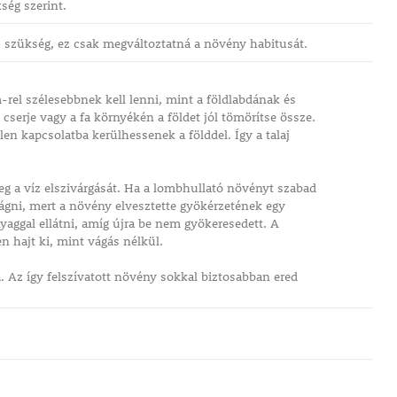
ség szerint.
 szükség, ez csak megváltoztatná a növény habitusát.
-rel szélesebbnek kell lenni, mint a földlabdának és
a cserje vagy a fa környékén a földet jól tömörítse össze.
len kapcsolatba kerülhessenek a földdel. Így a talaj
g a víz elszivárgását. Ha a lombhullató növényt szabad
 vágni, mert a növény elvesztette gyökérzetének egy
nyaggal ellátni, amíg újra be nem gyökeresedett. A
n hajt ki, mint vágás nélkül.
 Az így felszívatott növény sokkal biztosabban ered