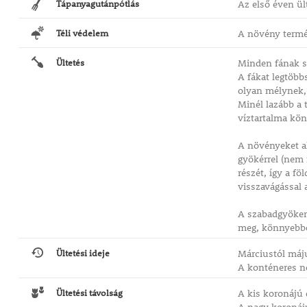
Tápanyagutánpótlás
Az első éven ül
Téli védelem
A növény termés
Ültetés
Minden fának s
A fákat legtöbb
olyan mélynek, h
Minél lazább a 
víztartalma kö
A növényeket al
gyökérrel (nem 
részét, így a f
visszavágással 
A szabadgyökerű
meg, könnyebben
Ültetési ideje
Márciustól máju
A konténeres n
Ültetési távolság
A kis koronájú 