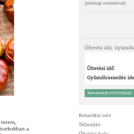
(jelenlegi rendeléssel)
Ültetési idő, Gyümöl
Ültetési idő
Gyümölcsszedés ide
Kevesebb információ
Botanikai név
 terem,
Téliesítés
 burkokban a
Ültetési hely