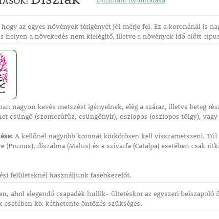
TÁSOK:
Útmutató nyomtatása
hogy az egyes növények térigényét jól mérje fel. Ez a koronánál is n
is helyen a növekedés nem kielégítő, illetve a növények idő előtt elpu
ában nagyon kevés metszést igényelnek, elég a száraz, illetve beteg ré
ehet csüngő (szomorúfűz, csüngőnyír), oszlopos (oszlopos tölgy), vagy n
ése:
A kellőnél nagyobb koronát körkörösen kell visszametszeni. Túl s
e (Prunus), díszalma (Malus) és a szivarfa (Catalpa) esetében csak ri
i felületeknél használjunk fasebkezelőt.
en, ahol elegendő csapadék hullik- ültetéskor az egyszeri beiszapoló
k esetében kb. kéthetente öntözés szükséges.