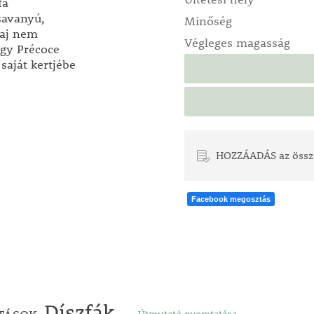
fa
 savanyú,
Minőség
laj nem
Végleges magasság
gy Précoce
saját kertjébe
HOZZÁADÁS az össz
Facebook megosztás
Díszfák