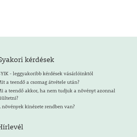
Gyakori kérdések
YIK - leggyakoribb kérdések vásárlóinktól
it a teendő a csomag átvétele után?
i a teendő akkor, ha nem tudjuk a növényt azonnal
iültetni?
 növények kinézete rendben van?
Hírlevél