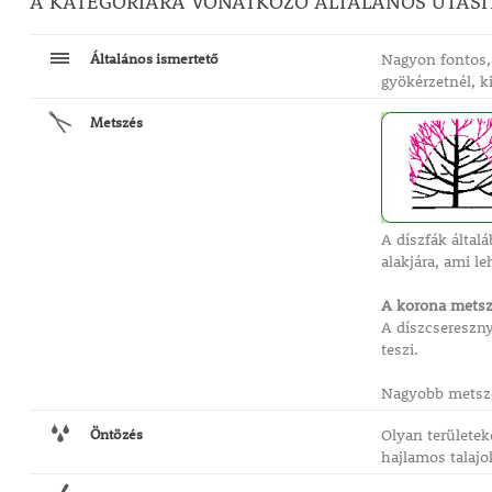
A KATEGÓRIÁRA VONATKOZÓ ÁLTALÁNOS UTASÍ
Általános ismertető
Nagyon fontos, 
gyökérzetnél, k
Metszés
A díszfák által
alakjára, ami l
A korona metsz
A díszcsereszny
teszi.
Nagyobb metszés
Öntözés
Olyan területek
hajlamos talajo