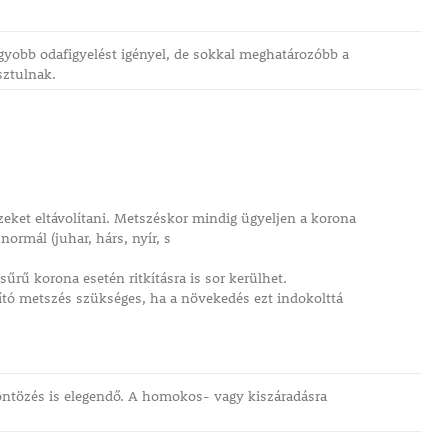
agyobb odafigyelést igényel, de sokkal meghatározóbb a
sztulnak.
szeket eltávolítani. Metszéskor mindig ügyeljen a korona
ormál (juhar, hárs, nyír, s
űrű korona esetén ritkításra is sor kerülhet.
tkító metszés szükséges, ha a növekedés ezt indokolttá
 öntözés is elegendő. A homokos- vagy kiszáradásra