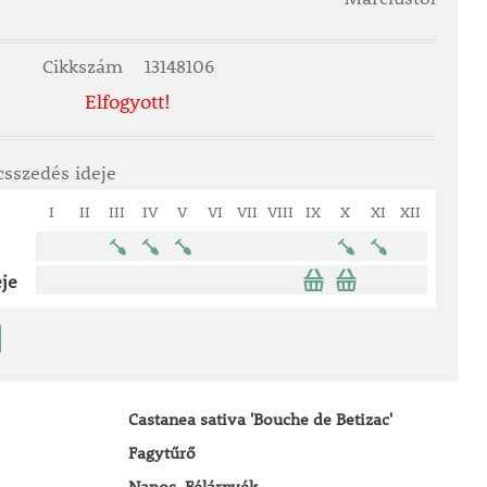
Cikkszám
13148106
Elfogyott!
csszedés ideje
I
II
III
IV
V
VI
VII
VIII
IX
X
XI
XII
je
Castanea sativa 'Bouche de Betizac'
Fagytűrő
Napos, Félárnyék