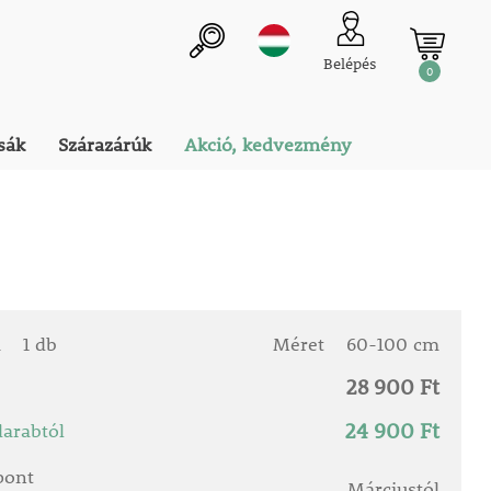
Belépés
0
sák
Szárazárúk
Akció, kedvezmény
a
1 db
Méret
60-100 cm
28 900 Ft
24 900 Ft
arabtól
őpont
Márciustól