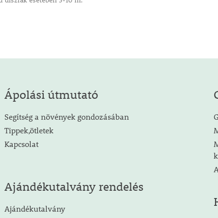
ú díszfák esetében 5-10 m.
Ápolási útmutató
Segítség a növények gondozásában
G
Tippek,ötletek
M
Kapcsolat
M
k
A
Ajándékutalvány rendelés
Ajándékutalvány