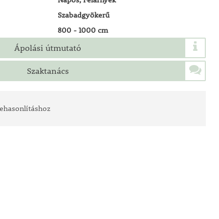
Szabadgyökerű
800 - 1000 cm
Ápolási útmutató
Szaktanács
ehasonlításhoz