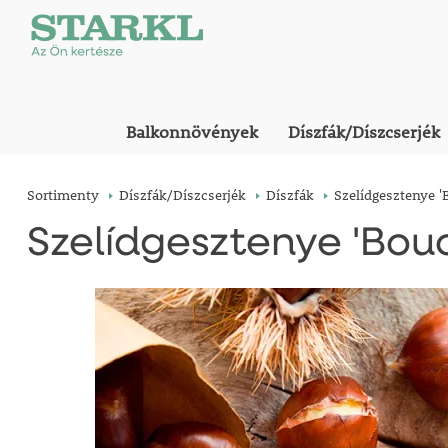
Balkonnövények
Díszfák/Díszcserjék
Sortimenty
Díszfák/Díszcserjék
Díszfák
Szelídgesztenye '
Szelídgesztenye 'Bou