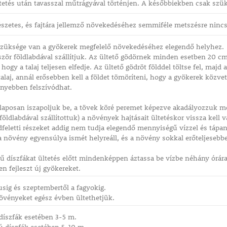
tetés után tavasszal műtrágyával történjen. A későbbiekben csak szük
zetes, és fajtára jellemző növekedéséhez semmiféle metszésre nincs
züksége van a gyökerek megfelelő növekedéséhez elegendő helyhez.
ször földlabdával szállítjuk. Az ültető gödörnek minden esetben 20 cm
ogy a talaj teljesen elfedje. Az ültető gödröt földdel töltse fel, majd 
talaj, annál erősebben kell a földet tömöríteni, hogy a gyökerek közvet
nnyebben felszívódhat.
aposan iszapoljuk be, a tövek köré peremet képezve akadályozzuk me
földlabdával szállítottuk) a növények hajtásait ültetéskor vissza kell
öldfeletti részeket addig nem tudja elegendő mennyiségű vízzel és tápa
a növény egyensúlya ismét helyreáll, és a növény sokkal erőteljesebbe
 díszfákat ültetés előtt mindenképpen áztassa be vízbe néhány órára.
 fejleszt új gyökereket.
sig és szeptembertől a fagyokig.
övényeket egész évben ültethetjük.
díszfák esetében 3-5 m.