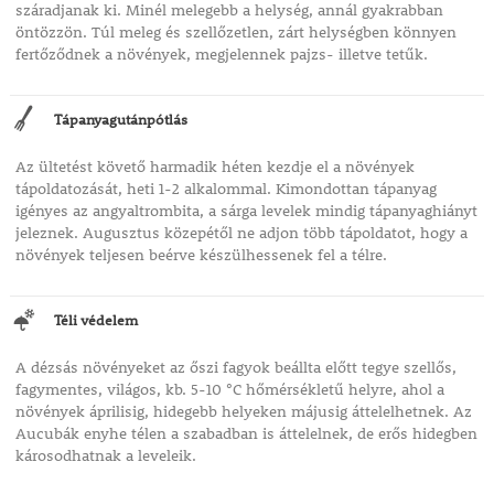
száradjanak ki. Minél melegebb a helység, annál gyakrabban
öntözzön. Túl meleg és szellőzetlen, zárt helységben könnyen
fertőződnek a növények, megjelennek pajzs- illetve tetűk.
Tápanyagutánpótlás
Az ültetést követő harmadik héten kezdje el a növények
tápoldatozását, heti 1-2 alkalommal. Kimondottan tápanyag
igényes az angyaltrombita, a sárga levelek mindig tápanyaghiányt
jeleznek. Augusztus közepétől ne adjon több tápoldatot, hogy a
növények teljesen beérve készülhessenek fel a télre.
Téli védelem
A dézsás növényeket az őszi fagyok beállta előtt tegye szellős,
fagymentes, világos, kb. 5-10 °C hőmérsékletű helyre, ahol a
növények áprilisig, hidegebb helyeken májusig áttelelhetnek. Az
Aucubák enyhe télen a szabadban is áttelelnek, de erős hidegben
károsodhatnak a leveleik.