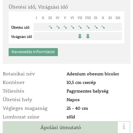
Ültetési idő, Virágzási idő
I
II
III
IV
V
VI
VII
VIII
IX
X
XI
XII
Ültetési idő
Virágzási idő
Kevesebb információ
Botanikai név
Adenium obesum bicolor
Konténer
10,5 cm cserép
Téliesítés
Fagymentes helység
Ültetési hely
Napos
Végleges magasság
25 - 40 cm
Lombozat színe
zöld
Ápolási útmutató