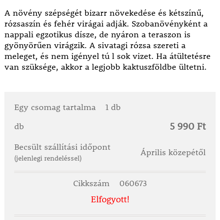
A növény szépségét bizarr növekedése és kétszínű,
rózsaszín és fehér virágai adják. Szobanövényként a
nappali egzotikus dísze, de nyáron a teraszon is
gyönyörűen virágzik. A sivatagi rózsa szereti a
meleget, és nem igényel tú l sok vizet. Ha átültetésre
van szüksége, akkor a legjobb kaktuszföldbe ültetni.
Egy csomag tartalma
1 db
5 990 Ft
db
Becsült szállítási időpont
Április közepétől
(jelenlegi rendeléssel)
Cikkszám
060673
Elfogyott!