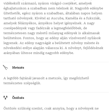
vidékekről származó, nyáron virágzó cserjéket, amelyek
éghajlatunkon a szabadban nem telelnek át. Nagyobb edénybe
ültethetők, egész nyáron a szabadban, általában napos helyen
tartható növények. Kivétel az Aucuba, Kamélia és a fuksziák,
amelyek félárnyékos, árnyékos helyet igényelnek. A nagy
cserépedények vagy fadézsák a legmegfelelőbbek, de
természetesen nagy méretű műanyag edények is alkalmasak
beültetésre. Fontos, hogy az edény alján vízelvezető nyílások
legyenek. Az edény nagyságát a beültetett növény mérete és
növekedési erélye alapján válassza ki. A növényt, fejlődésének
arányában ültesse mindig nagyobb edénybe.
Metszés
A legtöbb fajtánál javasolt a metszés, így megőrizhető
természetes szépségük.
Öntözés
Öntözés szükség szerint, csak annyira, hogy a növények ne