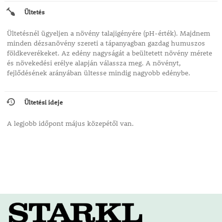
Ültetés
Ültetésnél ügyeljen a növény talajigényére (pH-érték). Majdnem
minden dézsanövény szereti a tápanyagban gazdag humuszos
földkeverékeket. Az edény nagyságát a beültetett növény mérete
és növekedési erélye alapján válassza meg. A növényt,
fejlődésének arányában ültesse mindig nagyobb edénybe.
Ültetési ideje
A legjobb időpont május közepétől van.