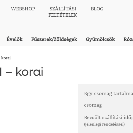
WEBSHOP
SZÁLLÍTÁSI
BLOG
FELTÉTELEK
Évelők
Fűszerek/Zöldségek
Gyümölcsök
Róz
 korai
 – korai
Egy csomag tartalm
csomag
Becsült szállítási id
(jelenlegi rendeléssel)