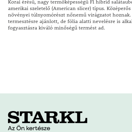
Korai érésű, nagy termőképességű F1 hibrid salátaubo
amerikai szeletelő (American slicer) típus. Középerő
növényei túlnyomórészt nőnemű virágzatot hoznak. 
termesztésre ajánlott, de fólia alatti nevelésre is alka
fogyasztásra kiváló minőségű termést ad.