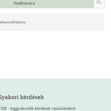
Szaktanács
ehasonlításhoz
Gyakori kérdések
YIK - leggyakoribb kérdések vásárlóinktól