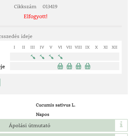
Cikkszám
013419
Elfogyott!
csszedés ideje
I
II
III
IV
V
VI
VII
VIII
IX
X
XI
XII
je
Cucumis sativus L.
Napos
Ápolási útmutató