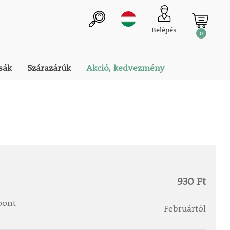
Belépés
0
sák
Szárazárúk
Akció, kedvezmény
a
930 Ft
őpont
Februártól