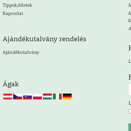
Tippek,ötletek
M
Kapcsolat
M
k
A
Ajándékutalvány rendelés
Ajándékutalvány
L
Ágak