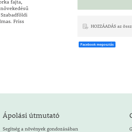
rka fajta,
s növekedésű
Szabadföldi
lmas. Friss
HOZZÁADÁS az össz
Facebook megosztás
Ápolási útmutató
Segítség a növények gondozásában
G