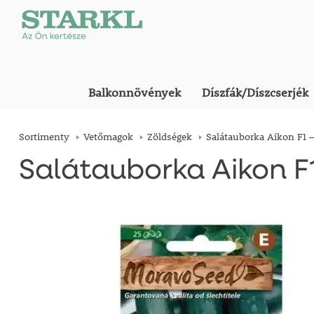
Balkonnövények
Díszfák/Díszcserjék
Sortimenty
Vetőmagok
Zöldségek
Salátauborka Aikon F1 –
Salátauborka Aikon F1