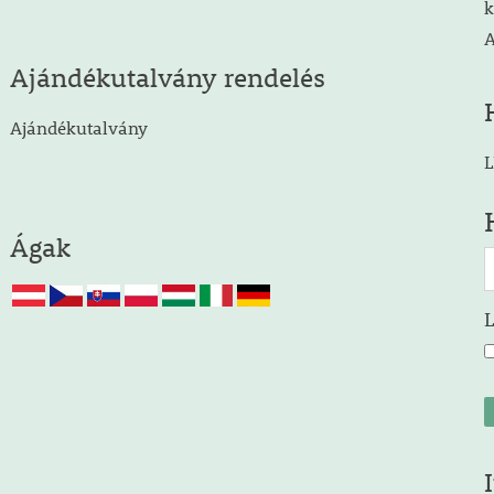
k
A
Ajándékutalvány rendelés
Ajándékutalvány
L
Ágak