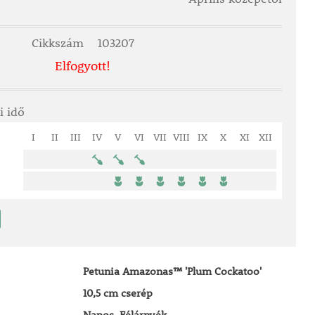
Cikkszám
103207
Elfogyott!
i idő
I
II
III
IV
V
VI
VII
VIII
IX
X
XI
XII
Petunia Amazonas™ 'Plum Cockatoo'
10,5 cm cserép
Napos, Félárnyék