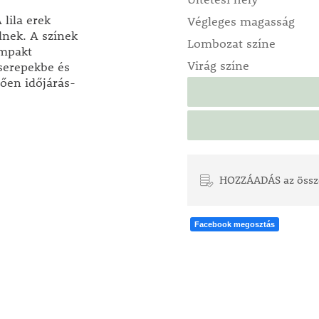
lila erek
Végleges magasság
nek. A színek
Lombozat színe
ompakt
Virág színe
serepekbe és
ően időjárás-
HOZZÁADÁS az össz
Facebook megosztás