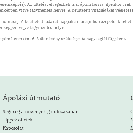
eremképzés). Az ültetést elvégezheti már áprilisban is, ilyenkor csak
nképpen vigye fagymentes helyre. A beültetett virágládákat véglegese
 júniusig. A beültetett ládákat nappalra már április közepétől kitehet
enképpen vigye fagymentes helyre.
olyóméterenként 6-8 db növény szükséges (a nagyságtól függően).
Ápolási útmutató
Segítség a növények gondozásában
G
Tippek,ötletek
M
Kapcsolat
M