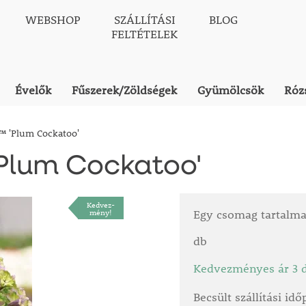
WEBSHOP
SZÁLLÍTÁSI
BLOG
FELTÉTELEK
Évelők
Fűszerek/Zöldségek
Gyümölcsök
Róz
 'Plum Cockatoo'
Plum Cockatoo'
Kedvez-
mény!
Egy csomag tartalm
db
Kedvezményes ár 3 d
Becsült szállítási id