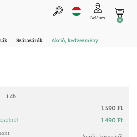
Belépés
0
sák
Szárazárúk
Akció, kedvezmény
a
1 db
1 590 Ft
1 490 Ft
arabtól
őpont
Április közepétől