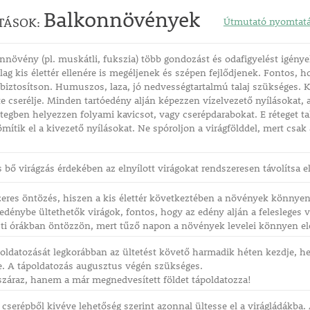
Balkonnövények
TÁSOK:
Útmutató nyomtat
nnövény (pl. muskátli, fukszia) több gondozást és odafigyelést igénye
lag kis élettér ellenére is megéljenek és szépen fejlődjenek. Fontos, 
iztosítson. Humuszos, laza, jó nedvességtartalmú talaj szükséges. K
e cserélje. Minden tartóedény alján képezzen vízelvezető nyílásokat, 
étegben helyezzen folyami kavicsot, vagy cserépdarabokat. E réteget t
ömítik el a kivezető nyílásokat. Ne spóroljon a virágfölddel, mert cs
 bő virágzás érdekében az elnyílott virágokat rendszeresen távolítsa el
eres öntözés, hiszen a kis élettér következtében a növények könnyen
őedénybe ültethetők virágok, fontos, hogy az edény alján a felesleges 
 esti órákban öntözzön, mert tűző napon a növények levelei könnyen e
ldatozását legkorábban az ültetést követő harmadik héten kezdje, he
e. A tápoldatozás augusztus végén szükséges.
száraz, hanem a már megnedvesített földet tápoldatozza!
cserépből kivéve lehetőség szerint azonnal ültesse el a virágládákba. A