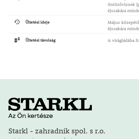
öntözővíznek (p
éjszakára minde
Ültetési ideje
Május közepétől
éjszakára mind
Ültetési távolság
A virágládába f
Starkl - zahradník spol. s r.o.