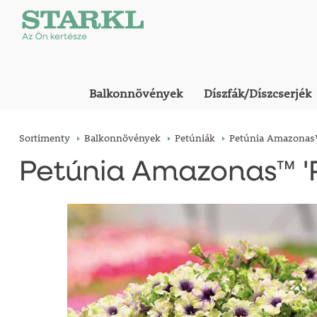
Balkonnövények
Díszfák/Díszcserjék
Sortimenty
Balkonnövények
Petúniák
Petúnia Amazonas™
Petúnia Amazonas™ '