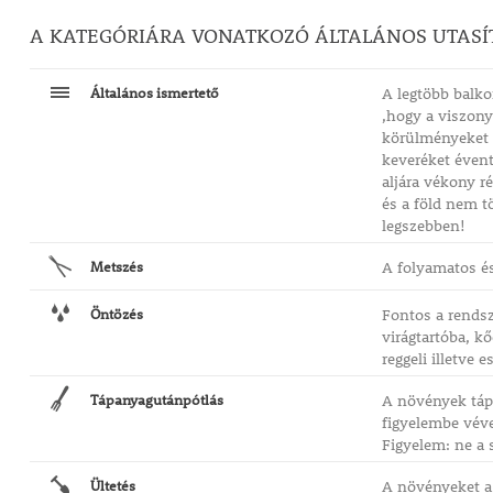
A KATEGÓRIÁRA VONATKOZÓ ÁLTALÁNOS UTASÍ
Általános ismertető
A legtöbb balko
,hogy a viszony
körülményeket b
keveréket évent
aljára vékony r
és a föld nem t
legszebben!
Metszés
A folyamatos és
Öntözés
Fontos a rendsz
virágtartóba, k
reggeli illetve
Tápanyagutánpótlás
A növények tápo
figyelembe vév
Figyelem: ne a 
Ültetés
A növényeket a 