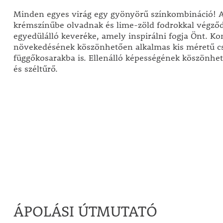
Minden egyes virág egy gyönyörű színkombináció! A 
krémszínűbe olvadnak és lime-zöld fodrokkal végződ
egyedülálló keveréke, amely inspirálni fogja Önt. K
növekedésének köszönhetően alkalmas kis méretű c
függőkosarakba is. Ellenálló képességének köszönhet
és széltűrő.
ÁPOLÁSI ÚTMUTATÓ