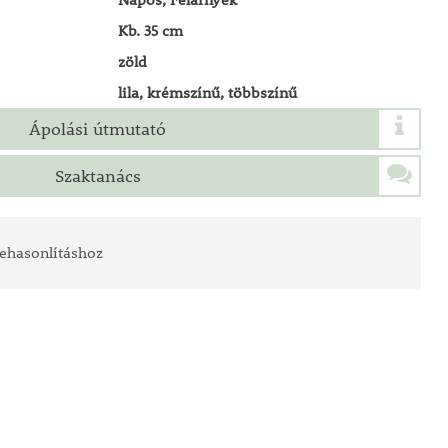
Kb. 35 cm
zöld
lila, krémszínű, többszínű
Ápolási útmutató
Szaktanács
ehasonlításhoz