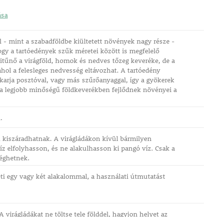
ása
l - mint a szabadföldbe kiültetett növények nagy része -
hogy a tartóedények szűk méretei között is megfelelő
itűnő a virágföld, homok és nedves tőzeg keveréke, de a
ahol a felesleges nedvesség eltávozhat. A tartóedény
akarja posztóval, vagy más szűrőanyaggal, így a gyökerek
ak a legjobb minőségű földkeverékben fejlődnek növényei a
.
 kiszáradhatnak. A virágládákon kívül bármilyen
víz elfolyhasson, és ne alakulhasson ki pangó víz. Csak a
léghetnek.
ti egy vagy két alakalommal, a használati útmutatást
 virágládákat ne töltse tele földdel, hagyjon helyet az