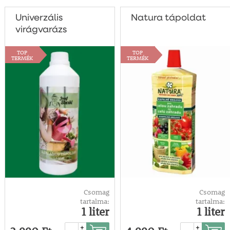
Univerzális
Natura tápoldat
virágvarázs
TOP
TOP
TERMÉK
TERMÉK
Csomag
Csomag
tartalma:
tartalma:
1 liter
1 liter
+
+