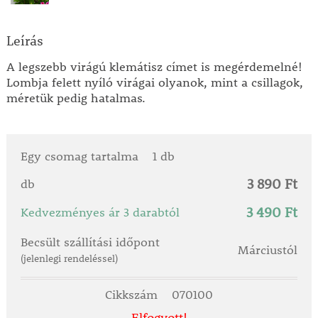
Leírás
A legszebb virágú klemátisz címet is megérdemelné!
Lombja felett nyíló virágai olyanok, mint a csillagok,
méretük pedig hatalmas.
Egy csomag tartalma
1 db
3 890 Ft
db
3 490 Ft
Kedvezményes ár 3 darabtól
Becsült szállítási időpont
Márciustól
(jelenlegi rendeléssel)
Cikkszám
070100
Elfogyott!