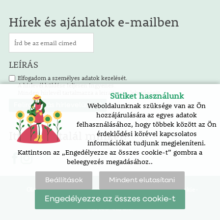
Hírek és ajánlatok e-mailben
LEÍRÁS
Elfogadom a személyes adatok kezelését.
A hírlevél küldése teljesen ingyenes.
Minden hírlevél tartalmazza a leiratkozás lehetőségét.
Sütiket használunk
Weboldalunknak szüksége van az Ön
hozzájárulására az egyes adatok
felhasználásához, hogy többek között az Ön
Itt is megtalál minket!
érdeklődési körével kapcsolatos
információkat tudjunk megjeleníteni.
Kattintson az „Engedélyezze az összes cookie-t” gombra a
beleegyezés megadásához..
Beállítások
Mindent elutasítani
Oldaltérkép |
akadálymentesítési nyilatkozat |
cookie-
beállítások
Engedélyezze az összes cookie-t
SOFICO-CZ, a.s.