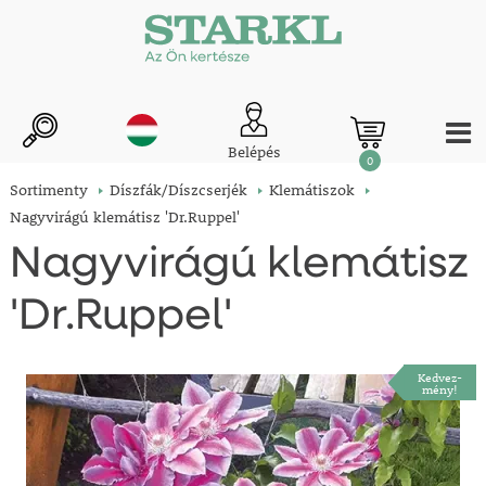
Belépés
0
Sortimenty
Díszfák/Díszcserjék
Klemátiszok
Nagyvirágú klemátisz 'Dr.Ruppel'
Nagyvirágú klemátisz
'Dr.Ruppel'
Kedvez-
mény!