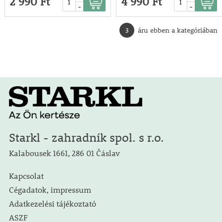
2 990 Ft
4 990 Ft
-
-
3
áru ebben a kategóriában
Starkl - zahradník spol. s r.o.
Kalabousek 1661, 286 01 Čáslav
Kapcsolat
Cégadatok, impressum
Adatkezelési tájékoztató
ASZF