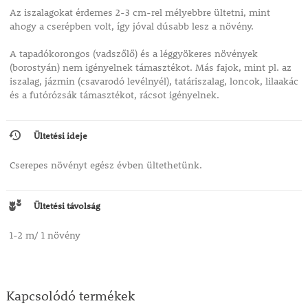
Az iszalagokat érdemes 2-3 cm-rel mélyebbre ültetni, mint
ahogy a cserépben volt, így jóval dúsabb lesz a növény.
A tapadókorongos (vadszőlő) és a léggyökeres növények
(borostyán) nem igényelnek támasztékot. Más fajok, mint pl. az
iszalag, jázmin (csavarodó levélnyél), tatáriszalag, loncok, lilaakác
és a futórózsák támasztékot, rácsot igényelnek.
Ültetési ideje
Cserepes növényt egész évben ültethetünk.
Ültetési távolság
1-2 m/ 1 növény
Kapcsolódó termékek