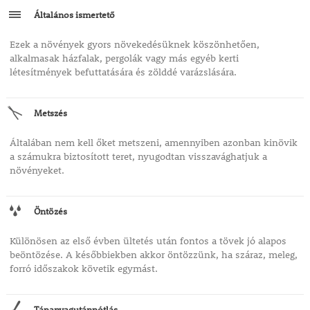
Általános ismertető
Ezek a növények gyors növekedésüknek köszönhetően,
alkalmasak házfalak, pergolák vagy más egyéb kerti
létesítmények befuttatására és zölddé varázslására.
Metszés
Általában nem kell őket metszeni, amennyiben azonban kinövik
a számukra biztosított teret, nyugodtan visszavághatjuk a
növényeket.
Öntözés
Különösen az első évben ültetés után fontos a tövek jó alapos
beöntözése. A későbbiekben akkor öntözzünk, ha száraz, meleg,
forró időszakok követik egymást.
Tápanyagutánpótlás