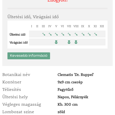
Ültetési idő, Virágzási idő
I
II
III
IV
V
VI
VII
VIII
IX
X
XI
XII
Ültetési idő
Virágzási idő
Kevesebb információ
Botanikai név
Clematis 'Dr. Ruppel'
Konténer
9x9 cm cserép
Téliesítés
Fagytűrő
Ültetési hely
Napos, Félárnyék
Végleges magasság
Kb. 300 cm
Lombozat színe
zöld