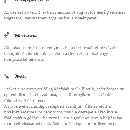
Az ütetést követő 2. évben márciustól augusztus elejéig érdemes
trágyázni, illetve tápanyaggal ellátni a növényeket.
Téli védelem
Általában nem árt a növénynek, ha a tövi részüket rőzsével
takarjuk. A clematisok esetében a töveket lombbal vagy
komposzttal takarjuk
Ültetés
Ezeket a növényeket főleg házfalak mellé ültetik, ezért fontos az
építési törmelék eltávolítása, és az ültetőgödör laza, tápdús
földdel való feltöltése.
A növényeket mindig cserépben szállítjuk. Ültetés előtt a
növényt érdemes jól beöntözni, majd a cserepet eltávolítva a
földlabdát a gödörbe helyezni. Sem a gyökeret sem a hajtásokat
nem kell visszametszeni. Sokszor és alaposan öntözze meg.