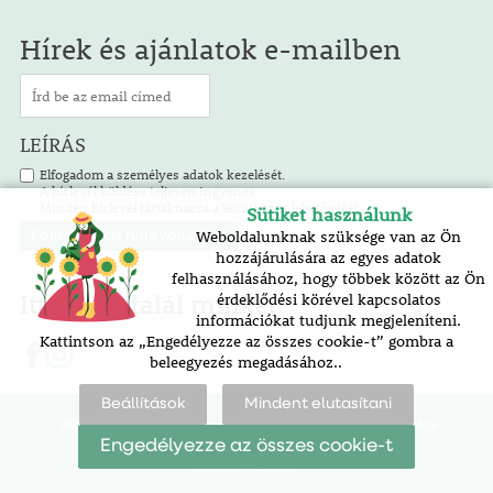
Hírek és ajánlatok e-mailben
LEÍRÁS
Elfogadom a személyes adatok kezelését.
A hírlevél küldése teljesen ingyenes.
Minden hírlevél tartalmazza a leiratkozás lehetőségét.
Sütiket használunk
Weboldalunknak szüksége van az Ön
hozzájárulására az egyes adatok
felhasználásához, hogy többek között az Ön
Itt is megtalál minket!
érdeklődési körével kapcsolatos
információkat tudjunk megjeleníteni.
Kattintson az „Engedélyezze az összes cookie-t” gombra a
beleegyezés megadásához..
Beállítások
Mindent elutasítani
Oldaltérkép |
akadálymentesítési nyilatkozat |
cookie-
beállítások
Engedélyezze az összes cookie-t
SOFICO-CZ, a.s.