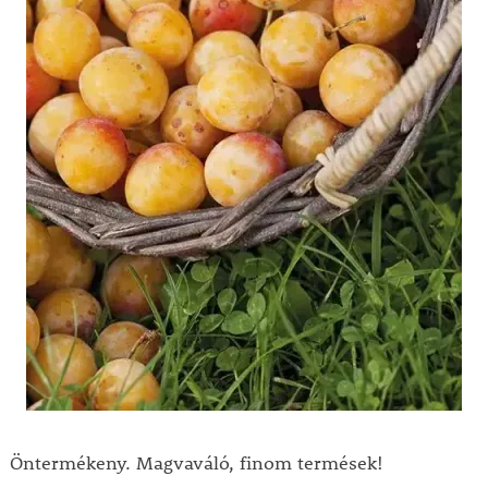
Öntermékeny. Magvaváló, finom termések!