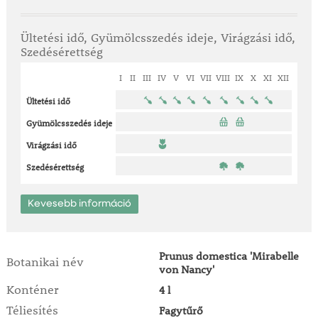
Ültetési idő, Gyümölcsszedés ideje, Virágzási idő,
Szedésérettség
I
II
III
IV
V
VI
VII
VIII
IX
X
XI
XII
Ültetési idő
Gyümölcsszedés ideje
Virágzási idő
Szedésérettség
Kevesebb információ
Prunus domestica 'Mirabelle
Botanikai név
von Nancy'
Konténer
4 l
Téliesítés
Fagytűrő