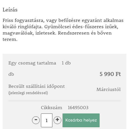
Leírás
Friss fogyasztásra, vagy befőzésre egyaránt alkalmas
kiváló ringlófajta. Gyümölcsei édes-fűszeres ízűek,
magvaválóak, ízletesek. Rendszeresen és bőven
terem.
Egy csomag tartalma
1 db
5 990 Ft
db
Becsült szállítási időpont
Márciustól
(jelenlegi rendeléssel)
Cikkszám
16495003
-
+